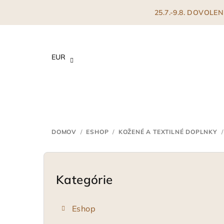
Prejsť
25.7.-9.8. DOVOL
na
obsah
EUR
DOMOV
/
ESHOP
/
KOŽENÉ A TEXTILNÉ DOPLNKY
/
B
o
Kategórie
Preskočiť
kategórie
č
Eshop
n