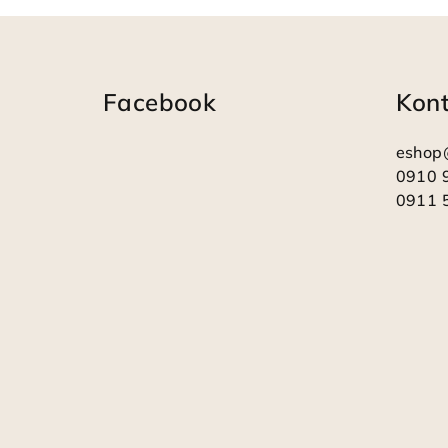
Z
á
Facebook
Kon
p
ä
eshop
t
0910 
0911 
i
e