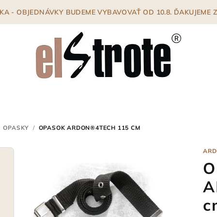
ENKA - OBJEDNÁVKY BUDEME VYBAVOVAŤ OD 10.8. ĎAKUJEME
OPASKY
/
OPASOK ARDON®4TECH 115 CM
ARD
O
A
c