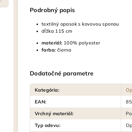
Podrobný popis
textilný opasok s kovovou sponou
dĺžka 115 cm
materiál:
100% polyester
farba:
čierna
Dodatočné parametre
Kategória
:
Op
EAN
:
8
Vrchný materiál
:
Po
Typ odevu
:
Op