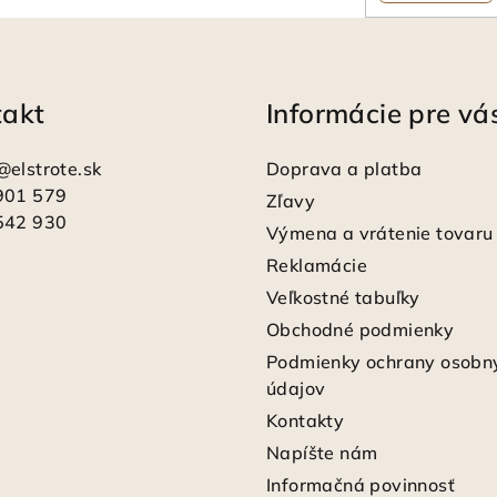
takt
Informácie pre vá
@
elstrote.sk
Doprava a platba
901 579
Zľavy
542 930
Výmena a vrátenie tovaru
Reklamácie
Veľkostné tabuľky
Obchodné podmienky
Podmienky ochrany osobn
údajov
Kontakty
Napíšte nám
Informačná povinnosť