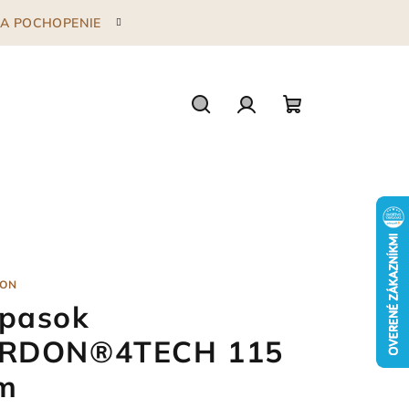
 ZA POCHOPENIE
Hľadať
Prihlásenie
Nákupný
košík
ON
pasok
RDON®4TECH 115
m