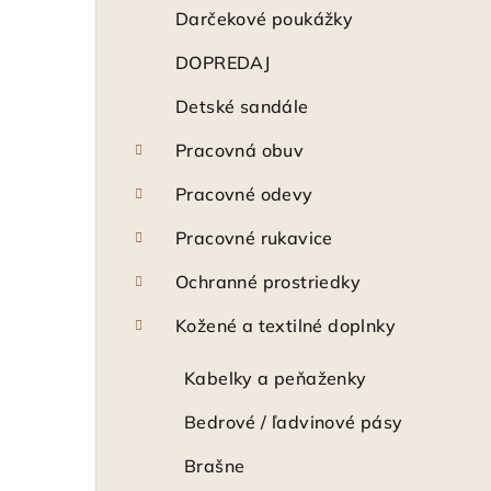
ý
Darčekové poukážky
p
DOPREDAJ
a
Detské sandále
n
Pracovná obuv
e
Pracovné odevy
l
Pracovné rukavice
Ochranné prostriedky
Kožené a textilné doplnky
Kabelky a peňaženky
Bedrové / ľadvinové pásy
Brašne