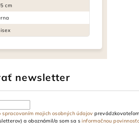
5 cm
erna
isex
ať newsletter
o spracovaním mojich osobných údajov
prevádzkovateľom 
letterov) a oboznámil/a som sa s
informačnou povinnosť