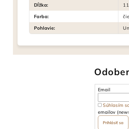
Dĺžka
:
11
Farba
:
či
Pohlavie
:
Un
Odober
Email
Súhlasím s
emailov (news
Prihlásiť sa