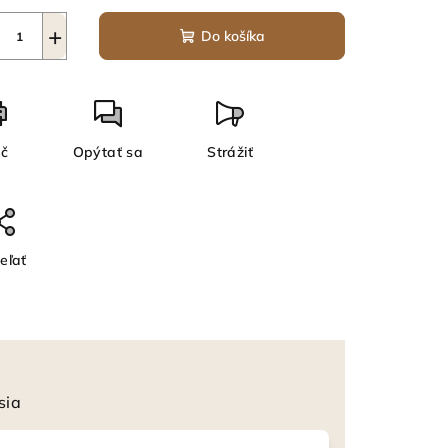
+
Do košíka
ač
Opýtať sa
Strážiť
eľať
sia