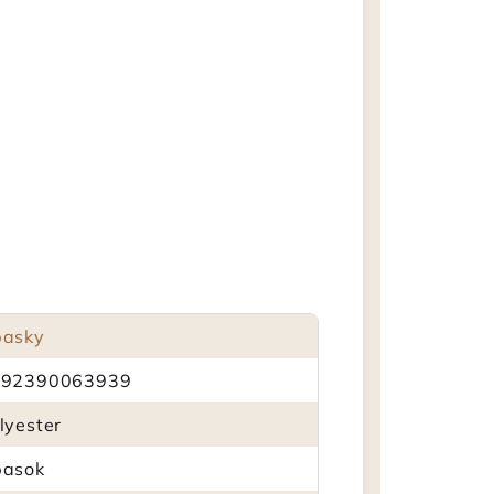
asky
592390063939
lyester
asok