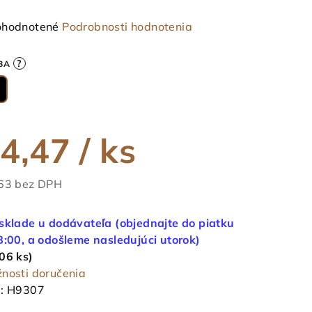
emerné
hodnotené
Podrobnosti hodnotenia
notenie
duktu
?
BA
4,47
/ ks
ezdičiek.
63 bez DPH
notková
a:
sklade u dodávateľa (objednajte do piatku
8:00, a odošleme nasledujúci utorok)
06 ks)
nosti doručenia
:
H9307