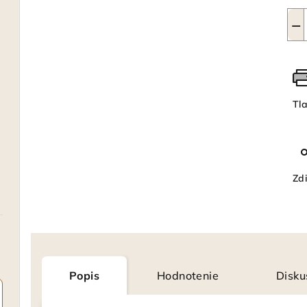
−
Tl
Zdi
Popis
Hodnotenie
Disku