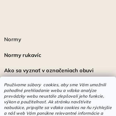
Normy
Normy rukavíc
Ako sa vyznať v označeniach obuvi
Používame súbory cookies, aby sme Vám umožnili
pohodlné prehliadanie webu a vďaka analýze
Heureka
prevádzky webu neustále zlepšovali jeho funkcie,
výkon a použiteľnosť.
Ak stránku navštívite
nabudúce, pripojíte sa vďaka cookies na ňu rýchlejšie
Športové pracovné poltopánky PRESTIGE CLASSIC biele
a náš web Vám ponúkne relevantné informácie a
Mária
|