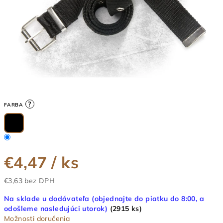
?
FARBA
€4,47
/ ks
€3,63 bez DPH
Jednotková
Na sklade u dodávateľa (objednajte do piatku do 8:00, a
cena:
odošleme nasledujúci utorok)
(2915 ks)
Možnosti doručenia