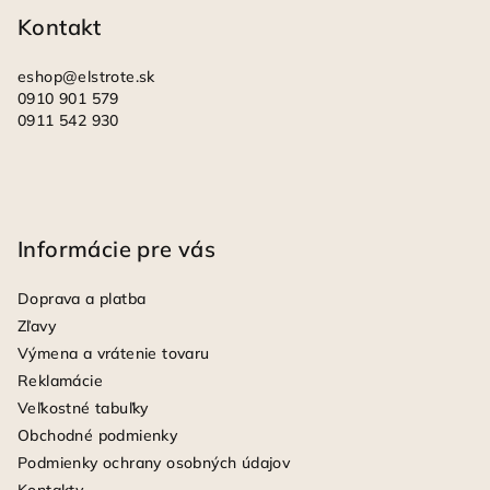
i
Kontakt
e
eshop
@
elstrote.sk
0910 901 579
0911 542 930
Informácie pre vás
Doprava a platba
Zľavy
Výmena a vrátenie tovaru
Reklamácie
Veľkostné tabuľky
Obchodné podmienky
Podmienky ochrany osobných údajov