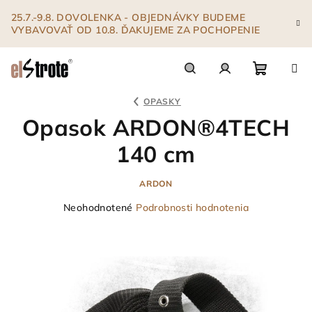
Prejsť
25.7.-9.8. DOVOLENKA - OBJEDNÁVKY BUDEME
na
VYBAVOVAŤ OD 10.8. ĎAKUJEME ZA POCHOPENIE
obsah
Nákupn
Hľadať
Prihlásenie
OPASKY
Opasok ARDON®4TECH
košík
140 cm
ARDON
Priemerné
Neohodnotené
Podrobnosti hodnotenia
hodnotenie
produktu
je
0,0
z
5
hviezdičiek.