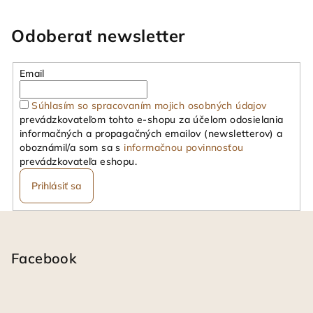
Odoberať newsletter
Email
Súhlasím so spracovaním mojich osobných údajov
prevádzkovateľom tohto e-shopu za účelom odosielania
informačných a propagačných emailov (newsletterov) a
oboznámil/a som sa s
informačnou povinnosťou
prevádzkovateľa eshopu.
Prihlásiť sa
Z
á
p
Facebook
ä
t