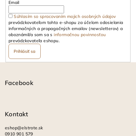
Email
Súhlasím so spracovaním mojich osobných údajov
prevádzkovateľom tohto e-shopu za účelom odosielania
informačných a propagačných emailov (newsletterov) a
oboznámil/a som sa s
informačnou povinnosťou
prevádzkovateľa eshopu.
Prihlásiť sa
Z
á
p
Facebook
ä
t
i
Kontakt
e
eshop
@
elstrote.sk
0910 901 579