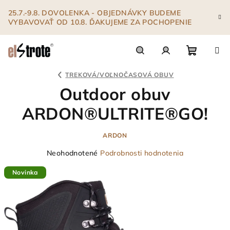
Prejsť
25.7.-9.8. DOVOLENKA - OBJEDNÁVKY BUDEME
na
VYBAVOVAŤ OD 10.8. ĎAKUJEME ZA POCHOPENIE
obsah
Nákupn
Hľadať
Prihlásenie
TREKOVÁ/VOĽNOČASOVÁ OBUV
Outdoor obuv
košík
ARDON®ULTRITE®GO!
ARDON
Priemerné
Neohodnotené
Podrobnosti hodnotenia
hodnotenie
Novinka
produktu
je
0,0
z
5
hviezdičiek.