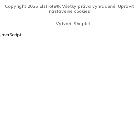
k
Copyright 2026
Elstrote®
. Všetky práva vyhradené.
Upraviť
e
nastavenie cookies
r
e
Vytvoril Shoptet
s
JavaScript
ő