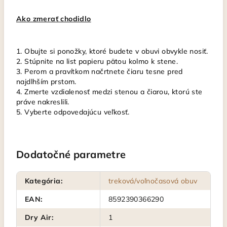
Ako zmerať chodidlo
1. Obujte si ponožky, ktoré budete v obuvi obvykle nosiť.
2. Stúpnite na list papieru pätou kolmo k stene.
3. Perom a pravítkom načrtnete čiaru tesne pred
najdlhším prstom.
4. Zmerte vzdialenosť medzi stenou a čiarou, ktorú ste
práve nakreslili.
5. Vyberte odpovedajúcu veľkosť.
Dodatočné parametre
Kategória
:
treková/voľnočasová obuv
EAN
:
8592390366290
Dry Air
:
1