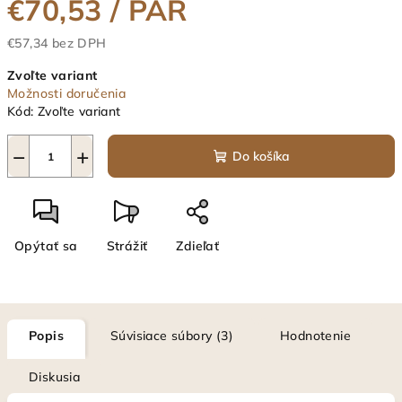
€70,53
/ PÁR
€57,34 bez DPH
Jednotková
Zvoľte variant
cena:
Možnosti doručenia
Kód:
Zvoľte variant
−
+
Do košíka
Opýtať sa
Strážiť
Zdieľať
Popis
Súvisiace súbory (3)
Hodnotenie
Diskusia