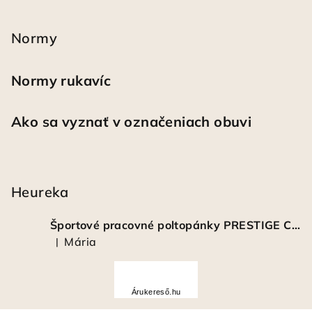
Normy
Normy rukavíc
Ako sa vyznať v označeniach obuvi
Heureka
Športové pracovné poltopánky PRESTIGE CLASSIC biele
Mária
|
Hodnotenie produktu je 5 z 5 hviezdičiek.
Á
r
Árukereső.hu
u