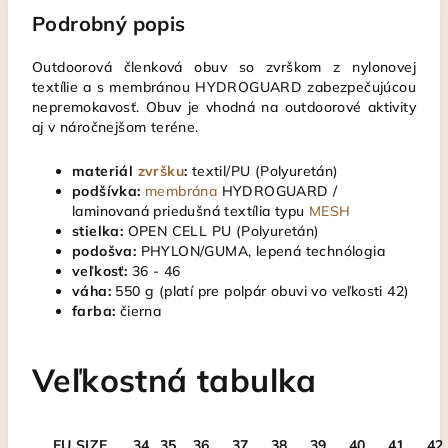
Podrobný popis
Outdoorová členková obuv so zvrškom z nylonovej
textílie a s membránou HYDROGUARD zabezpečujúcou
nepremokavosť. Obuv je vhodná na outdoorové aktivity
aj v náročnejšom teréne.
materiál
zvršku
:
textil/PU (Polyuretán)
podšívka:
membrána
HYDROGUARD /
laminovaná priedušná textília typu
MESH
stielka:
OPEN CELL PU (Polyuretán)
podošva:
PHYLON/GUMA, lepená technólogia
veľkosť:
36 - 46
váha:
550 g (platí pre polpár obuvi vo veľkosti 42)
farba:
čierna
Veľkostná tabulka
EU SIZE
34
35
36
37
38
39
40
41
42