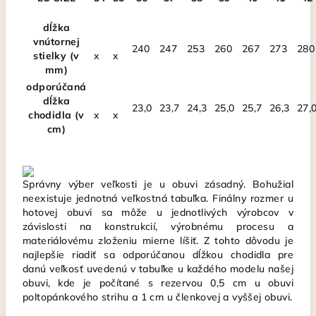
dĺžka
vnútornej
240
247
253
260
267
273
280
stielky (v
x
x
mm)
odporúčaná
dĺžka
23,0
23,7
24,3
25,0
25,7
26,3
27,
chodidla (v
x
x
cm)
Správny výber veľkosti je u obuvi zásadný. Bohužial
neexistuje jednotná veľkostná tabuľka. Finálny rozmer u
hotovej obuvi sa môže u jednotlivých výrobcov v
závislosti na konstrukcií, výrobnému procesu a
materiálovému zloženiu mierne líšiť. Z tohto dôvodu je
najlepšie riadiť sa odporúčanou dĺžkou chodidla pre
danú veľkosť uvedenú v tabuľke u každého modelu našej
obuvi, kde je počítané s rezervou 0,5 cm u obuvi
poltopánkového strihu a 1 cm u členkovej a vyššej obuvi.