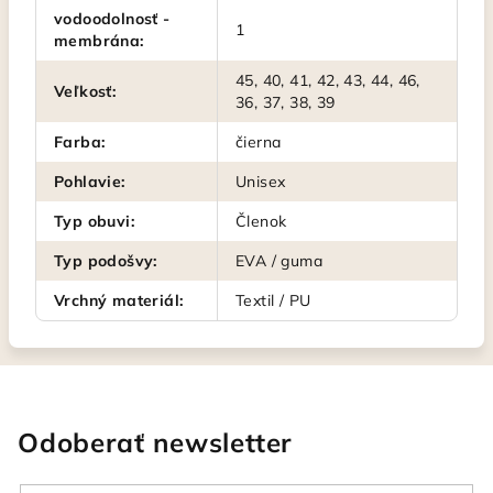
vodoodolnosť -
1
membrána
:
45, 40, 41, 42, 43, 44, 46,
Veľkosť
:
36, 37, 38, 39
Farba
:
čierna
Pohlavie
:
Unisex
Typ obuvi
:
Členok
Typ podošvy
:
EVA / guma
Vrchný materiál
:
Textil / PU
Odoberať newsletter