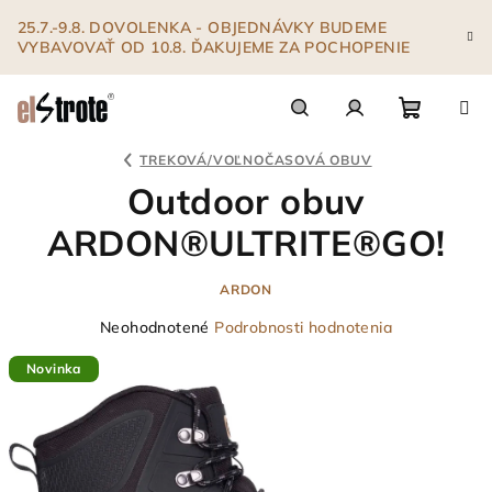
Prejsť
25.7.-9.8. DOVOLENKA - OBJEDNÁVKY BUDEME
na
VYBAVOVAŤ OD 10.8. ĎAKUJEME ZA POCHOPENIE
obsah
Nákupn
Hľadať
Prihlásenie
TREKOVÁ/VOĽNOČASOVÁ OBUV
Outdoor obuv
košík
ARDON®ULTRITE®GO!
ARDON
Priemerné
Neohodnotené
Podrobnosti hodnotenia
hodnotenie
Novinka
produktu
je
0,0
z
5
hviezdičiek.