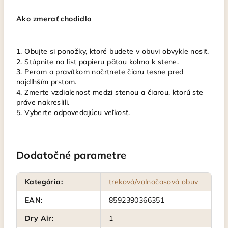
Ako zmerať chodidlo
1. Obujte si ponožky, ktoré budete v obuvi obvykle nosiť.
2. Stúpnite na list papieru pätou kolmo k stene.
3. Perom a pravítkom načrtnete čiaru tesne pred
najdlhším prstom.
4. Zmerte vzdialenosť medzi stenou a čiarou, ktorú ste
práve nakreslili.
5. Vyberte odpovedajúcu veľkosť.
Dodatočné parametre
Kategória
:
treková/voľnočasová obuv
EAN
:
8592390366351
Dry Air
:
1