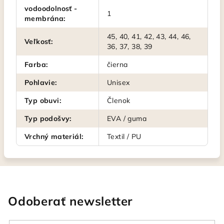
vodoodolnosť -
1
membrána
:
45, 40, 41, 42, 43, 44, 46,
Veľkosť
:
36, 37, 38, 39
Farba
:
čierna
Pohlavie
:
Unisex
Typ obuvi
:
Členok
Typ podošvy
:
EVA / guma
Vrchný materiál
:
Textil / PU
Odoberať newsletter