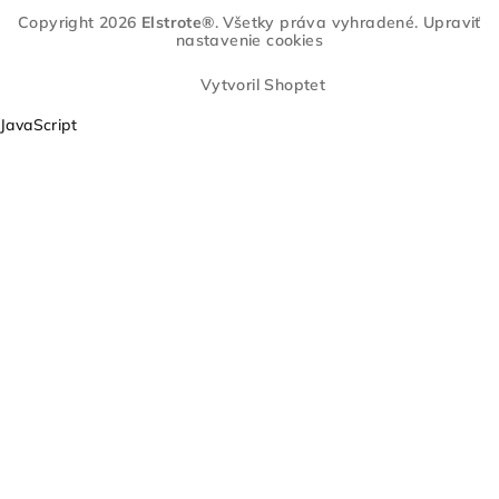
k
Copyright 2026
Elstrote®
. Všetky práva vyhradené.
Upraviť
e
nastavenie cookies
r
e
Vytvoril Shoptet
s
JavaScript
ő