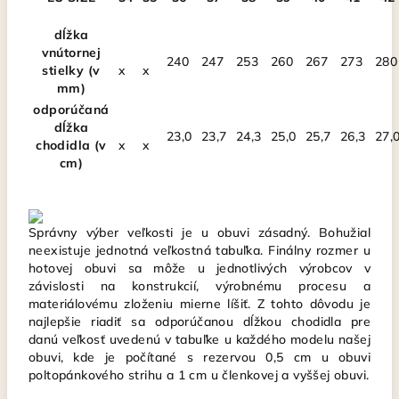
dĺžka
vnútornej
240
247
253
260
267
273
280
stielky (v
x
x
mm)
odporúčaná
dĺžka
23,0
23,7
24,3
25,0
25,7
26,3
27,
chodidla (v
x
x
cm)
Správny výber veľkosti je u obuvi zásadný. Bohužial
neexistuje jednotná veľkostná tabuľka. Finálny rozmer u
hotovej obuvi sa môže u jednotlivých výrobcov v
závislosti na konstrukcií, výrobnému procesu a
materiálovému zloženiu mierne líšiť. Z tohto dôvodu je
najlepšie riadiť sa odporúčanou dĺžkou chodidla pre
danú veľkosť uvedenú v tabuľke u každého modelu našej
obuvi, kde je počítané s rezervou 0,5 cm u obuvi
poltopánkového strihu a 1 cm u členkovej a vyššej obuvi.