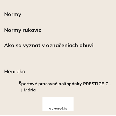
Normy
Normy rukavíc
Ako sa vyznať v označeniach obuvi
Heureka
Športové pracovné poltopánky PRESTIGE CLASSIC biele
Mária
|
Hodnotenie produktu je 5 z 5 hviezdičiek.
Á
r
Árukereső.hu
u