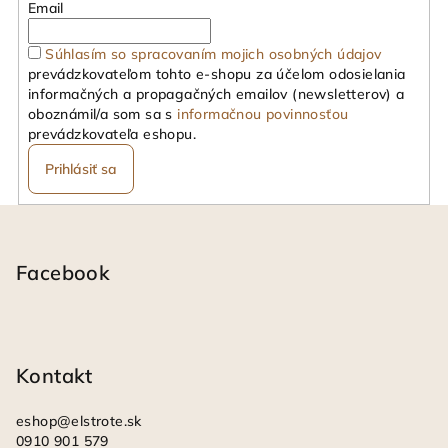
Email
Súhlasím so spracovaním mojich osobných údajov
prevádzkovateľom tohto e-shopu za účelom odosielania
informačných a propagačných emailov (newsletterov) a
oboznámil/a som sa s
informačnou povinnosťou
prevádzkovateľa eshopu.
Prihlásiť sa
Z
á
p
Facebook
ä
t
i
Kontakt
e
eshop
@
elstrote.sk
0910 901 579