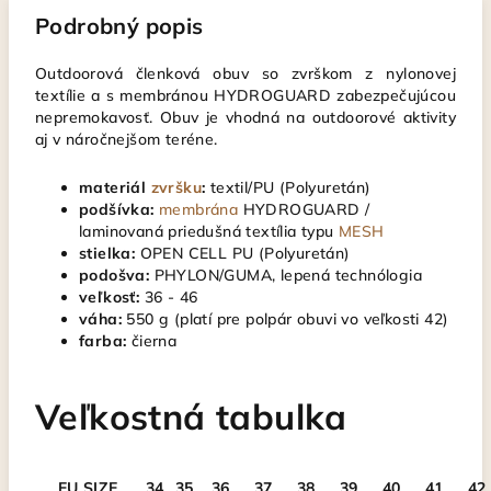
Podrobný popis
Outdoorová členková obuv so zvrškom z nylonovej
textílie a s membránou HYDROGUARD zabezpečujúcou
nepremokavosť. Obuv je vhodná na outdoorové aktivity
aj v náročnejšom teréne.
materiál
zvršku
:
textil/PU (Polyuretán)
podšívka:
membrána
HYDROGUARD /
laminovaná priedušná textília typu
MESH
stielka:
OPEN CELL PU (Polyuretán)
podošva:
PHYLON/GUMA, lepená technólogia
veľkosť:
36 - 46
váha:
550 g (platí pre polpár obuvi vo veľkosti 42)
farba:
čierna
Veľkostná tabulka
EU SIZE
34
35
36
37
38
39
40
41
42