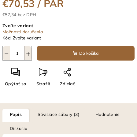
€70,53
/ PÁR
€57,34 bez DPH
Jednotková
Zvoľte variant
cena:
Možnosti doručenia
Kód:
Zvoľte variant
−
+
Do košíka
Opýtať sa
Strážiť
Zdieľať
Popis
Súvisiace súbory (3)
Hodnotenie
Diskusia