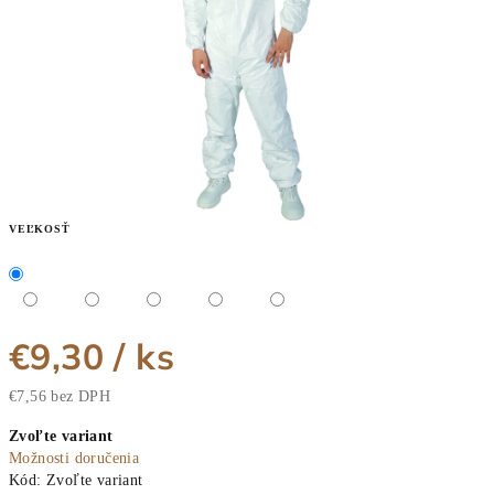
VEĽKOSŤ
€9,30
/ ks
€7,56 bez DPH
Jednotková
Zvoľte variant
cena:
Možnosti doručenia
Kód:
Zvoľte variant