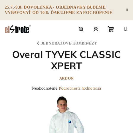
Prejsť
25.7.-9.8. DOVOLENKA - OBJEDNÁVKY BUDEME
na
VYBAVOVAŤ OD 10.8. ĎAKUJEME ZA POCHOPENIE
obsah
Nákupný
Hľadať
Prihlásenie
JEDNORAZOVÉ KOMBINÉZY
Overal TYVEK CLASSIC
košík
XPERT
ARDON
Priemerné
Neohodnotené
Podrobnosti hodnotenia
hodnotenie
produktu
je
0,0
z
5
hviezdičiek.