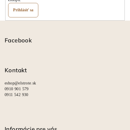
Prihlásiť sa
Z
á
p
Facebook
ä
t
i
Kontakt
e
eshop
@
elstrote.sk
0910 901 579
0911 542 930
Informácie pre vás