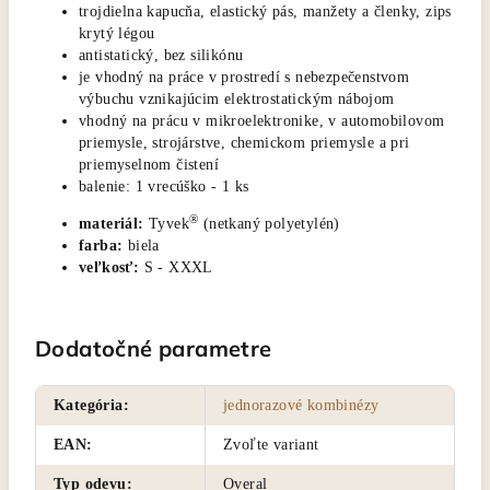
trojdielna kapucňa, elastický pás, manžety a členky, zips
krytý légou
antistatický, bez silikónu
je vhodný na práce v prostredí s nebezpečenstvom
výbuchu vznikajúcim elektrostatickým nábojom
vhodný na prácu v mikroelektronike, v automobilovom
priemysle, strojárstve, chemickom priemysle a pri
priemyselnom čistení
balenie: 1 vrecúško - 1 ks
®
materiál:
Tyvek
(netkaný polyetylén)
farba:
biela
veľkosť:
S - XXXL
Dodatočné parametre
Kategória
:
jednorazové kombinézy
EAN
:
Zvoľte variant
Typ odevu
:
Overal