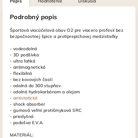
Popis
Hodnotenie
Diskusia
Podrobný popis
Športová viacúčelová obuv O2 pre viacero profesií bez
bezpečnostnej špice a protiprepichovej medzistieľky
- vodeodolná
- 3D podšívka
- ultra ľahká
- antimagnetická
- flexibilná
- bez kovových častí
- odolná do 300 stupňov
- odolná hydrokarbónom a olejom
-
antistatická
- shock absorber
- gumová veľmi protišmyková SRC
- priedyšná
- podošva E.V.A.
MATERIÁL: