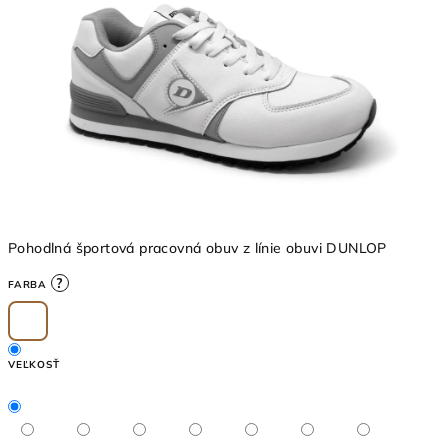
5
hviezdičiek.
Pohodlná športová pracovná obuv z línie obuvi DUNLOP
?
FARBA
VEĽKOSŤ