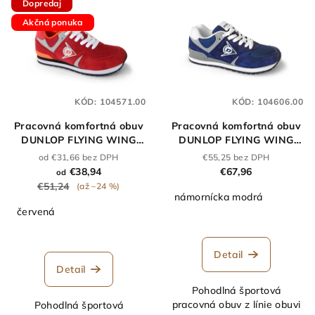
Dopredaj
Akčná ponuka
KÓD:
104571.00
KÓD:
104606.00
Pracovná komfortná obuv
Pracovná komfortná obuv
DUNLOP FLYING WING
DUNLOP FLYING WING
ROJO O2 červená
NAVY O2 námornícka
od €31,66 bez DPH
€55,25 bez DPH
€38,94
€67,96
od
€51,24
(až –24 %)
námornícka modrá
červená
Detail
Detail
Pohodlná športová
pracovná obuv z línie obuvi
Pohodlná športová