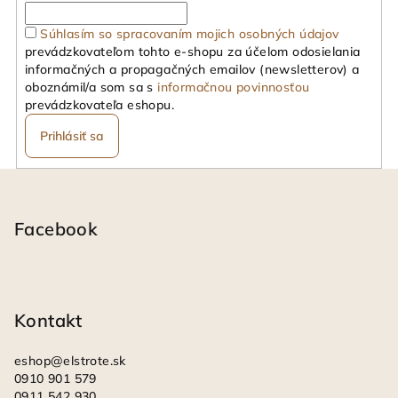
Súhlasím so spracovaním mojich osobných údajov
prevádzkovateľom tohto e-shopu za účelom odosielania
informačných a propagačných emailov (newsletterov) a
oboznámil/a som sa s
informačnou povinnosťou
prevádzkovateľa eshopu.
Prihlásiť sa
Z
á
p
Facebook
ä
t
i
Kontakt
e
eshop
@
elstrote.sk
0910 901 579
0911 542 930