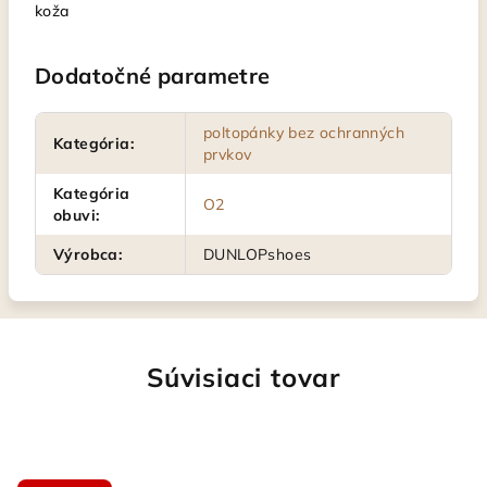
koža
Dodatočné parametre
poltopánky bez ochranných
Kategória
:
prvkov
Kategória
O2
obuvi
:
Výrobca
:
DUNLOPshoes
Súvisiaci tovar