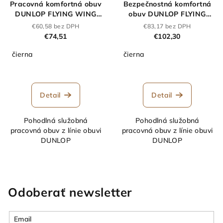
Pracovná komfortná obuv
Bezpečnostná komfortná
DUNLOP FLYING WING
obuv DUNLOP FLYING
AIB O3 čierna
ARROW AIB S3 čierna
€60,58 bez DPH
€83,17 bez DPH
€74,51
€102,30
čierna
čierna
Detail
Detail
Pohodlná služobná
Pohodlná služobná
pracovná obuv z línie obuvi
pracovná obuv z línie obuvi
DUNLOP
DUNLOP
Odoberať newsletter
Email