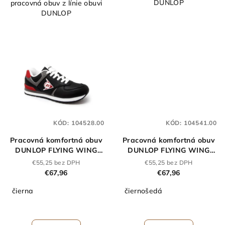
DUNLOP
pracovná obuv z línie obuvi
DUNLOP
KÓD:
104528.00
KÓD:
104541.00
Pracovná komfortná obuv
Pracovná komfortná obuv
DUNLOP FLYING WING
DUNLOP FLYING WING
NEGRO O2 čierna
CHARCOAL O2 šedá
€55,25 bez DPH
€55,25 bez DPH
€67,96
€67,96
čierna
čiernošedá