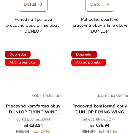
Detail
Detail
Pohodlná športová
Pohodlná športová
pracovná obuv z línie obuvi
pracovná obuv z línie obuvi
DUNLOP
DUNLOP
Dopredaj
Dopredaj
Akčná ponuka
Akčná ponuka
KÓD:
104581.00
KÓD:
104555.00
Pracovná komfortná obuv
Pracovná komfortná obuv
DUNLOP FLYING WING
DUNLOP FLYING WING
AZUL O2 modrá
VERDE O2 zelená
od €31,66 bez DPH
od €31,66 bez DPH
€38,94
€38,94
od
od
€51,24
€51,24
(až –24 %)
(až –24 %)