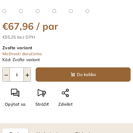
€67,96
/ par
€55,25 bez DPH
Jednotková
Zvoľte variant
cena:
Možnosti doručenia
Kód:
Zvoľte variant
−
+
Do košíka
Opýtať sa
Strážiť
Zdieľať