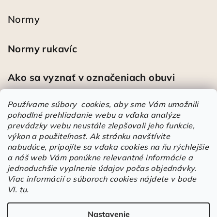
Normy
Normy rukavíc
Ako sa vyznať v označeniach obuvi
Používame súbory cookies, aby sme Vám umožnili
pohodlné prehliadanie webu a vďaka analýze
Heureka
prevádzky webu neustále zlepšovali jeho funkcie,
výkon a použiteľnosť.
Ak stránku navštívite
nabudúce, pripojíte sa vďaka cookies na ňu rýchlejšie
Športové pracovné poltopánky PRESTIGE CLASSIC biele
a náš web Vám ponúkne relevantné informácie a
Mária
|
Hodnotenie produktu je 5 z 5 hviezdičiek.
jednoduchšie vyplnenie údajov počas objednávky.
Á
Viac informácií o súboroch cookies nájdete v bode
r
VI.
tu
.
Árukereső.hu
u
k
Nastavenie