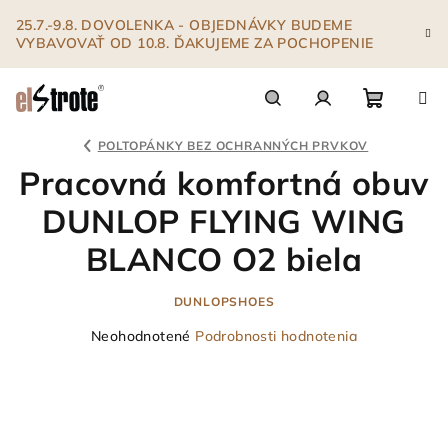
Prejsť
25.7.-9.8. DOVOLENKA - OBJEDNÁVKY BUDEME
na
VYBAVOVAŤ OD 10.8. ĎAKUJEME ZA POCHOPENIE
obsah
Nákupn
Hľadať
Prihlásenie
POLTOPÁNKY BEZ OCHRANNÝCH PRVKOV
Pracovná komfortná obuv
košík
DUNLOP FLYING WING
BLANCO O2 biela
DUNLOPSHOES
Priemerné
Neohodnotené
Podrobnosti hodnotenia
hodnotenie
produktu
je
0,0
z