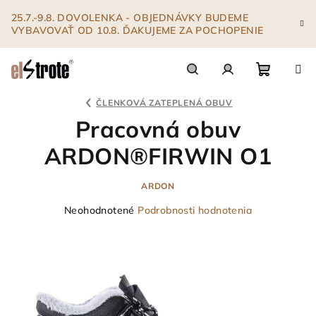
Prejsť
25.7.-9.8. DOVOLENKA - OBJEDNÁVKY BUDEME
na
VYBAVOVAŤ OD 10.8. ĎAKUJEME ZA POCHOPENIE
obsah
Nákupn
Hľadať
Prihlásenie
ČLENKOVÁ ZATEPLENÁ OBUV
Pracovná obuv
košík
ARDON®FIRWIN O1
ARDON
Priemerné
Neohodnotené
Podrobnosti hodnotenia
hodnotenie
produktu
je
0,0
z
5
hviezdičiek.