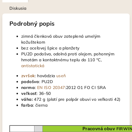
Diskusia
Podrobný popis
zimná členková obuv zateplená umelým
kožuštekom
bez oceľovej špice a planžety
PU2D podošva, odolná proti olejom, pohonným
hmotám a kontaktnému teplu do 110 °C,
antistatická
zvršok
: hovädzia
useň
podošva
: PU2D
norma
:
EN ISO 20347
:2012 O1 FO CI SRA
veľkosť
: 36–50
váha:
472 g (platí pre polpár obuvi vo veľkosti 42)
farba
: čierna
Pracovná obuv
FIRWIN