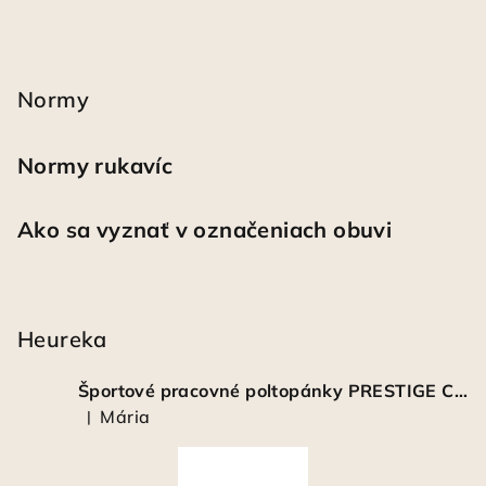
Normy
Normy rukavíc
Ako sa vyznať v označeniach obuvi
Heureka
Športové pracovné poltopánky PRESTIGE CLASSIC biele
Mária
|
Hodnotenie produktu je 5 z 5 hviezdičiek.
Á
r