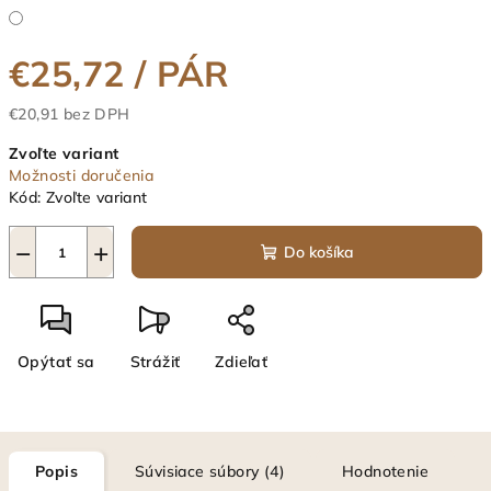
€25,72
/ PÁR
€20,91 bez DPH
Jednotková
Zvoľte variant
cena:
Možnosti doručenia
Kód:
Zvoľte variant
−
+
Do košíka
Opýtať sa
Strážiť
Zdieľať
Popis
Súvisiace súbory (4)
Hodnotenie