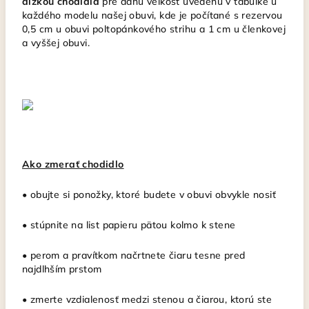
dĺžkou chodidla
pre danú veľkosť uvedenú v tabuľke u
každého modelu našej obuvi, kde je počítané s rezervou
0,5 cm u obuvi poltopánkového strihu a 1 cm u členkovej
a vyššej obuvi.
Ako zmerať chodidlo
• obujte si ponožky, ktoré budete v obuvi obvykle nosiť
• stúpnite na list papieru pätou kolmo k stene
• perom a pravítkom načrtnete čiaru tesne pred
najdlhším prstom
• zmerte vzdialenosť medzi stenou a čiarou, ktorú ste