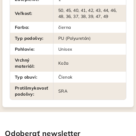
50, 45, 40, 41, 42, 43, 44, 46,
Veľkosť
:
48, 36, 37, 38, 39, 47, 49
Farba
:
čierna
Typ podošvy
:
PU (Polyuretán)
Pohlavie
:
Unisex
Vrchný
Koža
materiál
:
Typ obuvi
:
Členok
Protišmykovosť
SRA
podošvy
:
Odoberať newsletter