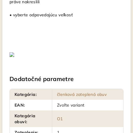
práve nakreslili
• vyberte odpovedajúcu veľkosť
Dodatočné parametre
Kategória
:
členková zateplená obuv
EAN
:
Zvoľte variant
Kategória
O1
obuvi
:
Zateplenie
:
1