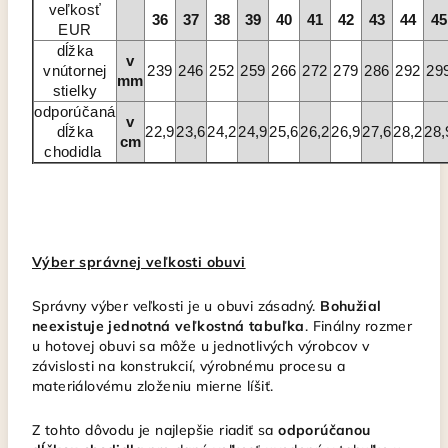
veľkosť
36
37
38
39
40
41
42
43
44
45
EUR
dĺžka
v
vnútornej
239
246
252
259
266
272
279
286
292
29
mm
stielky
odporúčaná
v
dĺžka
22,9
23,6
24,2
24,9
25,6
26,2
26,9
27,6
28,2
28,
cm
chodidla
Výber správnej veľkosti obuvi
Správny výber veľkosti je u obuvi zásadný.
Bohužial
neexistuje jednotná veľkostná tabuľka
. Finálny rozmer
u hotovej obuvi sa môže u jednotlivých výrobcov v
závislosti na konstrukcií, výrobnému procesu a
materiálovému zloženiu mierne líšiť.
Z tohto dôvodu je najlepšie riadiť sa
odporúčanou