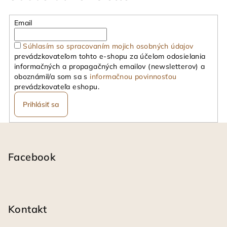
Email
Súhlasím so spracovaním mojich osobných údajov
prevádzkovateľom tohto e-shopu za účelom odosielania
informačných a propagačných emailov (newsletterov) a
oboznámil/a som sa s
informačnou povinnosťou
prevádzkovateľa eshopu.
Prihlásiť sa
Z
á
p
Facebook
ä
t
i
Kontakt
e