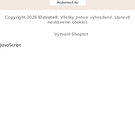
Árukereső.hu
u
k
Copyright 2026
Elstrote®
. Všetky práva vyhradené.
Upraviť
e
nastavenie cookies
r
e
Vytvoril Shoptet
s
JavaScript
ő