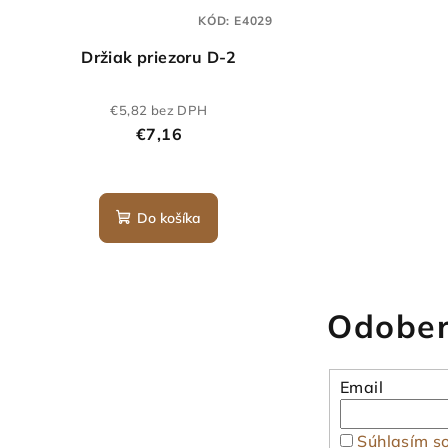
KÓD:
E4029
Držiak priezoru D-2
€5,82 bez DPH
€7,16
Do košíka
Odober
Email
Súhlasím s