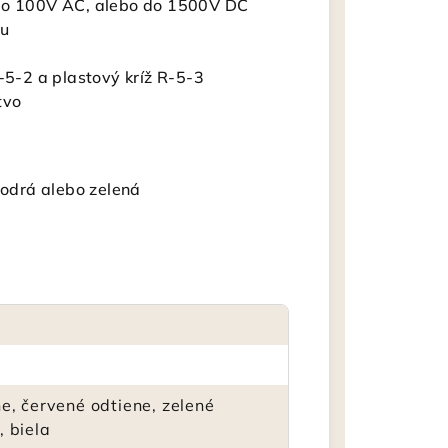
 do 100V AC, alebo do 1500V DC
du
5-2 a plastový kríž R-5-3
tvo
modrá alebo zelená
ne, červené odtiene, zelené
, biela