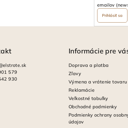
emailov (news
Prihlásiť sa
takt
Informácie pre vá
@
elstrote.sk
Doprava a platba
901 579
Zľavy
542 930
Výmena a vrátenie tovaru
Reklamácie
Veľkostné tabuľky
Obchodné podmienky
Podmienky ochrany osobn
údajov