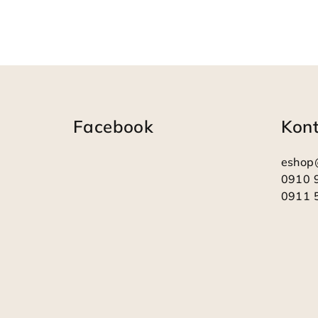
Z
á
Facebook
Kon
p
ä
eshop
t
0910 
0911 
i
e