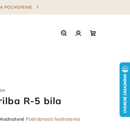
 ZA POCHOPENIE
Hľadať
Prihlásenie
Nákupný
košík
ON
rilba R-5 bila
emerné
hodnotené
Podrobnosti hodnotenia
notenie