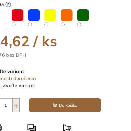
duktu
?
BA
4,62
/ ks
ezdičiek.
76 bez DPH
notková
a:
ľte variant
nosti doručenia
:
Zvoľte variant
+
Do košíka