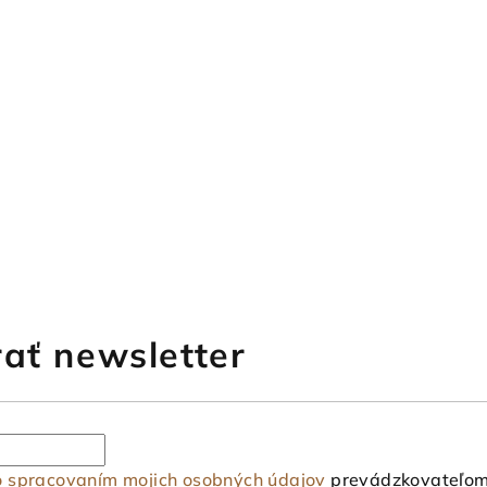
ať newsletter
o spracovaním mojich osobných údajov
prevádzkovateľom 