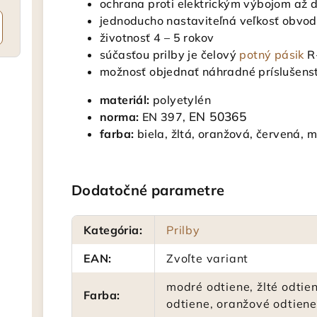
ochrana proti elektrickým výbojom až
jednoducho nastaviteľná veľkosť obvo
životnosť 4 – 5 rokov
súčasťou prilby je čelový
potný pásik
R-
možnosť objednať náhradné príslušens
materiál:
polyetylén
EN 50365
norma:
EN 397,
farba:
biela, žltá, oranžová, červená, 
Dodatočné parametre
Kategória
:
Prilby
EAN
:
Zvoľte variant
modré odtiene, žlté odtie
Farba
:
odtiene, oranžové odtiene