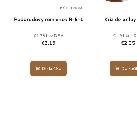
KÓD:
D1055
Podbradový remienok R-5-1
Kríž do prilb
€1,78 bez DPH
€1,91 bez 
€2,19
€2,35
Do košíka
Do koší