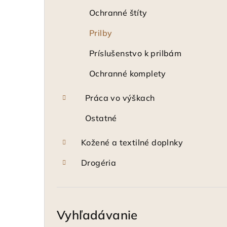
Ochranné štíty
Prilby
Príslušenstvo k prilbám
Ochranné komplety
Práca vo výškach
Ostatné
Kožené a textilné doplnky
Drogéria
Vyhľadávanie