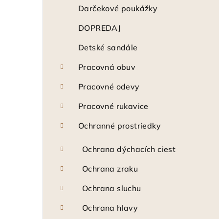
ý
Darčekové poukážky
p
DOPREDAJ
a
Detské sandále
n
Pracovná obuv
e
Pracovné odevy
l
Pracovné rukavice
Ochranné prostriedky
Ochrana dýchacích ciest
Ochrana zraku
Ochrana sluchu
Ochrana hlavy