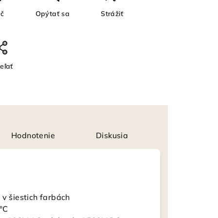
ač
Opýtať sa
Strážiť
eľať
Hodnotenie
Diskusia
 v šiestich farbách
 °C