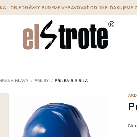
ENKA - OBJEDNÁVKY BUDEME VYBAVOVAŤ OD 10.8. ĎAKUJEME
HRANA HLAVY
/
PRILBY
/
PRILBA R-5 BILA
ARD
P
Pri
Neo
hod