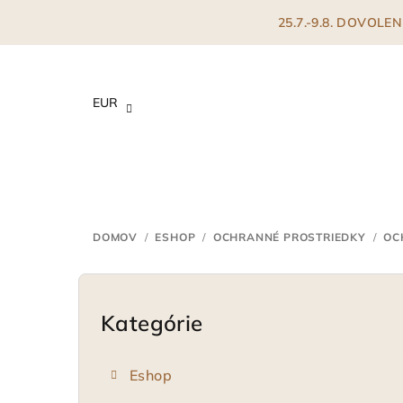
Prejsť
25.7.-9.8. DOVOL
na
obsah
EUR
DOMOV
/
ESHOP
/
OCHRANNÉ PROSTRIEDKY
/
OC
B
o
Kategórie
Preskočiť
kategórie
č
Eshop
n