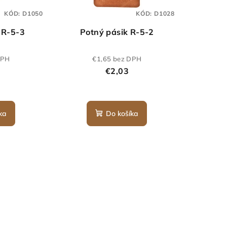
KÓD:
D1050
KÓD:
D1028
y R-5-3
Potný pásik R-5-2
DPH
€1,65 bez DPH
€2,03
ka
Do košíka