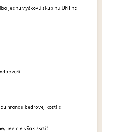
 iba jednu výškovú skupinu
UNI
na
podpazuší
nou hranou bedrovej kosti a
e, nesmie však škrtiť