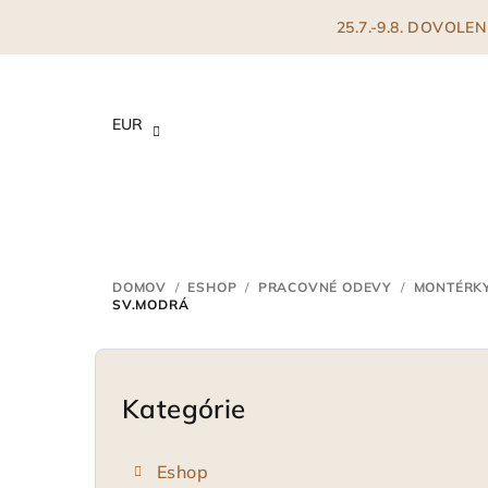
Prejsť
25.7.-9.8. DOVOL
na
obsah
EUR
DOMOV
/
ESHOP
/
PRACOVNÉ ODEVY
/
MONTÉRK
SV.MODRÁ
B
o
Kategórie
Preskočiť
kategórie
č
Eshop