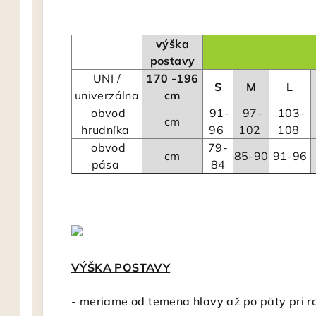
výška
postavy
UNI /
170 -196
S
M
L
univerzálna
cm
obvod
91-
97-
103-
cm
hrudníka
96
102
108
obvod
79-
cm
85-90
91-96
pása
84
VÝŠKA POSTAVY
-
meriame od temena hlavy až po päty pri r