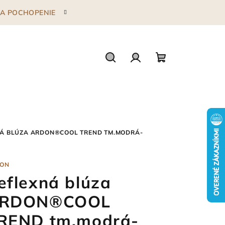
 ZA POCHOPENIE
Hľadať
Prihlásenie
Nákupný
košík
Á BLÚZA ARDON®COOL TREND TM.MODRÁ-
ON
eflexná blúza
RDON®COOL
REND tm.modrá-