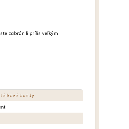
te zabránili príliš veľkým
térkové bundy
ant