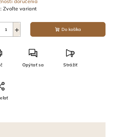
nosti doručenia
:
Zvoľte variant
+
Do košíka
ač
Opýtať sa
Strážiť
eľať