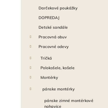
n
ý
Darčekové poukážky
p
DOPREDAJ
a
Detské sandále
n
Pracovná obuv
e
Pracovné odevy
l
Tričká
Polokošele, košele
Montérky
pánske montérky
pánske zimné montérkové
nohavice