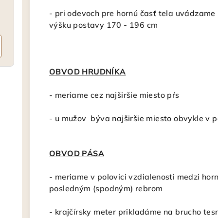
- pri odevoch pre hornú časť tela uvádzame
výšku postavy 170 - 196 cm
OBVOD HRUDNÍKA
- meriame cez najširšie miesto pŕs
- u mužov býva najširšie miesto obvykle v 
OBVOD PÁSA
- meriame v polovici vzdialenosti medzi hor
posledným (spodným) rebrom
- krajčírsky meter
prikladáme na brucho tesn