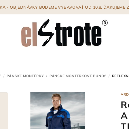
ENKA - OBJEDNÁVKY BUDEME VYBAVOVAŤ OD 10.8. ĎAKUJEME
Y
/
PÁNSKE MONTÉRKY
/
PÁNSKE MONTÉRKOVÉ BUNDY
/
REFLEXN
ARD
R
A
T