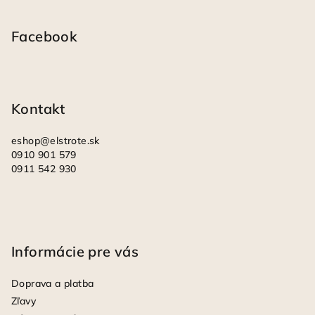
á
p
Facebook
ä
t
i
Kontakt
e
eshop
@
elstrote.sk
0910 901 579
0911 542 930
Informácie pre vás
Doprava a platba
Zľavy