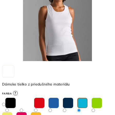
5
hviezdičiek.
Dámske tielko z priedušného materiálu
?
FARBA