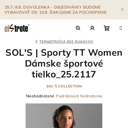
Prejsť
25.7.-9.8. DOVOLENKA - OBJEDNÁVKY BUDEME
na
VYBAVOVAŤ OD 10.8. ĎAKUJEME ZA POCHOPENIE
obsah
Nákupn
Hľadať
Prihlásenie
TERMOTRIČKÁ BEZ RUKÁVOV
SOL'S | Sporty TT Women
košík
Dámske športové
tielko_25.2117
SOL'S COLLECTION
Priemerné
Neohodnotené
Podrobnosti hodnotenia
hodnotenie
produktu
je
0,0
z