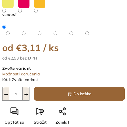
VEĽKOSŤ
od
€3,11
/ ks
od
€2,53
bez DPH
Jednotková
Zvoľte variant
cena:
Možnosti doručenia
Kód:
Zvoľte variant
−
+
Do košíka
Opýtať sa
Strážiť
Zdieľať