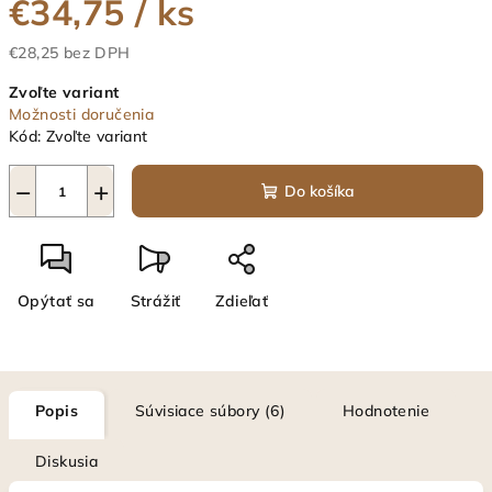
€34,75
/ ks
€28,25 bez DPH
Jednotková
Zvoľte variant
cena:
Možnosti doručenia
Kód:
Zvoľte variant
−
+
Do košíka
Opýtať sa
Strážiť
Zdieľať
Popis
Súvisiace súbory (6)
Hodnotenie
Diskusia