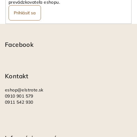
prevádzkovateľa eshopu.
Prihlásiť sa
Z
á
p
Facebook
ä
t
i
Kontakt
e
eshop
@
elstrote.sk
0910 901 579
0911 542 930