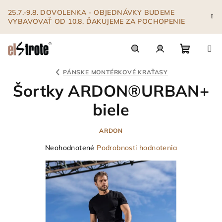
Prejsť
25.7.-9.8. DOVOLENKA - OBJEDNÁVKY BUDEME
na
VYBAVOVAŤ OD 10.8. ĎAKUJEME ZA POCHOPENIE
obsah
Nákupn
Hľadať
Prihlásenie
PÁNSKE MONTÉRKOVÉ KRAŤASY
Šortky ARDON®URBAN+
košík
biele
ARDON
Priemerné
Neohodnotené
Podrobnosti hodnotenia
hodnotenie
produktu
je
0,0
z
5
hviezdičiek.