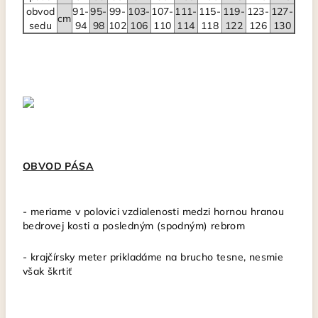
obvod
91-
95-
99-
103-
107-
111-
115-
119-
123-
127-
cm
sedu
94
98
102
106
110
114
118
122
126
130
OBVOD PÁSA
- meriame v polovici vzdialenosti medzi hornou hranou
bedrovej kosti a posledným (spodným) rebrom
- krajčírsky meter
prikladáme na brucho tesne, nesmie
však škrtiť