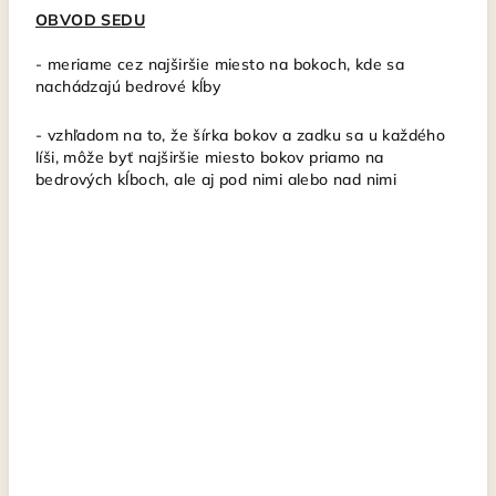
OBVOD SEDU
-
meriame cez najširšie miesto na bokoch, kde sa
nachádzajú bedrové kĺby
- vzhľadom na to, že šírka bokov a zadku sa u každého
líši, môže byť najširšie miesto bokov priamo na
bedrových kĺboch, ale aj pod nimi alebo nad nimi