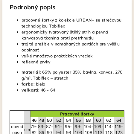
Podrobný popis
pracovné šortky z kolekcie URBAN+ se strečovou
technológiou Tabiflex
ergonomicky tvarovaný štíhlý strih a pevná
kanvasová tkanina proti pretrhnutiu
trojité prešitie v namáhaných partiách pre vyššiu
odolnosť
veľké množstvo praktických vreciek
reflexné prvky
materiál:
65% polyester 35% bavlna, kanvas, 270
g/m², Tabiflex – stretch
farba:
biela
veľkosti:
46 - 64
Pracovné šortky
46
48
50
52
54
56
58
60
62
64
obvod
79-
83-
87-
91-
95-
99-
104-
109-
114-
119-
cm
pása
82
86
90
94
98
103
108
113
118
123