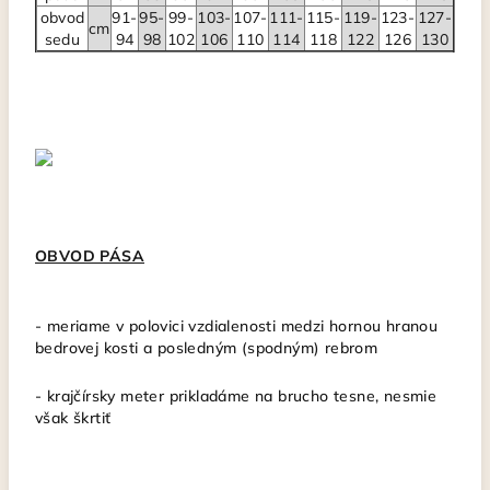
obvod
91-
95-
99-
103-
107-
111-
115-
119-
123-
127-
cm
sedu
94
98
102
106
110
114
118
122
126
130
OBVOD PÁSA
- meriame v polovici vzdialenosti medzi hornou hranou
bedrovej kosti a posledným (spodným) rebrom
- krajčírsky meter
prikladáme na brucho tesne, nesmie
však škrtiť