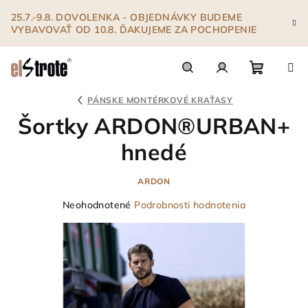
Prejsť
25.7.-9.8. DOVOLENKA - OBJEDNÁVKY BUDEME
na
VYBAVOVAŤ OD 10.8. ĎAKUJEME ZA POCHOPENIE
obsah
Nákupn
Hľadať
Prihlásenie
PÁNSKE MONTÉRKOVÉ KRAŤASY
Šortky ARDON®URBAN+
košík
hnedé
ARDON
Priemerné
Neohodnotené
Podrobnosti hodnotenia
hodnotenie
produktu
je
0,0
z
5
hviezdičiek.