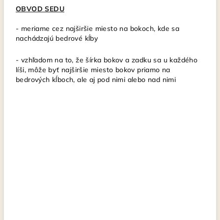
OBVOD SEDU
-
meriame cez najširšie miesto na bokoch, kde sa
nachádzajú bedrové kĺby
- vzhľadom na to, že šírka bokov a zadku sa u každého
líši, môže byť najširšie miesto bokov priamo na
bedrových kĺboch, ale aj pod nimi alebo nad nimi