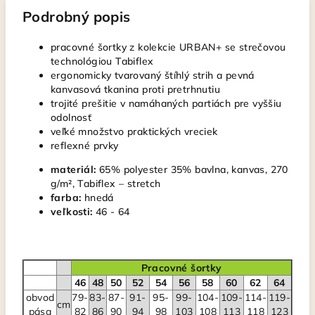
Podrobný popis
pracovné šortky z kolekcie URBAN+ se strečovou
technológiou Tabiflex
ergonomicky tvarovaný štíhlý strih a pevná
kanvasová tkanina proti pretrhnutiu
trojité prešitie v namáhaných partiách pre vyššiu
odolnosť
veľké množstvo praktických vreciek
reflexné prvky
materiál:
65% polyester 35% bavlna, kanvas, 270
g/m², Tabiflex – stretch
farba:
hnedá
veľkosti:
46 - 64
Pracovné šortky
46
48
50
52
54
56
58
60
62
64
obvod
79-
83-
87-
91-
95-
99-
104-
109-
114-
119-
cm
pása
82
86
90
94
98
103
108
113
118
123