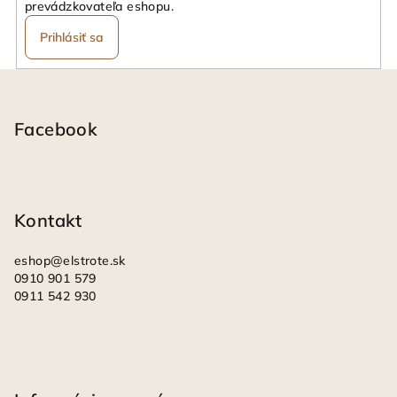
prevádzkovateľa eshopu.
Prihlásiť sa
Z
á
p
Facebook
ä
t
i
Kontakt
e
eshop
@
elstrote.sk
0910 901 579
0911 542 930