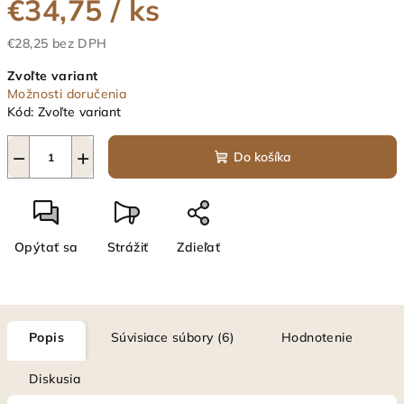
€34,75
/ ks
€28,25 bez DPH
Jednotková
Zvoľte variant
cena:
Možnosti doručenia
Kód:
Zvoľte variant
−
+
Do košíka
Opýtať sa
Strážiť
Zdieľať
Popis
Súvisiace súbory (6)
Hodnotenie
Diskusia