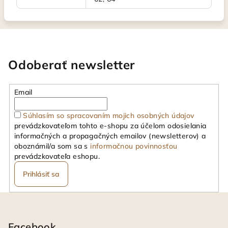
Odoberať newsletter
Email
Súhlasím so spracovaním mojich osobných údajov
prevádzkovateľom tohto e-shopu za účelom odosielania
informačných a propagačných emailov (newsletterov) a
oboznámil/a som sa s
informačnou povinnosťou
prevádzkovateľa eshopu.
Prihlásiť sa
Z
á
p
Facebook