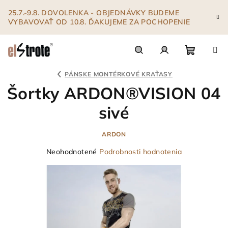
Prejsť
25.7.-9.8. DOVOLENKA - OBJEDNÁVKY BUDEME
na
VYBAVOVAŤ OD 10.8. ĎAKUJEME ZA POCHOPENIE
obsah
Nákupn
Hľadať
Prihlásenie
PÁNSKE MONTÉRKOVÉ KRAŤASY
Šortky ARDON®VISION 04
košík
sivé
ARDON
Priemerné
Neohodnotené
Podrobnosti hodnotenia
hodnotenie
produktu
je
0,0
z
5
hviezdičiek.