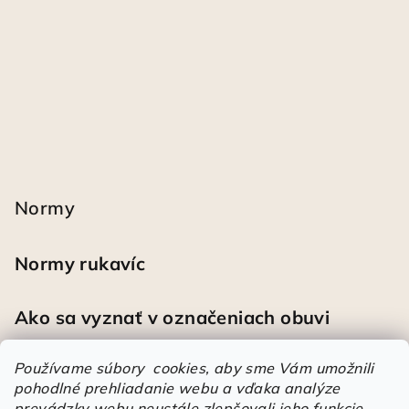
Normy
Normy rukavíc
Ako sa vyznať v označeniach obuvi
Používame súbory cookies, aby sme Vám umožnili
pohodlné prehliadanie webu a vďaka analýze
prevádzky webu neustále zlepšovali jeho funkcie,