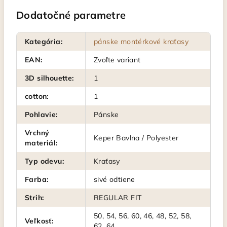
Dodatočné parametre
Kategória
:
pánske montérkové kraťasy
EAN
:
Zvoľte variant
3D silhouette
:
1
cotton
:
1
Pohlavie
:
Pánske
Vrchný
Keper Bavlna / Polyester
materiál
:
Typ odevu
:
Kraťasy
Farba
:
sivé odtiene
Strih
:
REGULAR FIT
50, 54, 56, 60, 46, 48, 52, 58,
Veľkosť
:
62, 64