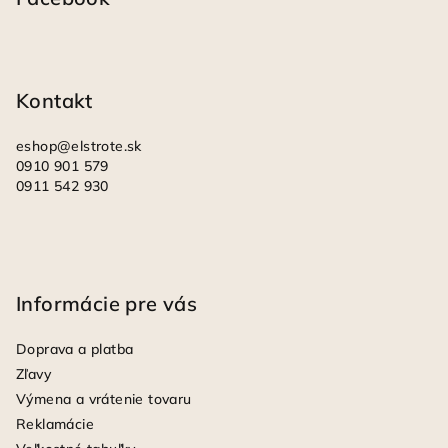
ä
t
i
Kontakt
e
eshop
@
elstrote.sk
0910 901 579
0911 542 930
Informácie pre vás
Doprava a platba
Zľavy
Výmena a vrátenie tovaru
Reklamácie