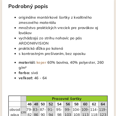
Podrobný popis
originálne montérkové šortky z kvalitného
zmesového materiálu
množstvo praktických vreciek pre pravákov aj
ľavákov
vychádzajú zo strihu nohavíc po pás
ARDON®VISION
praktická dĺžka po kolená
s kontrastným prešívaním, bez opasku
materiál:
keper
60% bavlna, 40% polyester, 260
g/m²
farba:
sivá
veľkosť:
46 - 64
Pracovné šortky
46
48
50
52
54
56
58
60
62
64
obvod
79-
83-
87-
91-
95-
99-
104-
109-
114-
119-
cm
pása
82
86
90
94
98
103
108
113
118
123