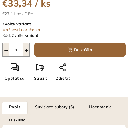
€33,34
/ ks
€27,11 bez DPH
Jednotková
Zvoľte variant
cena:
Možnosti doručenia
Kód:
Zvoľte variant
−
+
Do košíka
Opýtať sa
Strážiť
Zdieľať
Popis
Súvisiace súbory (6)
Hodnotenie
Diskusia