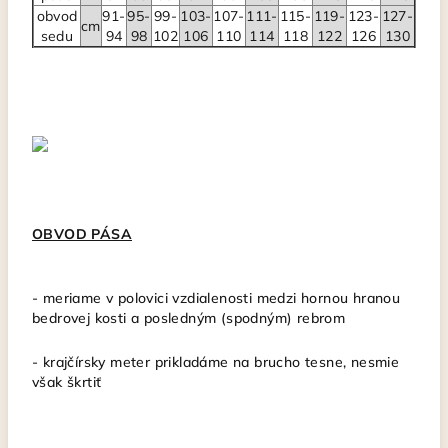
obvod
91-
95-
99-
103-
107-
111-
115-
119-
123-
127-
cm
sedu
94
98
102
106
110
114
118
122
126
130
OBVOD PÁSA
- meriame v polovici vzdialenosti medzi hornou hranou
bedrovej kosti a posledným (spodným) rebrom
- krajčírsky meter
prikladáme na brucho tesne, nesmie
však škrtiť