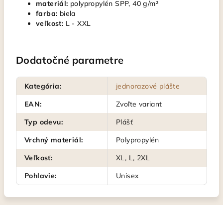
materiál:
polypropylén SPP, 40 g/m²
farba:
biela
veľkosť:
L - XXL
Dodatočné parametre
Kategória
:
jednorazové plášte
EAN
:
Zvoľte variant
Typ odevu
:
Plášť
Vrchný materiál
:
Polypropylén
Veľkosť
:
XL, L, 2XL
Pohlavie
:
Unisex