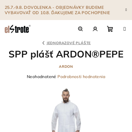
Prejsť
25.7.-9.8. DOVOLENKA - OBJEDNÁVKY BUDEME
na
VYBAVOVAŤ OD 10.8. ĎAKUJEME ZA POCHOPENIE
obsah
Nákupn
Hľadať
Prihlásenie
JEDNORAZOVÉ PLÁŠTE
SPP plášť ARDON®PEPE
košík
ARDON
Priemerné
Neohodnotené
Podrobnosti hodnotenia
hodnotenie
produktu
je
0,0
z
5
hviezdičiek.