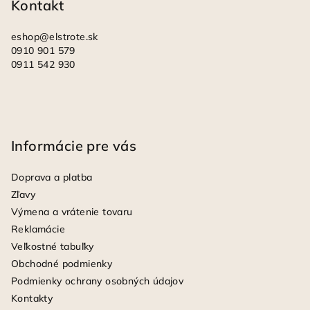
Kontakt
e
eshop
@
elstrote.sk
0910 901 579
0911 542 930
Informácie pre vás
Doprava a platba
Zľavy
Výmena a vrátenie tovaru
Reklamácie
Veľkostné tabuľky
Obchodné podmienky
Podmienky ochrany osobných údajov
Kontakty