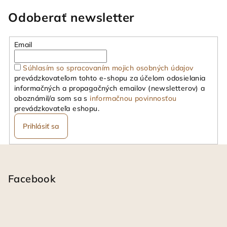
Odoberať newsletter
Email
Súhlasím so spracovaním mojich osobných údajov
prevádzkovateľom tohto e-shopu za účelom odosielania
informačných a propagačných emailov (newsletterov) a
oboznámil/a som sa s
informačnou povinnosťou
prevádzkovateľa eshopu.
Prihlásiť sa
Z
á
p
Facebook
ä
t
i