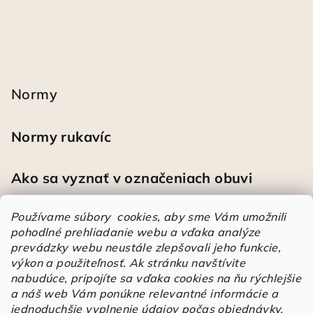
Normy
Normy rukavíc
Ako sa vyznať v označeniach obuvi
Používame súbory cookies, aby sme Vám umožnili
pohodlné prehliadanie webu a vďaka analýze
Heureka
prevádzky webu neustále zlepšovali jeho funkcie,
výkon a použiteľnosť.
Ak stránku navštívite
nabudúce, pripojíte sa vďaka cookies na ňu rýchlejšie
Športové pracovné poltopánky PRESTIGE CLASSIC biele
a náš web Vám ponúkne relevantné informácie a
Mária
|
Hodnotenie produktu je 5 z 5 hviezdičiek.
jednoduchšie vyplnenie údajov počas objednávky.