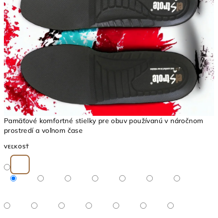
5
hviezdičiek.
Pamäťové komfortné stielky pre obuv používanú v náročnom
prostredí a voľnom čase
VEĽKOSŤ