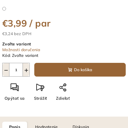
€3,99
/ par
€3,24 bez DPH
Jednotková
Zvoľte variant
cena:
Možnosti doručenia
Kód:
Zvoľte variant
−
+
Do košíka
Opýtať sa
Strážiť
Zdieľať
Popis
Hodnotenie
Diskusia