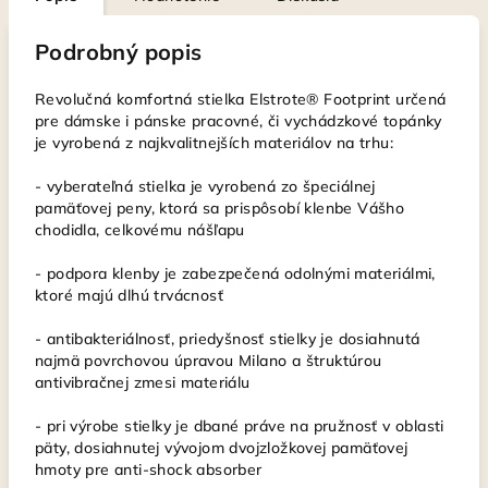
Podrobný popis
Revolučná komfortná stielka Elstrote® Footprint určená
pre dámske i pánske pracovné, či vychádzkové topánky
je vyrobená z najkvalitnejších materiálov na trhu:
- vyberateľná stielka je vyrobená zo špeciálnej
pamäťovej peny, ktorá sa prispôsobí klenbe Vášho
chodidla, celkovému nášľapu
- podpora klenby je zabezpečená odolnými materiálmi,
ktoré majú dlhú trvácnosť
- antibakteriálnosť, priedyšnosť stielky je dosiahnutá
najmä povrchovou úpravou Milano a štruktúrou
antivibračnej zmesi materiálu
- pri výrobe stielky je dbané práve na pružnosť v oblasti
päty, dosiahnutej vývojom dvojzložkovej pamäťovej
hmoty pre anti-shock absorber