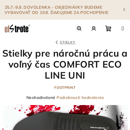
Prejsť
25.7.-9.8. DOVOLENKA - OBJEDNÁVKY BUDEME
na
VYBAVOVAŤ OD 10.8. ĎAKUJEME ZA POCHOPENIE
obsah
Nákupn
Hľadať
Prihlásenie
STIELKY
Stielky pre náročnú prácu a
košík
voľný čas COMFORT ECO
LINE UNI
FOOTPRINT
Priemerné
Neohodnotené
Podrobnosti hodnotenia
hodnotenie
produktu
je
0,0
z