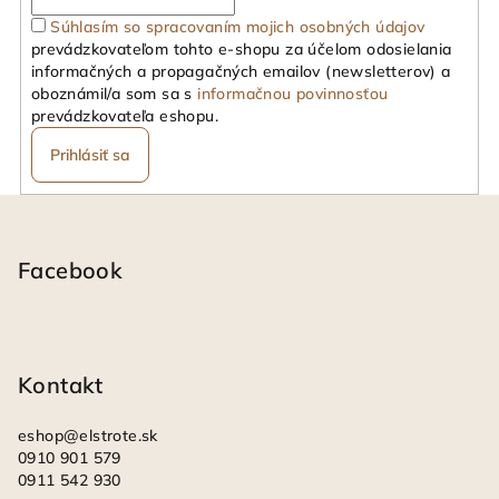
Súhlasím so spracovaním mojich osobných údajov
prevádzkovateľom tohto e-shopu za účelom odosielania
informačných a propagačných emailov (newsletterov) a
oboznámil/a som sa s
informačnou povinnosťou
prevádzkovateľa eshopu.
Prihlásiť sa
Z
á
p
Facebook
ä
t
i
Kontakt
e
eshop
@
elstrote.sk
0910 901 579
0911 542 930