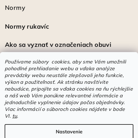
Normy
Normy rukavíc
Ako sa vyznať v označeniach obuvi
Používame súbory cookies, aby sme Vám umožnili
pohodlné prehliadanie webu a vďaka analýze
Heureka
prevádzky webu neustále zlepšovali jeho funkcie,
výkon a použiteľnosť.
Ak stránku navštívite
nabudúce, pripojíte sa vďaka cookies na ňu rýchlejšie
Športové pracovné poltopánky PRESTIGE CLASSIC biele
a náš web Vám ponúkne relevantné informácie a
Mária
|
Hodnotenie produktu je 5 z 5 hviezdičiek.
jednoduchšie vyplnenie údajov počas objednávky.
Á
Viac informácií o súboroch cookies nájdete v bode
VI.
tu
.
r
Árukereső.hu
u
k
Nastavenie
Copyright 2026
Elstrote®
. Všetky práva vyhradené.
Upraviť
e