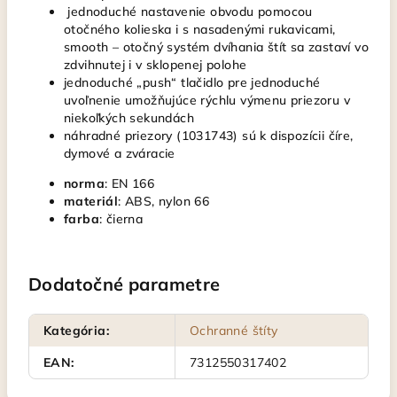
jednoduché nastavenie obvodu pomocou
otočného kolieska i s nasadenými rukavicami,
smooth – otočný systém dvíhania štít sa zastaví vo
zdvihnutej i v sklopenej polohe
jednoduché „push“ tlačidlo pre jednoduché
uvoľnenie umožňujúce rýchlu výmenu priezoru v
niekoľkých sekundách
náhradné priezory (1031743) sú k dispozícii číre,
dymové a zváracie
norma
: EN 166
materiál
: ABS, nylon 66
farba
: čierna
Dodatočné parametre
Kategória
:
Ochranné štíty
EAN
:
7312550317402