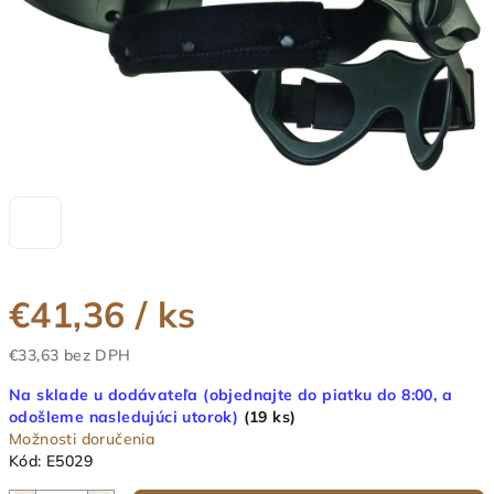
€41,36
/ ks
€33,63 bez DPH
Jednotková
Na sklade u dodávateľa (objednajte do piatku do 8:00, a
cena:
odošleme nasledujúci utorok)
(19 ks)
Možnosti doručenia
Kód:
E5029