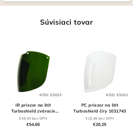
Súvisiaci tovar
KÓD:
E5033
KÓD:
E5031
IR priezor na štít
PC priezor na štít
Turboshield zváracie
Turboshield číry 1031743
1031748
€44,43 bez DPH
€16,46 bez DPH
€54,65
€20,25