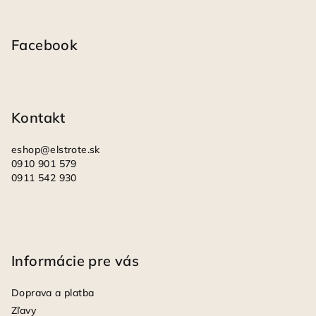
Z
á
p
Facebook
ä
t
i
Kontakt
e
eshop
@
elstrote.sk
0910 901 579
0911 542 930
Informácie pre vás
Doprava a platba
Zľavy