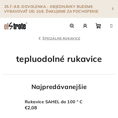
Prejsť
25.7.-9.8. DOVOLENKA - OBJEDNÁVKY BUDEME
na
VYBAVOVAŤ OD 10.8. ĎAKUJEME ZA POCHOPENIE
obsah
Nákupn
Hľadať
Prihlásenie
ŠPECIÁLNE RUKAVICE
košík
tepluodolné rukavice
Najpredávanejšie
Rukavice SAHEL do 100 ° C
€2,08