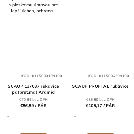
s pieskovou úpravou pre
lepší úchop, ochrana...
KÓD:
0115000199100
KÓD:
0115006299100
SCAUP 137037 rukavice
SCAUP PROFI AL rukavice
päťprst.mat Aramid
€70,64 bez DPH
€85,50 bez DPH
€86,89
/ PÁR
€105,17
/ PÁR
-
-