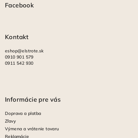
i
p
Facebook
s
ä
u
t
i
Kontakt
e
eshop
@
elstrote.sk
0910 901 579
0911 542 930
Informácie pre vás
Doprava a platba
Zľavy
Výmena a vrátenie tovaru
Reklamácie