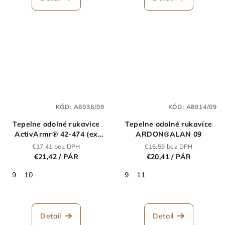
KÓD:
A6036/09
KÓD:
A8014/09
Tepelne odolné rukavice
Tepelne odolné rukavice
ActivArmr® 42-474 (ex
ARDON®ALAN 09
Crusader) 09
€17,41 bez DPH
€16,59 bez DPH
€21,42
/ PÁR
€20,41
/ PÁR
9
10
9
11
Detail
Detail