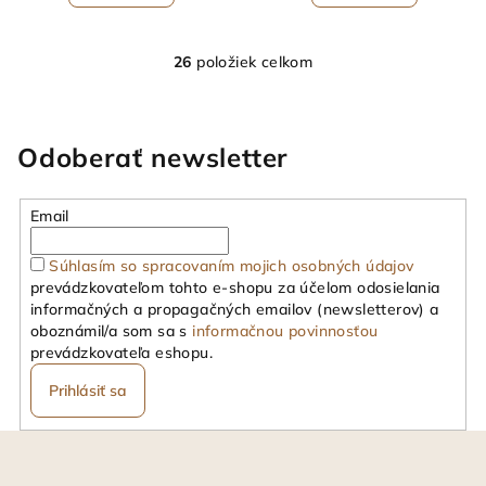
26
položiek celkom
O
v
l
á
Odoberať newsletter
d
a
Email
c
i
Súhlasím so spracovaním mojich osobných údajov
e
prevádzkovateľom tohto e-shopu za účelom odosielania
p
informačných a propagačných emailov (newsletterov) a
r
oboznámil/a som sa s
informačnou povinnosťou
v
prevádzkovateľa eshopu.
k
Prihlásiť sa
y
v
Z
ý
á
p