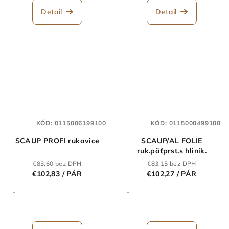
Detail
Detail
KÓD:
0115006199100
KÓD:
0115000499100
SCAUP PROFI rukavice
SCAUP/AL FOLIE
ruk.päťprst.s hliník.
€83,60 bez DPH
€83,15 bez DPH
€102,83
/ PÁR
€102,27
/ PÁR
-
-