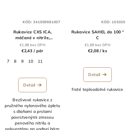
KÓD:
341009981007
KÓD:
103030
Rukavice CXS ICA,
Rukavice SAHEL do 100 °
máčané v nitrile,
C
tepluodolné
€1,98 bez DPH
€1,69 bez DPH
€2,43
/ pár
€2,08
/ ks
7
8
9
10
11
Detail
Detail
froté teploodolné rukavice
Bezšvové rukavice z
pružného nylonového úpletu
s dlaňami a prstami
povrstvenými zmesou
penového nitrilu a
polyuretánu na vodnej báze