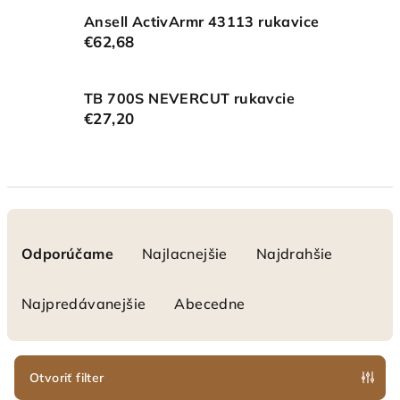
Ansell ActivArmr 43113 rukavice
€62,68
TB 700S NEVERCUT rukavcie
€27,20
R
a
Odporúčame
Najlacnejšie
Najdrahšie
d
e
Najpredávanejšie
Abecedne
n
i
e
Otvoriť filter