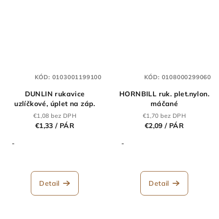
KÓD:
0103001199100
KÓD:
0108000299060
DUNLIN rukavice
HORNBILL ruk. plet.nylon.
uzlíčkové, úplet na záp.
máčané
€1,08 bez DPH
€1,70 bez DPH
€1,33
/ PÁR
€2,09
/ PÁR
-
-
Detail
Detail