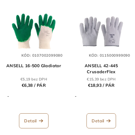
p
V
r
ý
o
p
d
i
u
s
k
p
t
KÓD:
0107002099080
KÓD:
0115000999090
r
o
ANSELL 16-500 Gladiator
ANSELL 42-445
o
v
CrusaderFlex
d
€5,19 bez DPH
€15,39 bez DPH
u
€6,38
/ PÁR
€18,93
/ PÁR
k
-
-
t
o
v
Detail
Detail