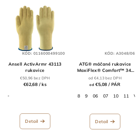
KÓD:
0116000499100
KÓD:
A3048/06
Ansell ActivArmr 43113
ATG® máčané rukavice
rukavice
MaxiFlex® Comfort™ 34-
924
€50,96 bez DPH
od €4,13 bez DPH
€62,68
/ ks
€5,08
/ PÁR
od
-
8
9
06
07
10
11
V1
Detail
Detail