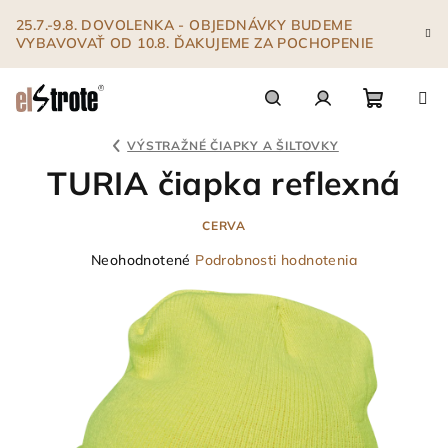
Prejsť
25.7.-9.8. DOVOLENKA - OBJEDNÁVKY BUDEME
na
VYBAVOVAŤ OD 10.8. ĎAKUJEME ZA POCHOPENIE
obsah
Nákupn
Hľadať
Prihlásenie
VÝSTRAŽNÉ ČIAPKY A ŠILTOVKY
TURIA čiapka reflexná
košík
CERVA
Priemerné
Neohodnotené
Podrobnosti hodnotenia
hodnotenie
produktu
je
0,0
z
5
hviezdičiek.