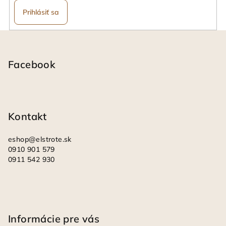
Prihlásiť sa
Z
á
p
Facebook
ä
t
i
Kontakt
e
eshop
@
elstrote.sk
0910 901 579
0911 542 930
Informácie pre vás