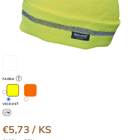
?
FARBA
VEĽKOSŤ
€5,73
/ KS