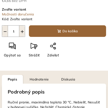
€4,66 bez DPH
Jednotková
Zvoľte variant
cena:
Možnosti doručenia
Kód:
Zvoľte variant
−
+
Do košíka
Opýtať sa
Strážiť
Zdieľať
Popis
Hodnotenie
Diskusia
Podrobný popis
Ručné pranie, maximálna teplota 30 °C, Nebieliť, Nesušiť
v bubnovej sušičke, Nežehliť, Chemické čistenie