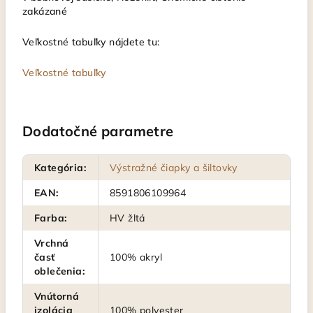
zakázané
Veľkostné tabuľky nájdete tu:
Veľkostné tabuľky
Dodatočné parametre
Kategória
:
Výstražné čiapky a šiltovky
EAN
:
8591806109964
Farba
:
HV žltá
Vrchná
časť
100% akryl
oblečenia
:
Vnútorná
izolácia
100% polyester