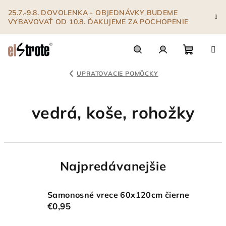
Prejsť
25.7.-9.8. DOVOLENKA - OBJEDNÁVKY BUDEME
na
VYBAVOVAŤ OD 10.8. ĎAKUJEME ZA POCHOPENIE
obsah
Nákupn
Hľadať
Prihlásenie
UPRATOVACIE POMÔCKY
košík
vedrá, koše, rohožky
Najpredávanejšie
Samonosné vrece 60x120cm čierne
€0,95