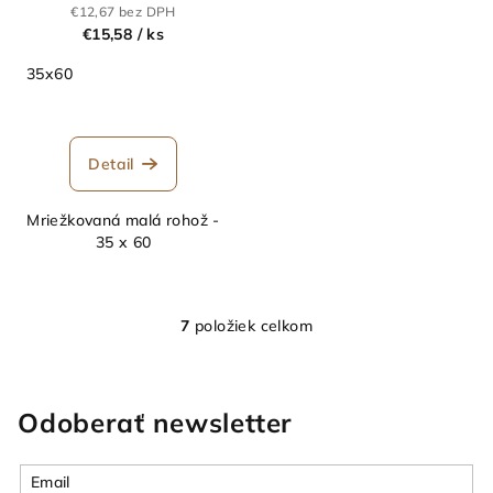
€12,67 bez DPH
€15,58
/ ks
35x60
Detail
Mriežkovaná malá rohož -
35 x 60
7
položiek celkom
O
v
l
á
Odoberať newsletter
d
a
Email
c