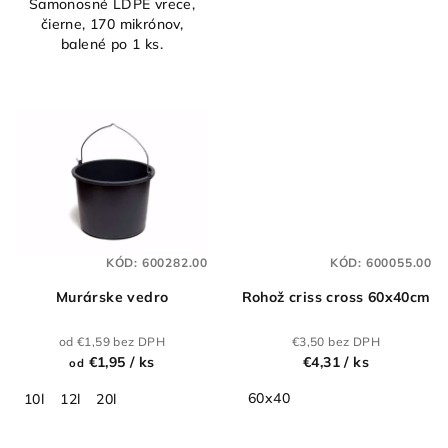
Samonosné LDPE vrece,
čierne, 170 mikrónov,
balené po 1 ks.
KÓD:
600282.00
KÓD:
600055.00
Murárske vedro
Rohož criss cross 60x40cm
od €1,59 bez DPH
€3,50 bez DPH
€1,95
/ ks
€4,31
/ ks
od
60x40
10l
12l
20l