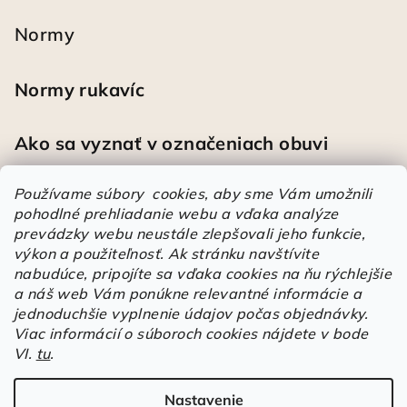
Normy
Normy rukavíc
Ako sa vyznať v označeniach obuvi
Používame súbory cookies, aby sme Vám umožnili
pohodlné prehliadanie webu a vďaka analýze
Heureka
prevádzky webu neustále zlepšovali jeho funkcie,
výkon a použiteľnosť.
Ak stránku navštívite
nabudúce, pripojíte sa vďaka cookies na ňu rýchlejšie
Športové pracovné poltopánky PRESTIGE CLASSIC biele
a náš web Vám ponúkne relevantné informácie a
Mária
|
Hodnotenie produktu je 5 z 5 hviezdičiek.
jednoduchšie vyplnenie údajov počas objednávky.
Á
Viac informácií o súboroch cookies nájdete v bode
r
VI.
tu
.
Árukereső.hu
u
k
Nastavenie