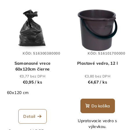
p
V
r
ý
o
p
d
i
u
s
k
p
t
KÓD:
516300380000
KÓD:
516101700000
r
o
Samonosné vrece
Plastové vedro, 12 l
o
v
60x120cm čierne
d
€0,77 bez DPH
€3,80 bez DPH
u
€0,95
/ ks
€4,67
/ ks
k
60x120 cm
t
o
Do košíka
v
Detail
Upratovacie vedro s
výlevkou.