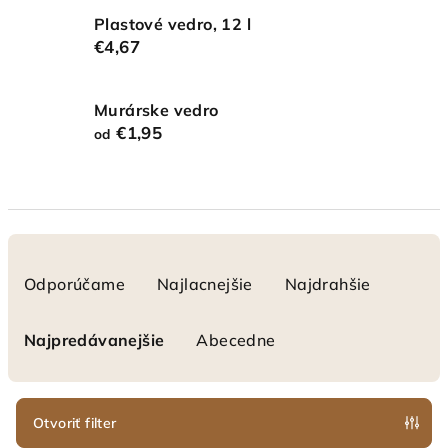
Plastové vedro, 12 l
€4,67
Murárske vedro
€1,95
od
R
a
Odporúčame
Najlacnejšie
Najdrahšie
d
e
Najpredávanejšie
Abecedne
n
i
e
Otvoriť filter