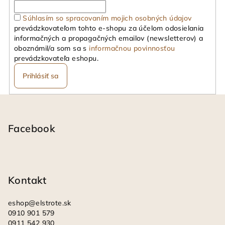
i
Súhlasím so spracovaním mojich osobných údajov
e
prevádzkovateľom tohto e-shopu za účelom odosielania
p
informačných a propagačných emailov (newsletterov) a
r
oboznámil/a som sa s
informačnou povinnosťou
v
prevádzkovateľa eshopu.
k
Prihlásiť sa
y
v
Z
ý
á
p
i
p
Facebook
s
ä
u
t
i
Kontakt
e
eshop
@
elstrote.sk
0910 901 579
0911 542 930