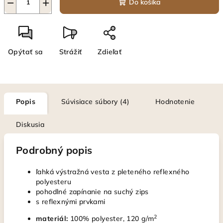
−
+
Do košíka
Opýtať sa
Strážiť
Zdieľať
Popis
Súvisiace súbory (4)
Hodnotenie
Diskusia
Podrobný popis
ľahká výstražná vesta z pleteného reflexného
polyesteru
pohodlné zapínanie na suchý zips
s reﬂexnými prvkami
2
materiál:
100% polyester, 120 g/m