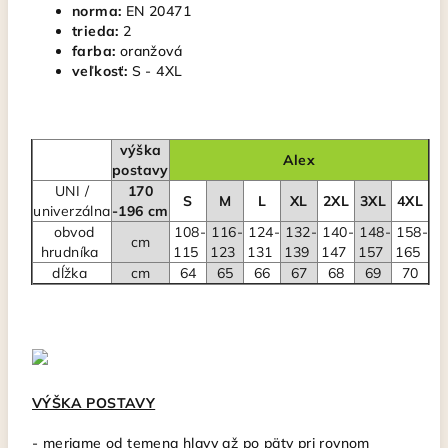
norma:
EN 20471
trieda:
2
farba:
oranžová
veľkosť:
S - 4XL
výška
Alex
postavy
UNI /
170
S
M
L
XL
2XL
3XL
4XL
univerzálna
-196 cm
obvod
108-
116-
124-
132-
140-
148-
158-
cm
hrudníka
115
123
131
139
147
157
165
dĺžka
cm
64
65
66
67
68
69
70
VÝŠKA POSTAVY
-
meriame od temena hlavy až po päty pri rovnom