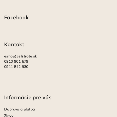
Z
á
p
Facebook
ä
t
i
Kontakt
e
eshop
@
elstrote.sk
0910 901 579
0911 542 930
Informácie pre vás
Doprava a platba
Zľavy