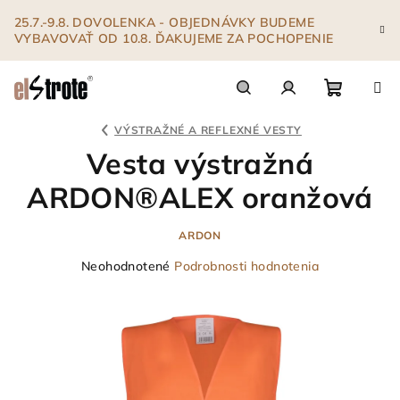
Prejsť
25.7.-9.8. DOVOLENKA - OBJEDNÁVKY BUDEME
na
VYBAVOVAŤ OD 10.8. ĎAKUJEME ZA POCHOPENIE
obsah
Nákupn
Hľadať
Prihlásenie
VÝSTRAŽNÉ A REFLEXNÉ VESTY
Vesta výstražná
košík
ARDON®ALEX oranžová
ARDON
Priemerné
Neohodnotené
Podrobnosti hodnotenia
hodnotenie
produktu
je
0,0
z
5
hviezdičiek.