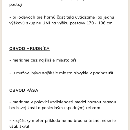
postoji
- pri odevoch pre hornú časť tela uvádzame iba jednu
výškovú skupinu
UNI
na výšku postavy 170 - 196 cm
OBVOD HRUDNÍKA
- meriame cez najširšie miesto pŕs
- u mužov býva najširšie miesto obvykle v podpazuší
OBVOD PÁSA
- meriame v polovici vzdialenosti medzi hornou hranou
bedrovej kosti a posledným (spodným) rebrom
- krajčírsky meter
prikladáme na brucho tesne, nesmie
však škrtiť