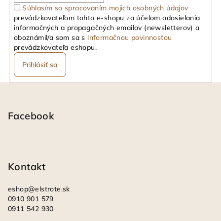
Súhlasím so spracovaním mojich osobných údajov
prevádzkovateľom tohto e-shopu za účelom odosielania
informačných a propagačných emailov (newsletterov) a
oboznámil/a som sa s
informačnou povinnosťou
prevádzkovateľa eshopu.
Prihlásiť sa
Z
á
p
Facebook
ä
t
i
Kontakt
e
eshop
@
elstrote.sk
0910 901 579
0911 542 930