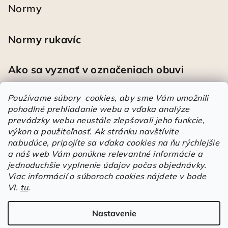
Normy
Normy rukavíc
Ako sa vyznať v označeniach obuvi
Používame súbory cookies, aby sme Vám umožnili
pohodlné prehliadanie webu a vďaka analýze
Heureka
prevádzky webu neustále zlepšovali jeho funkcie,
výkon a použiteľnosť.
Ak stránku navštívite
nabudúce, pripojíte sa vďaka cookies na ňu rýchlejšie
Športové pracovné poltopánky PRESTIGE CLASSIC biele
a náš web Vám ponúkne relevantné informácie a
Mária
|
Hodnotenie produktu je 5 z 5 hviezdičiek.
jednoduchšie vyplnenie údajov počas objednávky.
Á
Viac informácií o súboroch cookies nájdete v bode
VI.
tu
.
r
Árukereső.hu
u
k
Nastavenie
Copyright 2026
Elstrote®
. Všetky práva vyhradené.
Upraviť
e
nastavenie cookies