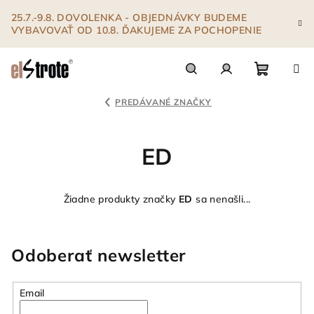
Prejsť
25.7.-9.8. DOVOLENKA - OBJEDNÁVKY BUDEME
na
VYBAVOVAŤ OD 10.8. ĎAKUJEME ZA POCHOPENIE
obsah
Nákupn
Hľadať
Prihlásenie
PREDÁVANÉ ZNAČKY
košík
ED
Žiadne produkty značky
ED
sa nenašli...
Odoberať newsletter
Email