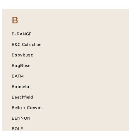
B
B-RANGE
B&C Collection
Babybugz
BagBase
BATM
Batmetall
Beechfield
Bella + Canvas
BENNON
BOLE