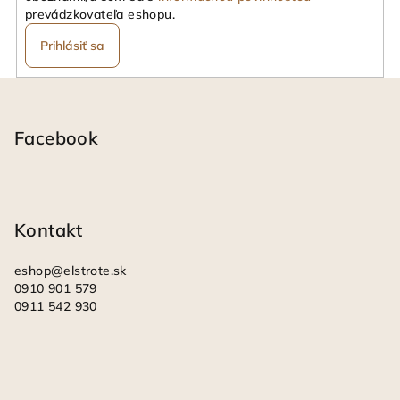
prevádzkovateľa eshopu.
Prihlásiť sa
Z
á
p
Facebook
ä
t
i
Kontakt
e
eshop
@
elstrote.sk
0910 901 579
0911 542 930