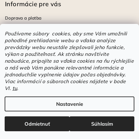
Informácie pre vás
Doprava a platba
Zľavy
Používame súbory cookies, aby sme Vám umožnili
Výmena a vrátenie tovaru
pohodlné prehliadanie webu a vďaka analýze
Reklamácie
prevádzky webu neustále zlepšovali jeho funkcie,
Veľkostné tabuľky
výkon a použiteľnosť.
Ak stránku navštívite
Obchodné podmienky
nabudúce, pripojíte sa vďaka cookies na ňu rýchlejšie
Podmienky ochrany osobných údajov
a náš web Vám ponúkne relevantné informácie a
Kontakty
jednoduchšie vyplnenie údajov počas objednávky.
Napíšte nám
Viac informácií o súboroch cookies nájdete v bode
VI.
tu
.
Informačná povinnosť
Slovník pojmov
Hodnotenie obchodu
Nastavenie
Odmietnuť
Súhlasím
Blog