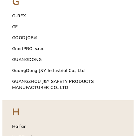
G
G-REX
GF
GOODJOB®
GoodPRO, s.r.o.
GUANGDONG
GuangDong J&Y Industrial Co., Ltd
GUANGZHOU J&Y SAFETY PRODUCTS
MANUFACTURER CO., LTD
H
Halfar