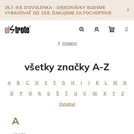
Prejsť
25.7.-9.8. DOVOLENKA - OBJEDNÁVKY BUDEME
na
VYBAVOVAŤ OD 10.8. ĎAKUJEME ZA POCHOPENIE
obsah
Nákupn
Hľadať
Prihlásenie
DOMOV
košík
všetky značky A-Z
A
B
C
D
E
F
G
H
I
J
K
L
M
N
O
P
Q
R
S
Š
T
U
V
W
X
Y
Z
Ostatné
A