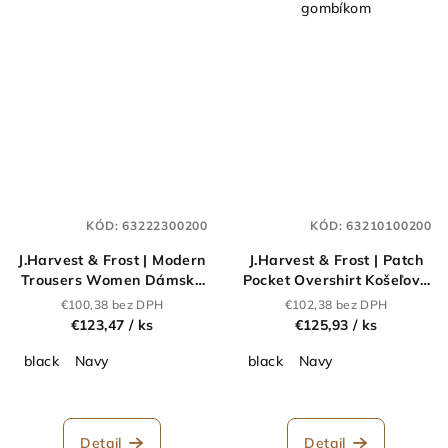
gombíkom
KÓD:
63222300200
KÓD:
63210100200
J.Harvest & Frost | Modern
J.Harvest & Frost | Patch
Trousers Women Dámske
Pocket Overshirt Košeľová
nohavice_63.2223
bunda_63.2101
€100,38 bez DPH
€102,38 bez DPH
€123,47
/ ks
€125,93
/ ks
black
Navy
black
Navy
Detail
Detail