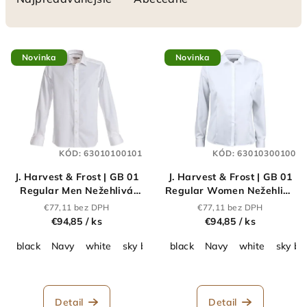
n
i
V
e
Novinka
Novinka
ý
p
p
r
i
o
s
d
p
u
KÓD:
63010100101
KÓD:
63010300100
r
k
J. Harvest & Frost | GB 01
J. Harvest & Frost | GB 01
o
t
Regular Men Nežehlivá
Regular Women Nežehlivá
d
košeľa s dlhým
blúzka s dlhým
o
€77,11 bez DPH
€77,11 bez DPH
u
rukávom_63.0101
rukávom_63.0103
€94,85
/ ks
€94,85
/ ks
v
k
black
Navy
white
sky blue
black
grey
Mid Blue
Navy
white
sky bl
t
o
v
Detail
Detail