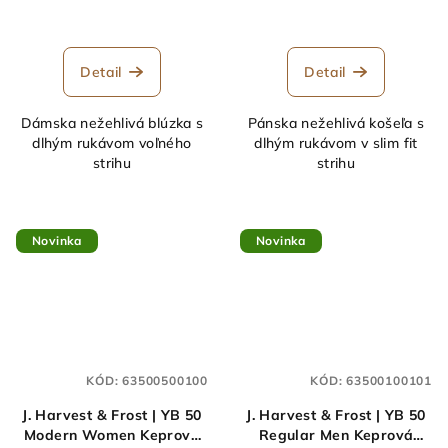
Detail
Detail
Dámska nežehlivá blúzka s
Pánska nežehlivá košeľa s
dlhým rukávom voľného
dlhým rukávom v slim fit
strihu
strihu
Novinka
Novinka
KÓD:
63500500100
KÓD:
63500100101
J. Harvest & Frost | YB 50
J. Harvest & Frost | YB 50
Modern Women Keprová
Regular Men Keprová