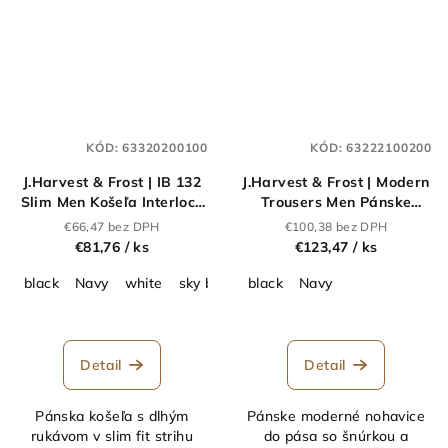
KÓD:
63320200100
KÓD:
63222100200
J.Harvest & Frost | IB 132
J.Harvest & Frost | Modern
Slim Men Košeľa Interlock
Trousers Men Pánske
s dlhým rukávom_63.3202
nohavice_63.2221
€66,47 bez DPH
€100,38 bez DPH
€81,76
/ ks
€123,47
/ ks
black
Navy
white
sky blue
black
Navy
Detail
Detail
Pánska košeľa s dlhým
Pánske moderné nohavice
rukávom v slim fit strihu
do pása so šnúrkou a