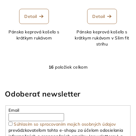
Detail
Detail
Pánska keprová košeľa s
Pánska keprová košeľa s
krátkym rukávom
krátkym rukávom v Slim fit
strihu
16
položiek celkom
O
v
l
á
Odoberať newsletter
d
a
Email
c
i
Súhlasím so spracovaním mojich osobných údajov
e
prevádzkovateľom tohto e-shopu za účelom odosielania
p