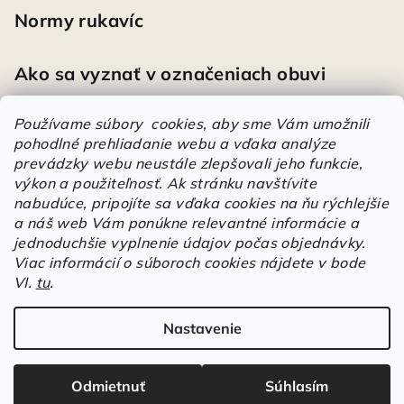
Normy rukavíc
Ako sa vyznať v označeniach obuvi
Používame súbory cookies, aby sme Vám umožnili
pohodlné prehliadanie webu a vďaka analýze
Heureka
prevádzky webu neustále zlepšovali jeho funkcie,
výkon a použiteľnosť.
Ak stránku navštívite
nabudúce, pripojíte sa vďaka cookies na ňu rýchlejšie
Športové pracovné poltopánky PRESTIGE CLASSIC biele
a náš web Vám ponúkne relevantné informácie a
Mária
|
Hodnotenie produktu je 5 z 5 hviezdičiek.
jednoduchšie vyplnenie údajov počas objednávky.
Á
Viac informácií o súboroch cookies nájdete v bode
r
VI.
tu
.
Árukereső.hu
u
k
Nastavenie
Copyright 2026
Elstrote®
. Všetky práva vyhradené.
Upraviť
e
nastavenie cookies
r
e
Odmietnuť
Súhlasím
Vytvoril Shoptet