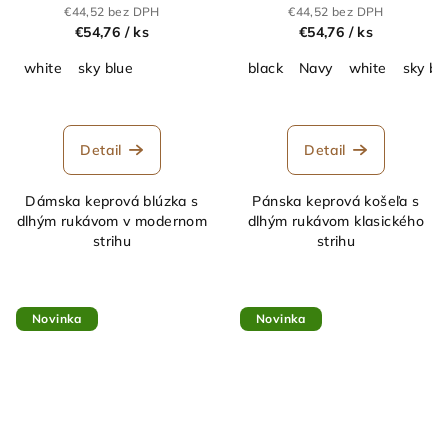
blúzka s dlhým
košeľa s dlhým
€44,52 bez DPH
€44,52 bez DPH
rukávom_63.5005
rukávom_63.5001
€54,76
/ ks
€54,76
/ ks
white
sky blue
black
Navy
white
sky bl
Detail
Detail
Dámska keprová blúzka s
Pánska keprová košeľa s
dlhým rukávom v modernom
dlhým rukávom klasického
strihu
strihu
Novinka
Novinka