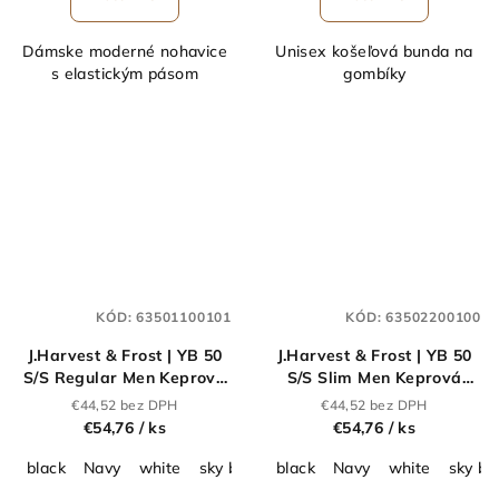
Dámske moderné nohavice
Unisex košeľová bunda na
s elastickým pásom
gombíky
KÓD:
63501100101
KÓD:
63502200100
J.Harvest & Frost | YB 50
J.Harvest & Frost | YB 50
S/S Regular Men Keprová
S/S Slim Men Keprová
košeľa s krátkym
košeľa s krátkym
€44,52 bez DPH
€44,52 bez DPH
rukávom_63.5011
rukávom_63.5022
€54,76
/ ks
€54,76
/ ks
black
Navy
white
sky blue
black
grey
Navy
white
sky bl