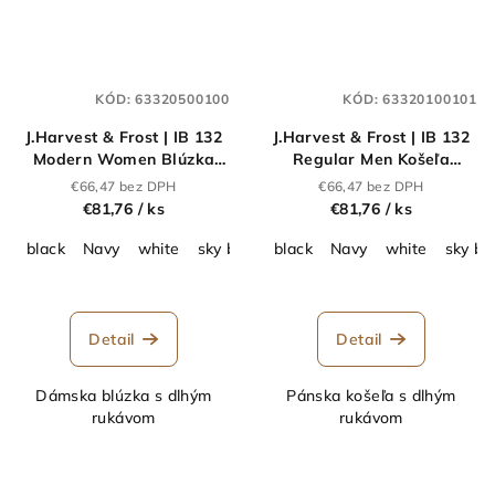
KÓD:
63320500100
KÓD:
63320100101
J.Harvest & Frost | IB 132
J.Harvest & Frost | IB 132
Modern Women Blúzka
Regular Men Košeľa
Interlock s dlhým
Interlock s dlhým
€66,47 bez DPH
€66,47 bez DPH
rukávom_63.3205
rukávom_63.3201
€81,76
/ ks
€81,76
/ ks
black
Navy
white
sky blue
black
Navy
white
sky bl
Detail
Detail
Dámska blúzka s dlhým
Pánska košeľa s dlhým
rukávom
rukávom