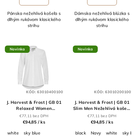
Pánska nežehlivá košeľa s
Dámska nežehlivá blúzka s
dlhým rukávom klasického
dlhým rukávom klasického
strihu
strihu
Novinka
Novinka
KÓD:
63010400100
KÓD:
63010200100
J. Harvest & Frost | GB 01
J. Harvest & Frost | GB 01
Relaxed Women
Slim Men Nežehlivá košeľa
Nežehlivá blúzka s dlhým
s dlhým rukávom_63.0102
€77,11 bez DPH
€77,11 bez DPH
rukávom_63.0104
€94,85
/ ks
€94,85
/ ks
white
sky blue
black
Navy
white
sky bl