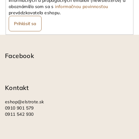
informačných a propagačných emailov (newsletterov) a
r
oboznámil/a som sa s
informačnou povinnosťou
v
prevádzkovateľa eshopu.
k
Prihlásiť sa
y
v
Z
ý
á
p
i
p
Facebook
s
ä
u
t
i
Kontakt
e
eshop
@
elstrote.sk
0910 901 579
0911 542 930