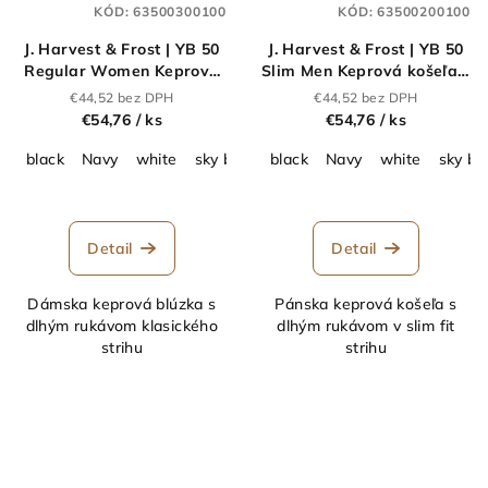
KÓD:
63500300100
KÓD:
63500200100
J. Harvest & Frost | YB 50
J. Harvest & Frost | YB 50
Regular Women Keprová
Slim Men Keprová košeľa s
blúzka s dlhým
dlhým rukávom_63.5002
€44,52 bez DPH
€44,52 bez DPH
rukávom_63.5003
€54,76
/ ks
€54,76
/ ks
black
Navy
white
sky blue
black
grey
navy stripe
Navy
white
sky blue 
sky bl
Detail
Detail
Dámska keprová blúzka s
Pánska keprová košeľa s
dlhým rukávom klasického
dlhým rukávom v slim fit
strihu
strihu