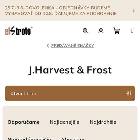
Prejsť
25.7.-9.8. DOVOLENKA - OBJEDNÁVKY BUDEME
na
VYBAVOVAŤ OD 10.8. ĎAKUJEME ZA POCHOPENIE
obsah
Nákupn
Hľadať
Prihlásenie
PREDÁVANÉ ZNAČKY
košík
J.Harvest & Frost
Otvoriť filter
R
a
Odporúčame
Najlacnejšie
Najdrahšie
d
e
Najpredávanejšie
Abecedne