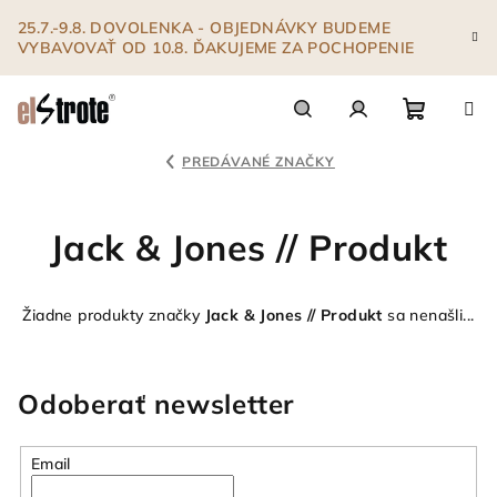
Prejsť
25.7.-9.8. DOVOLENKA - OBJEDNÁVKY BUDEME
na
VYBAVOVAŤ OD 10.8. ĎAKUJEME ZA POCHOPENIE
obsah
Nákupn
Hľadať
Prihlásenie
PREDÁVANÉ ZNAČKY
košík
Jack & Jones // Produkt
Žiadne produkty značky
Jack & Jones // Produkt
sa nenašli...
Odoberať newsletter
Email