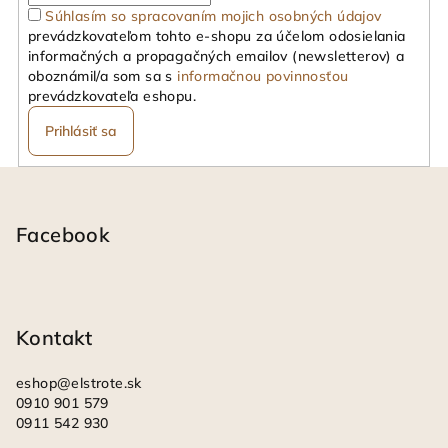
Súhlasím so spracovaním mojich osobných údajov
prevádzkovateľom tohto e-shopu za účelom odosielania
informačných a propagačných emailov (newsletterov) a
oboznámil/a som sa s
informačnou povinnosťou
prevádzkovateľa eshopu.
Prihlásiť sa
Z
á
p
Facebook
ä
t
i
Kontakt
e
eshop
@
elstrote.sk
0910 901 579
0911 542 930