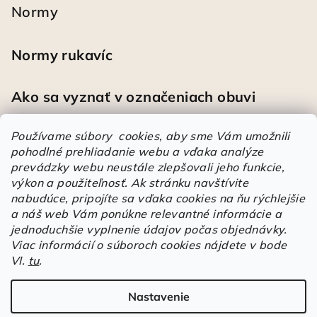
Normy
Normy rukavíc
Ako sa vyznať v označeniach obuvi
Používame súbory cookies, aby sme Vám umožnili
pohodlné prehliadanie webu a vďaka analýze
Heureka
prevádzky webu neustále zlepšovali jeho funkcie,
výkon a použiteľnosť.
Ak stránku navštívite
nabudúce, pripojíte sa vďaka cookies na ňu rýchlejšie
Športové pracovné poltopánky PRESTIGE CLASSIC biele
a náš web Vám ponúkne relevantné informácie a
Mária
|
Hodnotenie produktu je 5 z 5 hviezdičiek.
jednoduchšie vyplnenie údajov počas objednávky.
Á
Viac informácií o súboroch cookies nájdete v bode
VI.
tu
.
r
Árukereső.hu
u
k
Nastavenie
Copyright 2026
Elstrote®
. Všetky práva vyhradené.
Upraviť
e
nastavenie cookies