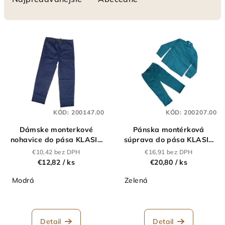
n
i
V
e
ý
p
p
r
i
o
s
d
p
u
KÓD:
200147.00
KÓD:
200207.00
r
k
Dámske monterkové
Pánska montérková
o
t
nohavice do pása KLASIK
súprava do pása KLASIK
d
modré
zelená
o
€10,42 bez DPH
€16,91 bez DPH
u
€12,82
/ ks
€20,80
/ ks
v
k
Modrá
Zelená
t
o
v
Detail
Detail