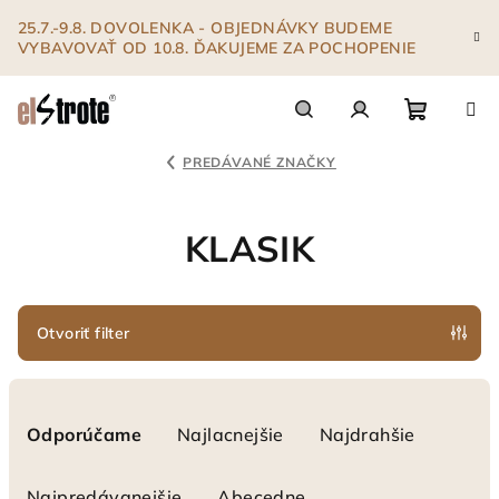
Prejsť
25.7.-9.8. DOVOLENKA - OBJEDNÁVKY BUDEME
na
VYBAVOVAŤ OD 10.8. ĎAKUJEME ZA POCHOPENIE
obsah
Nákupn
Hľadať
Prihlásenie
PREDÁVANÉ ZNAČKY
košík
KLASIK
Otvoriť filter
R
a
Odporúčame
Najlacnejšie
Najdrahšie
d
e
Najpredávanejšie
Abecedne