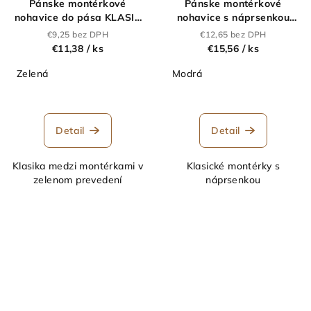
Pánske montérkové
Pánske montérkové
nohavice do pása KLASIK
nohavice s náprsenkou
zelené
KLASIK modré
€9,25 bez DPH
€12,65 bez DPH
€11,38
/ ks
€15,56
/ ks
Zelená
Modrá
Detail
Detail
Klasika medzi montérkami v
Klasické montérky s
zelenom prevedení
náprsenkou