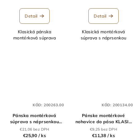
Detail
Detail
Klasická pánska
Klasická montérková
montérková súprava
súprava s náprsenkou
KÓD:
200263.00
KÓD:
200134.00
Pánska montérková
Pánske montérkové
súprava s náprsenkou
nohavice do pása KLASIK
KLASIK zelená
modré
€21,06 bez DPH
€9,25 bez DPH
€25,90
/ ks
€11,38
/ ks