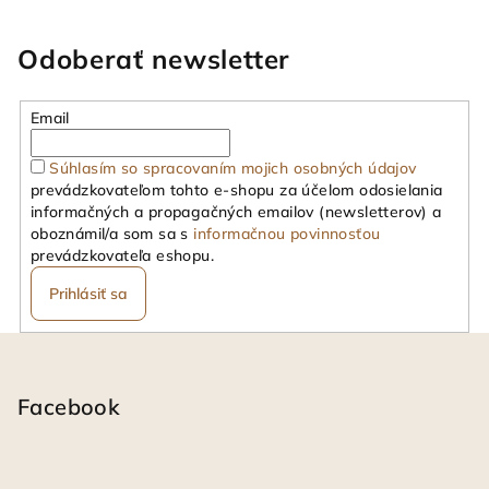
l
á
Odoberať newsletter
d
a
Email
c
i
Súhlasím so spracovaním mojich osobných údajov
e
prevádzkovateľom tohto e-shopu za účelom odosielania
p
informačných a propagačných emailov (newsletterov) a
r
oboznámil/a som sa s
informačnou povinnosťou
v
prevádzkovateľa eshopu.
k
Prihlásiť sa
y
v
Z
ý
á
p
i
p
Facebook
s
ä
u
t