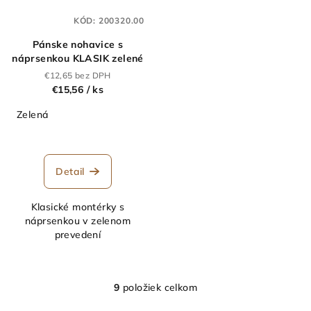
KÓD:
200320.00
Pánske nohavice s
náprsenkou KLASIK zelené
€12,65 bez DPH
€15,56
/ ks
Zelená
Detail
Klasické montérky s
náprsenkou v zelenom
prevedení
9
položiek celkom
O
v