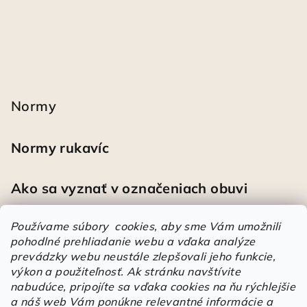
Normy
Normy rukavíc
Ako sa vyznať v označeniach obuvi
Používame súbory cookies, aby sme Vám umožnili
pohodlné prehliadanie webu a vďaka analýze
Heureka
prevádzky webu neustále zlepšovali jeho funkcie,
výkon a použiteľnosť.
Ak stránku navštívite
nabudúce, pripojíte sa vďaka cookies na ňu rýchlejšie
Športové pracovné poltopánky PRESTIGE CLASSIC biele
a náš web Vám ponúkne relevantné informácie a
Mária
|