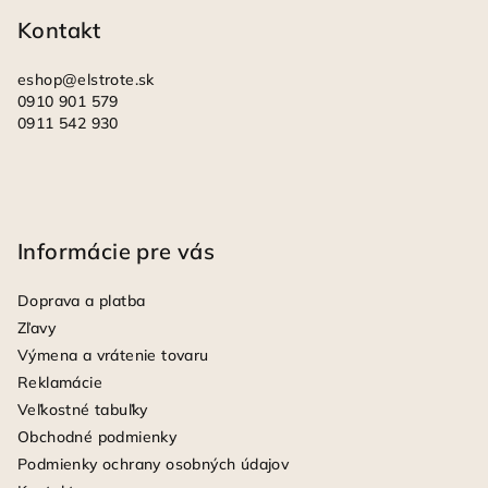
i
Kontakt
e
eshop
@
elstrote.sk
0910 901 579
0911 542 930
Informácie pre vás
Doprava a platba
Zľavy
Výmena a vrátenie tovaru
Reklamácie
Veľkostné tabuľky
Obchodné podmienky
Podmienky ochrany osobných údajov