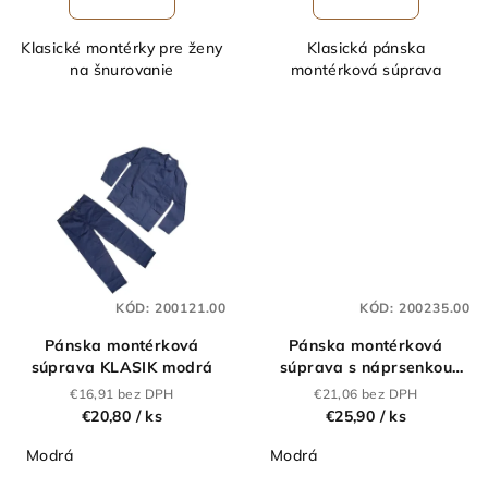
Klasické montérky pre ženy
Klasická pánska
na šnurovanie
montérková súprava
KÓD:
200121.00
KÓD:
200235.00
Pánska montérková
Pánska montérková
súprava KLASIK modrá
súprava s náprsenkou
KLASIK modrá
€16,91 bez DPH
€21,06 bez DPH
€20,80
/ ks
€25,90
/ ks
Modrá
Modrá