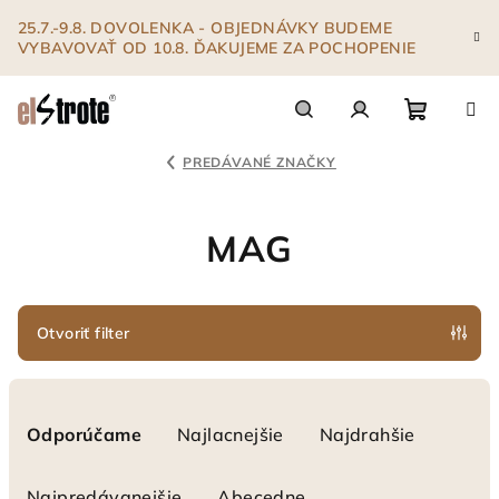
Prejsť
25.7.-9.8. DOVOLENKA - OBJEDNÁVKY BUDEME
na
VYBAVOVAŤ OD 10.8. ĎAKUJEME ZA POCHOPENIE
obsah
Nákupn
Hľadať
Prihlásenie
PREDÁVANÉ ZNAČKY
košík
MAG
Otvoriť filter
R
a
Odporúčame
Najlacnejšie
Najdrahšie
d
e
Najpredávanejšie
Abecedne