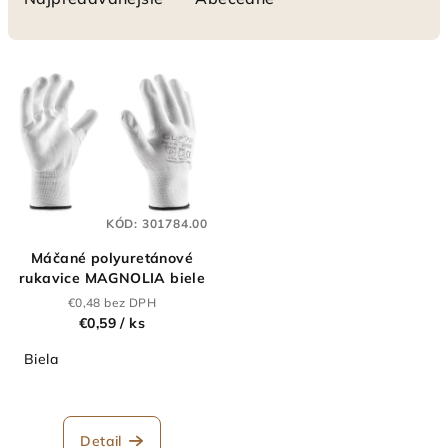
n
i
V
e
ý
p
p
r
i
o
s
d
p
u
KÓD:
301784.00
r
k
Máčané polyuretánové
o
t
rukavice MAGNOLIA biele
d
o
€0,48 bez DPH
u
€0,59
/ ks
v
k
Biela
t
o
v
Detail