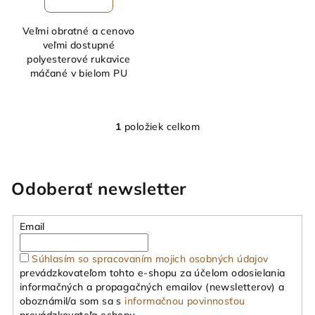
Veľmi obratné a cenovo
veľmi dostupné
polyesterové rukavice
máčané v bielom PU
1
položiek celkom
O
v
l
á
Odoberať newsletter
d
a
Email
c
i
Súhlasím so spracovaním mojich osobných údajov
e
prevádzkovateľom tohto e-shopu za účelom odosielania
p
informačných a propagačných emailov (newsletterov) a
r
oboznámil/a som sa s
informačnou povinnosťou
v