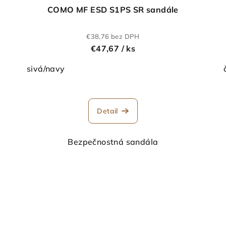
COMO MF ESD S1PS SR sandále
€38,76 bez DPH
€47,67
/ ks
sivá/navy
Detail
Bezpečnostná sandála