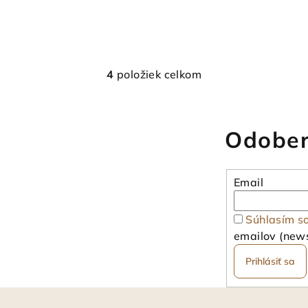
4
položiek celkom
O
v
l
Odober
á
d
a
Email
c
i
Súhlasím s
e
emailov (news
p
Prihlásiť sa
r
v