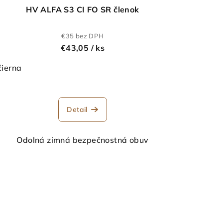
HV ALFA S3 CI FO SR členok
€35 bez DPH
€43,05
/ ks
čierna
Detail
Odolná zimná bezpečnostná obuv