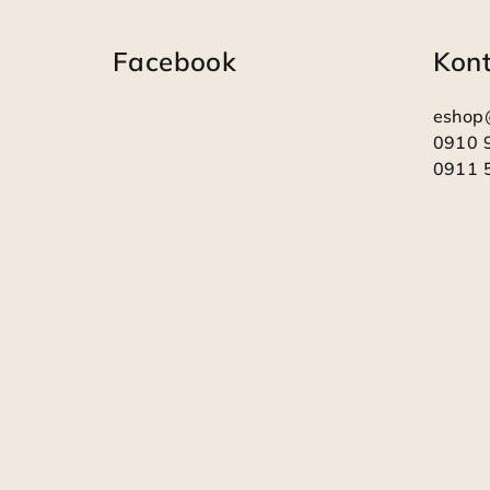
á
Facebook
Kon
p
ä
eshop
t
0910 
0911 
i
e