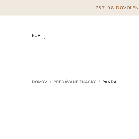
Prejsť
25.7.-9.8. DOVOL
na
obsah
EUR
DOMOV
/
PREDÁVANÉ ZNAČKY
/
PANDA