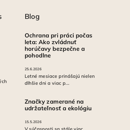
s
Blog
Ochrana pri práci počas
leta: Ako zvládnuť
horúčavy bezpečne a
pohodlne
25.6.2026
Letné mesiace prinášajú nielen
ých
dlhšie dni a viac p...
Značky zamerané na
udržateľnosť a ekológiu
15.5.2026
V súčasnosti sa stále viac