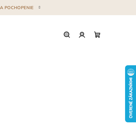
 ZA POCHOPENIE
Hľadať
Prihlásenie
Nákupný
košík