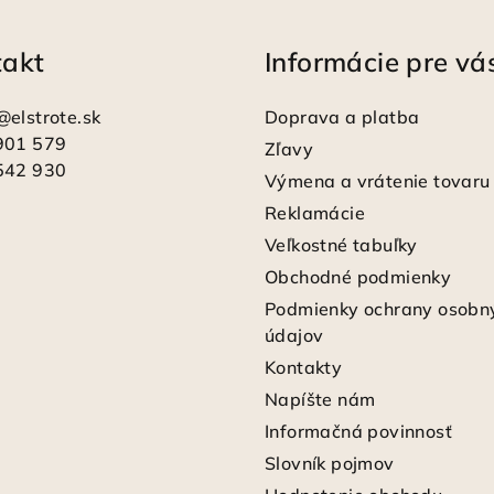
k
y
takt
Informácie pre vá
v
ý
@
elstrote.sk
Doprava a platba
p
901 579
Zľavy
i
542 930
Výmena a vrátenie tovaru
s
Reklamácie
u
Veľkostné tabuľky
Obchodné podmienky
Podmienky ochrany osobn
údajov
Kontakty
Napíšte nám
Informačná povinnosť
Slovník pojmov