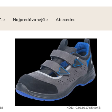
šie
Najpredávanejšie
Abecedne
48
KÓD:
0203017654048