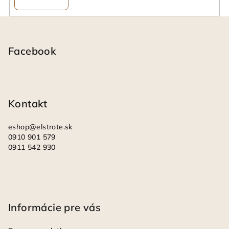
y
v
Z
ý
á
p
i
p
Facebook
s
ä
u
t
i
Kontakt
e
eshop
@
elstrote.sk
0910 901 579
0911 542 930
Informácie pre vás