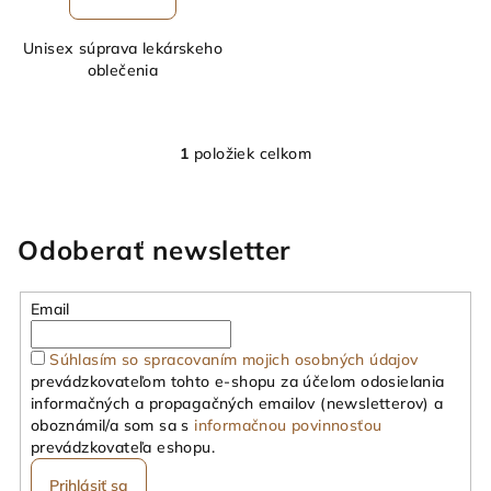
Unisex súprava lekárskeho
oblečenia
1
položiek celkom
O
v
l
á
Odoberať newsletter
d
a
Email
c
i
Súhlasím so spracovaním mojich osobných údajov
e
prevádzkovateľom tohto e-shopu za účelom odosielania
p
informačných a propagačných emailov (newsletterov) a
r
oboznámil/a som sa s
informačnou povinnosťou
v
prevádzkovateľa eshopu.
k
Prihlásiť sa