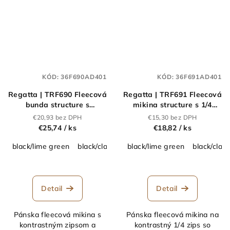
KÓD:
36F690AD401
KÓD:
36F691AD401
Regatta | TRF690 Fleecová
Regatta | TRF691 Fleecová
bunda structure s
mikina structure s 1/4
kapucňou
zipsom
€20,93 bez DPH
€15,30 bez DPH
"Navigate"_36.F690
"Navigate"_36.F691
€25,74
/ ks
€18,82
/ ks
black/lime green
black/classic red
black/lime green
navy/french blue
black/class
navy/s
Detail
Detail
Pánska fleecová mikina s
Pánska fleecová mikina na
kontrastným zipsom a
kontrastný 1/4 zips so