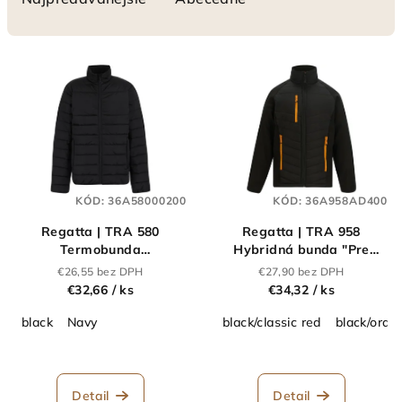
n
i
V
e
ý
p
p
r
i
o
s
d
p
u
KÓD:
36A58000200
KÓD:
36A958AD400
r
k
Regatta | TRA 580
Regatta | TRA 958
o
t
Termobunda
Hybridná bunda "Pre
d
"Essential"_36.A580
Universal"_36.A958
o
€26,55 bez DPH
€27,90 bez DPH
u
€32,66
/ ks
€34,32
/ ks
v
k
black
Navy
black/classic red
black/oran
t
o
v
Detail
Detail