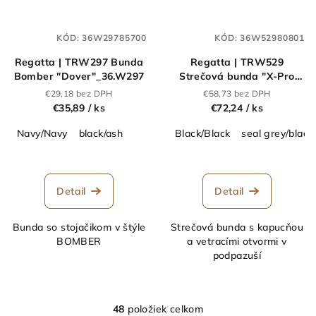
KÓD:
36W29785700
KÓD:
36W52980801
Regatta | TRW297 Bunda
Regatta | TRW529
Bomber "Dover"_36.W297
Strečová bunda "X-Pro
Beacon"_36.W529
€29,18 bez DPH
€58,73 bez DPH
€35,89
/ ks
€72,24
/ ks
Navy/Navy
black/ash
Black/Black
seal grey/black
Detail
Detail
Bunda so stojačikom v štýle
Strečová bunda s kapucňou
BOMBER
a vetracími otvormi v
podpazuší
48
položiek celkom
O