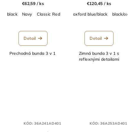
€62,59
/ ks
€120,45
/ ks
black
Navy
Classic Red
seal grey
oxford blue/black
black/oxf
Detail
Detail
Prechodná bunda 3 v 1
Zimná bunda 3 v 1 s
reflexnými detailami
KÓD:
36A241AD401
KÓD:
36A253AD401