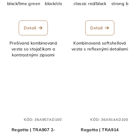
black/lime green
black/classic red
classic red/black
navy/french blue
strong blu
navy/s
Detail
Detail
Prešívaná kombinovaná
Kombinovaná softshellová
vesta so stojačikom a
vesta s reflexnými detailami
kontrastnými zipsami
KÓD:
36A907AD100
KÓD:
36A914AD100
Regatta | TRA907 2-
Regatta | TRA914