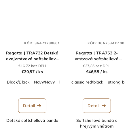
KÓD:
36A73280861
KÓD:
36A753AD100
Regatta | TRA732 Detská
Regatta | TRA753 2-
dvojvrstvová softshellová
vrstvová softshellová
bunda "Ablaze"_36.A732
bunda "E-volve"_36.A753
€16,72 bez DPH
€37,85 bez DPH
€20,57
/ ks
€46,55
/ ks
Black/Black
Navy/Navy
black/classic red
classic red/black
classic red/black
strong blu
Detail
Detail
Detská softshellová bunda
Softshellová bunda s
hrejivým vnútrom