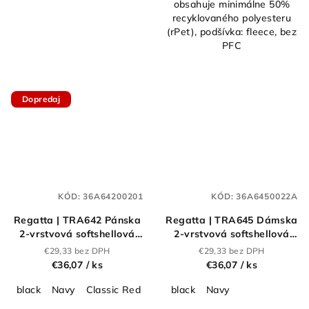
obsahuje minimálne 50%
recyklovaného polyesteru
(rPet), podšívka: fleece, bez
PFC
Dopredaj
KÓD:
36A64200201
KÓD:
36A6450022A
Regatta | TRA642 Pánska
Regatta | TRA645 Dámska
2-vrstvová softshellová
2-vrstvová softshellová
bunda "Uproar"_36.A642
bunda "Uproar"_36.A645
€29,33 bez DPH
€29,33 bez DPH
€36,07
/ ks
€36,07
/ ks
black
Navy
Classic Red
new royal
black
Navy