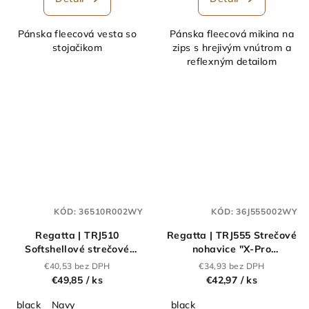
Pánska fleecová vesta so
Pánska fleecová mikina na
stojačikom
zips s hrejivým vnútrom a
reflexným detailom
KÓD:
36510R002WY
KÓD:
36J555002WY
Regatta | TRJ510
Regatta | TRJ555 Strečové
Softshellové strečové
nohavice "X-Pro
nohavice "Prolite"_36.510R
Beacon"_36.J555
€40,53 bez DPH
€34,93 bez DPH
€49,85
/ ks
€42,97
/ ks
black
Navy
black