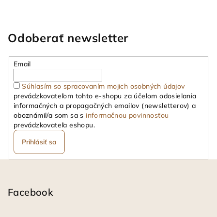
v
l
á
Odoberať newsletter
d
a
Email
c
i
Súhlasím so spracovaním mojich osobných údajov
e
prevádzkovateľom tohto e-shopu za účelom odosielania
p
informačných a propagačných emailov (newsletterov) a
r
oboznámil/a som sa s
informačnou povinnosťou
v
prevádzkovateľa eshopu.
k
Prihlásiť sa
y
v
Z
ý
á
p
i
p
Facebook
s
ä
u