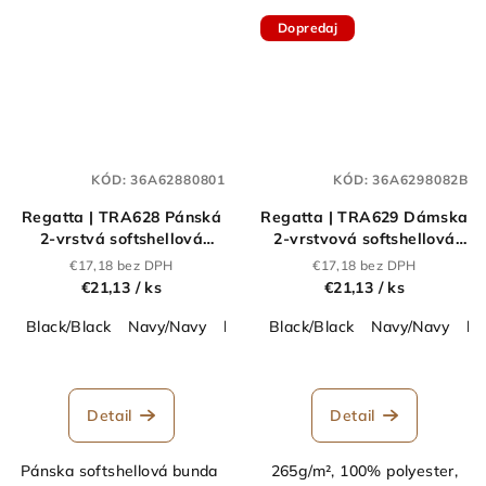
Dopredaj
KÓD:
36A62880801
KÓD:
36A6298082B
Regatta | TRA628 Pánská
Regatta | TRA629 Dámska
2-vrstvá softshellová
2-vrstvová softshellová
bunda "Ablaze"_36.A628
bunda "Ablaze"_36.A629
€17,18 bez DPH
€17,18 bez DPH
€21,13
/ ks
€21,13
/ ks
Black/Black
Navy/Navy
black/classic red
Black/Black
navy/french blue
Navy/Navy
bl
Detail
Detail
Pánska softshellová bunda
265g/m², 100% polyester,