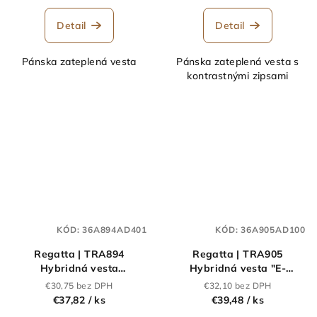
Detail
Detail
Pánska zateplená vesta
Pánska zateplená vesta s
kontrastnými zipsami
KÓD:
36A894AD401
KÓD:
36A905AD100
Regatta | TRA894
Regatta | TRA905
Hybridná vesta
Hybridná vesta "E-
"Navigate"_36.A894
volve"_36.A905
€30,75 bez DPH
€32,10 bez DPH
€37,82
/ ks
€39,48
/ ks