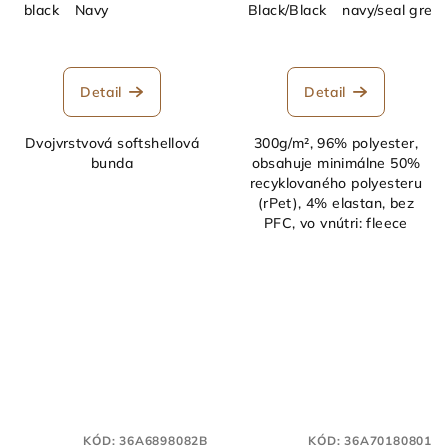
black
Navy
Black/Black
navy/seal grey
Detail
Detail
Dvojvrstvová softshellová
300g/m², 96% polyester,
bunda
obsahuje minimálne 50%
recyklovaného polyesteru
(rPet), 4% elastan, bez
PFC, vo vnútri: fleece
KÓD:
36A6898082B
KÓD:
36A70180801