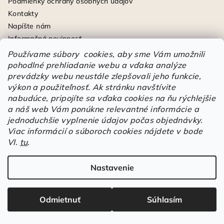
Podmienky ochrany osobných údajov
Kontakty
Napíšte nám
Informačná povinnosť
Slovník pojmov
Používame súbory cookies, aby sme Vám umožnili
Hodnotenie obchodu
pohodlné prehliadanie webu a vďaka analýze
prevádzky webu neustále zlepšovali jeho funkcie,
výkon a použiteľnosť.
Ak stránku navštívite
nabudúce, pripojíte sa vďaka cookies na ňu rýchlejšie
Blog
a náš web Vám ponúkne relevantné informácie a
jednoduchšie vyplnenie údajov počas objednávky.
Viac informácií o súboroch cookies nájdete v bode
Ochrana pri práci počas leta: Ako
VI.
tu
.
zvládnuť horúčavy bezpečne a pohodlne
Nastavenie
25.6.2026
Letné mesiace prinášajú nielen dlhšie dni a viac p...
Odmietnuť
Súhlasím
Značky zamerané na udržateľnosť a
ekológiu