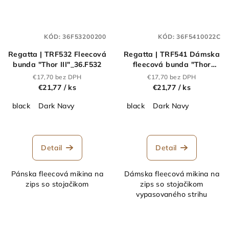
KÓD:
36F53200200
KÓD:
36F5410022C
Regatta | TRF532 Fleecová
Regatta | TRF541 Dámska
bunda "Thor III"_36.F532
fleecová bunda "Thor
III"_36.F541
€17,70 bez DPH
€17,70 bez DPH
€21,77
/ ks
€21,77
/ ks
black
Dark Navy
black
Dark Navy
Detail
Detail
Pánska fleecová mikina na
Dámska fleecová mikina na
zips so stojačikom
zips so stojačikom
vypasovaného strihu