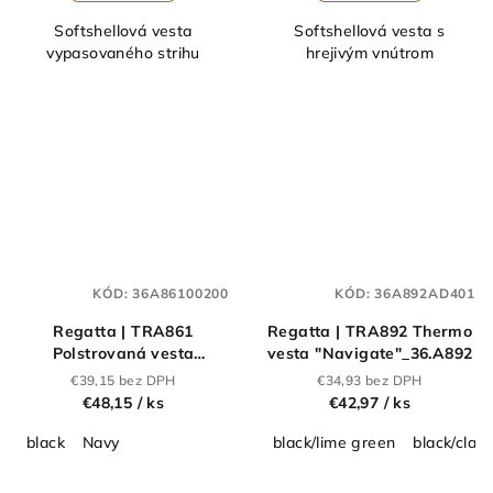
Softshellová vesta
Softshellová vesta s
vypasovaného strihu
hrejivým vnútrom
KÓD:
36A86100200
KÓD:
36A892AD401
Regatta | TRA861
Regatta | TRA892 Thermo
Polstrovaná vesta
vesta "Navigate"_36.A892
"Honestly Made"_36.A861
€39,15 bez DPH
€34,93 bez DPH
€48,15
/ ks
€42,97
/ ks
black
Navy
black/lime green
black/class