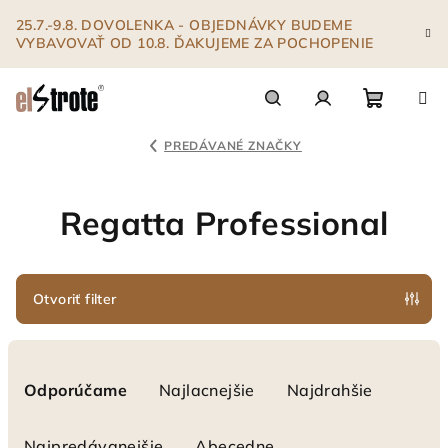
Prejsť
25.7.-9.8. DOVOLENKA - OBJEDNÁVKY BUDEME
na
VYBAVOVAŤ OD 10.8. ĎAKUJEME ZA POCHOPENIE
obsah
Nákupn
Hľadať
Prihlásenie
PREDÁVANÉ ZNAČKY
košík
Regatta Professional
Otvoriť filter
R
a
Odporúčame
Najlacnejšie
Najdrahšie
d
e
Najpredávanejšie
Abecedne