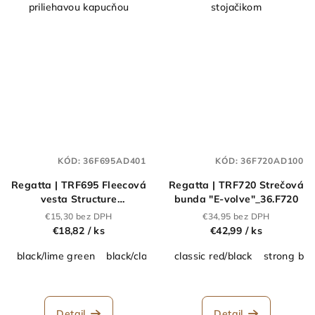
priliehavou kapucňou
stojačikom
KÓD:
36F695AD401
KÓD:
36F720AD100
Regatta | TRF695 Fleecová
Regatta | TRF720 Strečová
vesta Structure
bunda "E-volve"_36.F720
"Navigate"_36.F695
€15,30 bez DPH
€34,95 bez DPH
€18,82
/ ks
€42,99
/ ks
black/lime green
black/classic red
classic red/black
navy/french blue
strong blu
navy/s
Detail
Detail