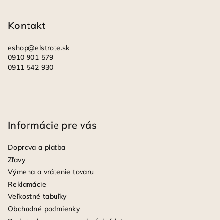
t
i
Kontakt
e
eshop
@
elstrote.sk
0910 901 579
0911 542 930
Informácie pre vás
Doprava a platba
Zľavy
Výmena a vrátenie tovaru
Reklamácie
Veľkostné tabuľky
Obchodné podmienky