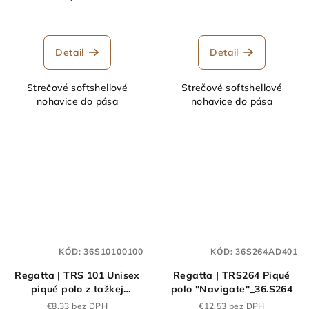
Detail
Detail
Strečové softshellové
Strečové softshellové
nohavice do pása
nohavice do pása
KÓD:
36S10100100
KÓD:
36S264AD401
Regatta | TRS 101 Unisex
Regatta | TRS264 Piqué
piqué polo z ťažkej
polo "Navigate"_36.S264
bavlny_36.S101
€8,33 bez DPH
€12,53 bez DPH