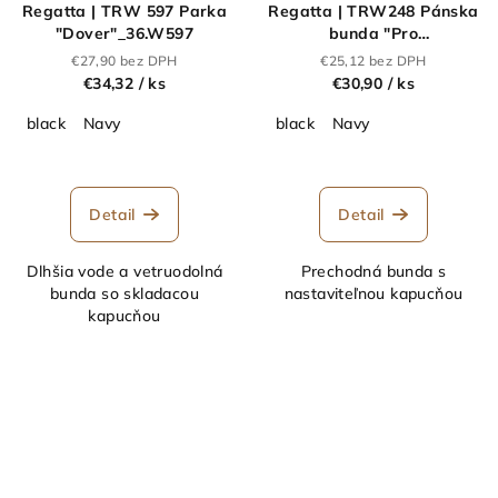
Regatta | TRW 597 Parka
Regatta | TRW248 Pánska
"Dover"_36.W597
bunda "Pro
Packaway"_36.W248
€27,90 bez DPH
€25,12 bez DPH
€34,32
/ ks
€30,90
/ ks
black
Navy
black
Navy
Detail
Detail
Dlhšia vode a vetruodolná
Prechodná bunda s
bunda so skladacou
nastaviteľnou kapucňou
kapucňou