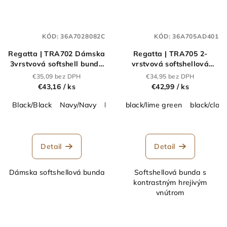
KÓD:
36A7028082C
KÓD:
36A705AD401
Regatta | TRA702 Dámska
Regatta | TRA705 2-
3vrstvová softshell bunda
vrstvová softshellová
s kapucňou
bunda
€35,09 bez DPH
€34,95 bez DPH
"Venturer"_36.A702
"Navigate"_36.A705
€43,16
/ ks
€42,99
/ ks
Black/Black
Navy/Navy
black/classic red
black/lime green
navy/french blue
black/class
Detail
Detail
Dámska softshellová bunda
Softshellová bunda s
kontrastným hrejivým
vnútrom