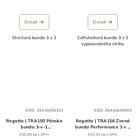
Detail
Detail
Strečová bunda 3 v 1
Softshellová bunda 3 v 1
vypasovaného strihu
KÓD:
36A15000201
KÓD:
36A156ZR001
Regatta | TRA150 Pánska
Regatta | TRA156 Zimná
bunda 3-v-1
bunda Performance 3 v 1
"Classic"_36.A150
"X-Pro Evader III"_36.A156
€50,89 bez DPH
€97,93 bez DPH