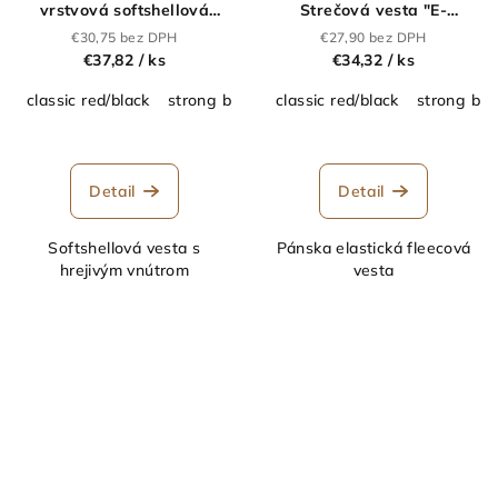
vrstvová softshellová
Strečová vesta "E-
vesta "E-volve"_36.A907
volve"_36.A914
€30,75 bez DPH
€27,90 bez DPH
€37,82
/ ks
€34,32
/ ks
classic red/black
strong blue/navy
classic red/black
mineral grey/ash
strong blu
ash/b
Detail
Detail
Softshellová vesta s
Pánska elastická fleecová
hrejivým vnútrom
vesta