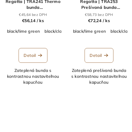
Regatta | TRA241 Thermo
Regatta | TRA253
bunda
Prešívaná bunda
"Navigate"_36.A241
"Navigate"_36.A253
€45,64 bez DPH
€58,73 bez DPH
€56,14
/ ks
€72,24
/ ks
black/lime green
black/classic red
black/lime green
navy/french blue
black/class
navy/s
Detail
Detail
Zateplená bunda s
Zateplená prešívaná bunda
kontrastnou nastaviteľnou
s kontrastnou nastaviteľnou
kapucňou
kapucňou