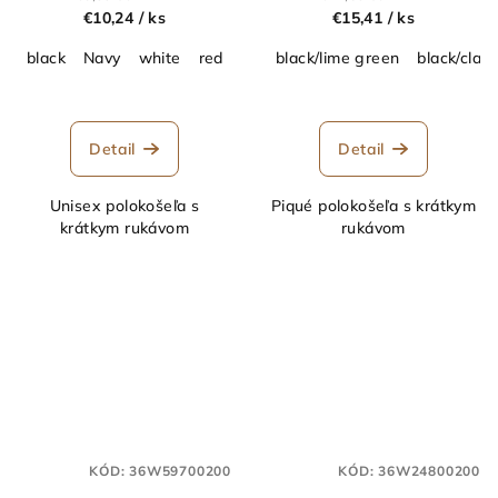
€10,24
/ ks
€15,41
/ ks
black
Navy
white
red
royal blue
black/lime green
Heather Grey
black/class
Bottl
Detail
Detail
Unisex polokošeľa s
Piqué polokošeľa s krátkym
krátkym rukávom
rukávom
KÓD:
36W59700200
KÓD:
36W24800200