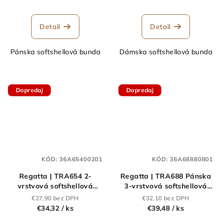
Detail
Detail
Pánska softshellová bunda
Dámska softshellová bunda
Dopredaj
Dopredaj
KÓD:
36A65400201
KÓD:
36A68880801
Regatta | TRA654 2-
Regatta | TRA688 Pánska
vrstvová softshellová
3-vrstvová softshellová
bunda "Reid"_36.A654
bunda "Octagon
€27,90 bez DPH
€32,10 bez DPH
II"_36.A688
€34,32
/ ks
€39,48
/ ks