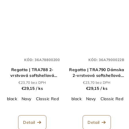
KÓD:
36A78800200
KÓD:
36A7900022B
Regatta | TRA788 2-
Regatta | TRA790 Dámska
vrstvová softshellová
2-vrstvová softshellová
vesta „Flux“_36.A788
vesta „Flux“_36.A790
€23,70 bez DPH
€23,70 bez DPH
€29,15
/ ks
€29,15
/ ks
black
Navy
Classic Red
seal grey
black
Navy
Classic Red
Detail
Detail