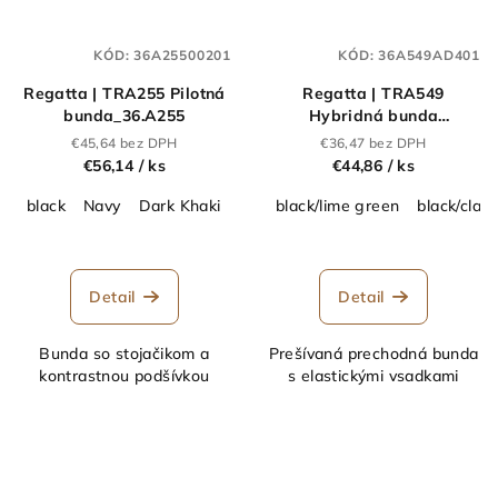
KÓD:
36A25500201
KÓD:
36A549AD401
Regatta | TRA255 Pilotná
Regatta | TRA549
bunda_36.A255
Hybridná bunda
"Navigate"_36.A549
€45,64 bez DPH
€36,47 bez DPH
€56,14
/ ks
€44,86
/ ks
black
Navy
Dark Khaki
black/lime green
black/class
Detail
Detail
Bunda so stojačikom a
Prešívaná prechodná bunda
kontrastnou podšívkou
s elastickými vsadkami