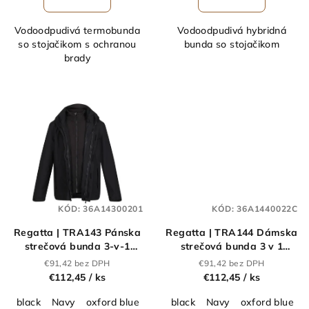
Vodoodpudivá termobunda
Vodoodpudivá hybridná
so stojačikom s ochranou
bunda so stojačikom
brady
KÓD:
36A14300201
KÓD:
36A1440022C
Regatta | TRA143 Pánska
Regatta | TRA144 Dámska
strečová bunda 3-v-1
strečová bunda 3 v 1
"Kingsley"_36.A143
"Kingsley"_36.A144
€91,42 bez DPH
€91,42 bez DPH
€112,45
/ ks
€112,45
/ ks
black
Navy
oxford blue
black
Navy
oxford blue