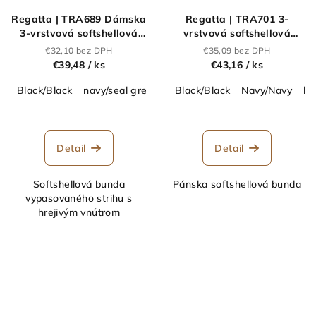
Regatta | TRA689 Dámska
Regatta | TRA701 3-
3-vrstvová softshellová
vrstvová softshellová
bunda "Octagon
bunda s kapucňou
€32,10 bez DPH
€35,09 bez DPH
II"_36.A689
"Venturer"_36.A701
€39,48
/ ks
€43,16
/ ks
Black/Black
navy/seal grey
classic red/black
Black/Black
Navy/Navy
seal grey/bla
bl
Detail
Detail
Softshellová bunda
Pánska softshellová bunda
vypasovaného strihu s
hrejivým vnútrom