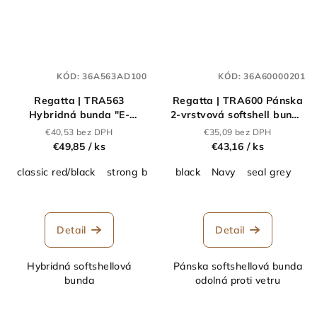
KÓD:
36A563AD100
KÓD:
36A60000201
Regatta | TRA563
Regatta | TRA600 Pánska
Hybridná bunda "E-
2-vrstvová softshell bunda
volve"_36.A563
"Honestly Made"_36.A600
€40,53 bez DPH
€35,09 bez DPH
€49,85
/ ks
€43,16
/ ks
classic red/black
strong blue/navy
black
mineral grey/ash
Navy
seal grey
ash/b
Detail
Detail
Hybridná softshellová
Pánska softshellová bunda
bunda
odolná proti vetru