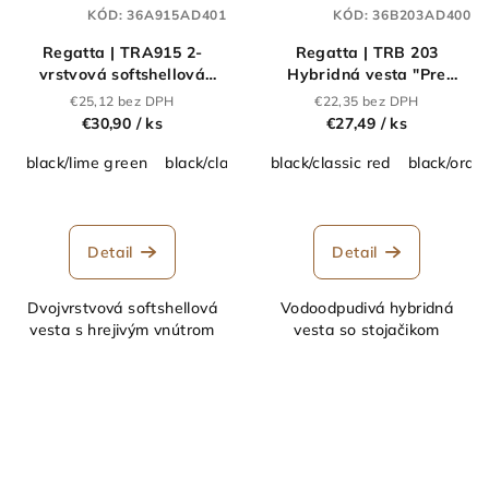
KÓD:
36A915AD401
KÓD:
36B203AD400
Regatta | TRA915 2-
Regatta | TRB 203
vrstvová softshellová
Hybridná vesta "Pre
vesta "Navigate"_36.A915
Universal"_36.B203
€25,12 bez DPH
€22,35 bez DPH
€30,90
/ ks
€27,49
/ ks
black/lime green
black/classic red
black/classic red
navy/french blue
black/oran
navy/s
Detail
Detail
Dvojvrstvová softshellová
Vodoodpudivá hybridná
vesta s hrejivým vnútrom
vesta so stojačikom