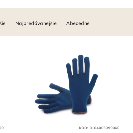
šie
Najpredávanejšie
Abecedne
00
KÓD:
0104005099060