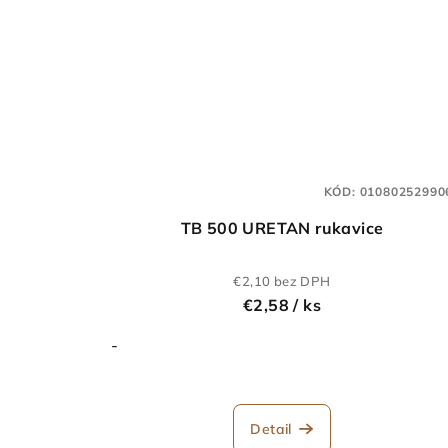
KÓD:
01080252990
TB 500 URETAN rukavice
€2,10 bez DPH
€2,58
/ ks
-
Detail