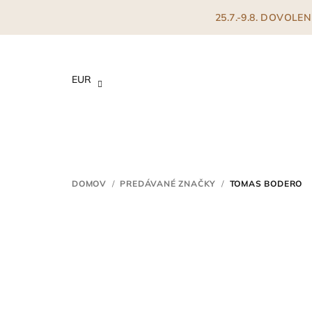
Prejsť
25.7.-9.8. DOVOL
na
obsah
EUR
DOMOV
/
PREDÁVANÉ ZNAČKY
/
TOMAS BODERO