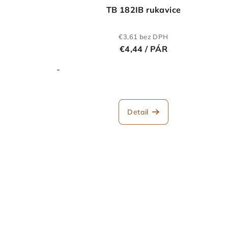
d
u
TB 182IB rukavice
u
k
€3,61 bez DPH
k
t
€4,44
/ PÁR
t
o
-
o
v
v
Detail