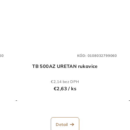
60
KÓD:
0108032799060
TB 500AZ URETAN rukavice
€2,14 bez DPH
€2,63
/ ks
-
Detail