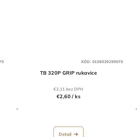
70
KÓD:
0108029299070
TB 320P GRIP rukavice
€2,11 bez DPH
€2,60
/ ks
-
Detail