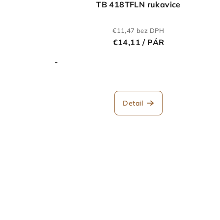
TB 418TFLN rukavice
€11,47 bez DPH
€14,11
/ PÁR
-
Detail