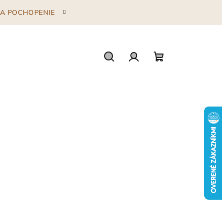
 ZA POCHOPENIE
Hľadať
Prihlásenie
Nákupný
košík