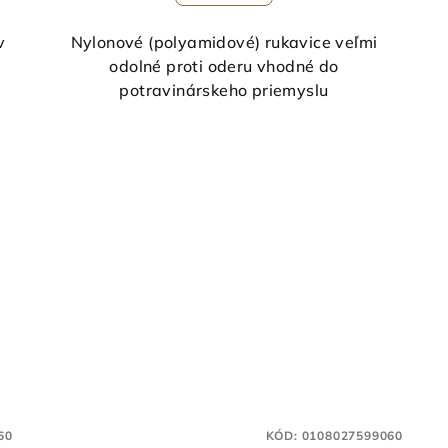
v
Nylonové (polyamidové) rukavice veľmi
odolné proti oderu vhodné do
potravinárskeho priemyslu
60
KÓD:
0108027599060