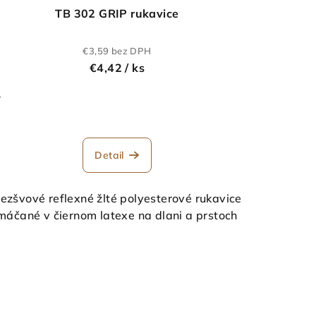
TB 302 GRIP rukavice
€3,59 bez DPH
€4,42
/ ks
-
Detail
ezšvové reflexné žlté polyesterové rukavice
máčané v čiernom latexe na dlani a prstoch