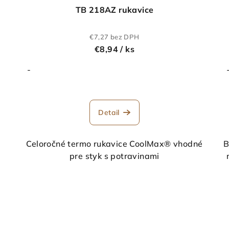
TB 218AZ rukavice
€7,27 bez DPH
€8,94
/ ks
-
Detail
Celoročné termo rukavice CoolMax® vhodné
B
pre styk s potravinami