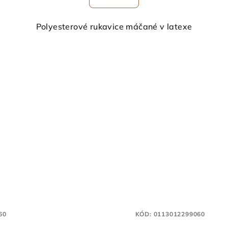
Polyesterové rukavice máčané v latexe
60
KÓD:
0113012299060