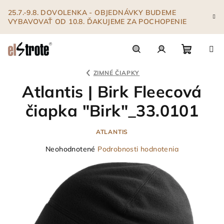
Prejsť
25.7.-9.8. DOVOLENKA - OBJEDNÁVKY BUDEME
na
VYBAVOVAŤ OD 10.8. ĎAKUJEME ZA POCHOPENIE
obsah
Nákupn
Hľadať
Prihlásenie
ZIMNÉ ČIAPKY
Atlantis | Birk Fleecová
košík
čiapka "Birk"_33.0101
ATLANTIS
Priemerné
Neohodnotené
Podrobnosti hodnotenia
hodnotenie
produktu
je
0,0
z
5
hviezdičiek.