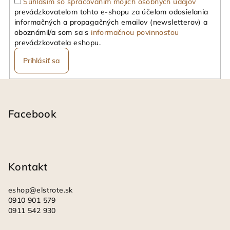
Súhlasím so spracovaním mojich osobných údajov
prevádzkovateľom tohto e-shopu za účelom odosielania
informačných a propagačných emailov (newsletterov) a
oboznámil/a som sa s
informačnou povinnosťou
prevádzkovateľa eshopu.
Prihlásiť sa
Z
á
p
Facebook
ä
t
i
Kontakt
e
eshop
@
elstrote.sk
0910 901 579
0911 542 930