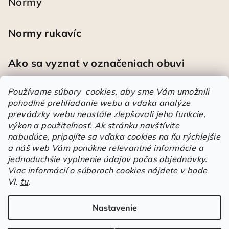
Normy
Normy rukavíc
Ako sa vyznať v označeniach obuvi
Používame súbory cookies, aby sme Vám umožnili
pohodlné prehliadanie webu a vďaka analýze
Heureka
prevádzky webu neustále zlepšovali jeho funkcie,
výkon a použiteľnosť.
Ak stránku navštívite
nabudúce, pripojíte sa vďaka cookies na ňu rýchlejšie
Športové pracovné poltopánky PRESTIGE CLASSIC biele
a náš web Vám ponúkne relevantné informácie a
Mária
|
Hodnotenie produktu je 5 z 5 hviezdičiek.
jednoduchšie vyplnenie údajov počas objednávky.
Á
Viac informácií o súboroch cookies nájdete v bode
VI.
tu
.
r
Árukereső.hu
u
k
Nastavenie
Copyright 2026
Elstrote®
. Všetky práva vyhradené.
Upraviť
e
nastavenie cookies