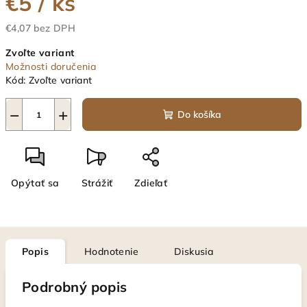
€5
/ ks
€4,07 bez DPH
Jednotková
Zvoľte variant
cena:
Možnosti doručenia
Kód:
Zvoľte variant
−
+
Do košíka
Opýtať sa
Strážiť
Zdieľať
Popis
Hodnotenie
Diskusia
Podrobný popis