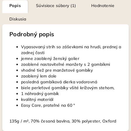
Popis
Súvisiace súbory (1)
Hodnotenie
Diskusia
Podrobný popis
Vypasovaný strih so záševkami na hrudi, prednej a
zadnej časti
jemne zaoblený ženský golier
zaoblené nastaviteľné manžety s 2 gombíkmi
vhodné tiež pre manžetové gombíky
zaoblený lem dole
posledná gombíková dierka vodorovná
biele perleťové gombíky všité krížovým stehom,
1 náhradný gombík
kvalitný materiál
Easy Care, prateľné na 60 °
135g / m², 70% česaná bavlna, 30% polyester, Oxford