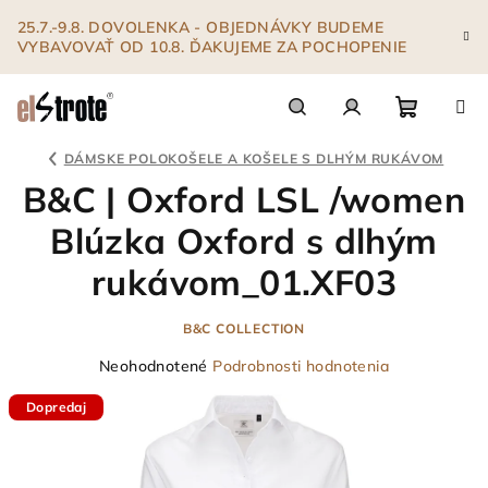
Prejsť
25.7.-9.8. DOVOLENKA - OBJEDNÁVKY BUDEME
na
VYBAVOVAŤ OD 10.8. ĎAKUJEME ZA POCHOPENIE
obsah
Nákupn
Hľadať
Prihlásenie
DÁMSKE POLOKOŠELE A KOŠELE S DLHÝM RUKÁVOM
B&C | Oxford LSL /women
košík
Blúzka Oxford s dlhým
rukávom_01.XF03
B&C COLLECTION
Priemerné
Neohodnotené
Podrobnosti hodnotenia
hodnotenie
Dopredaj
produktu
je
0,0
z