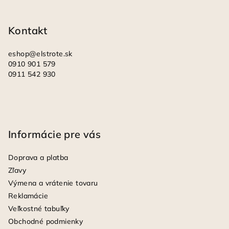
t
i
Kontakt
e
eshop
@
elstrote.sk
0910 901 579
0911 542 930
Informácie pre vás
Doprava a platba
Zľavy
Výmena a vrátenie tovaru
Reklamácie
Veľkostné tabuľky
Obchodné podmienky