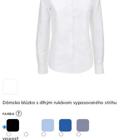
5
hviezdičiek.
Dámska blúzka s dlhým rukávom vypasovaného strihu
?
FARBA
VEĽKOSŤ