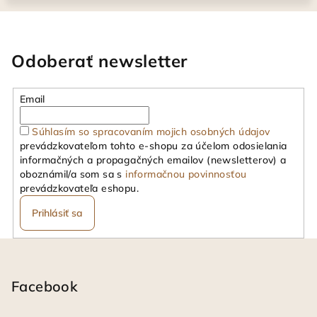
Odoberať newsletter
Email
Súhlasím so spracovaním mojich osobných údajov
prevádzkovateľom tohto e-shopu za účelom odosielania
informačných a propagačných emailov (newsletterov) a
oboznámil/a som sa s
informačnou povinnosťou
prevádzkovateľa eshopu.
Prihlásiť sa
Z
á
p
Facebook
ä