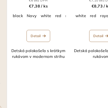
o
d
€6 bez DPH
€7,10 bez 
€7,38
/ ks
€8,73
/ 
d
u
black
Navy
white
red
royal blue
white
red
roya
u
k
k
t
t
Detail
Detail
o
o
v
Detská polokošeľa s krátkym
Detská polokošeľ
v
rukávom v modernom strihu
rukávo