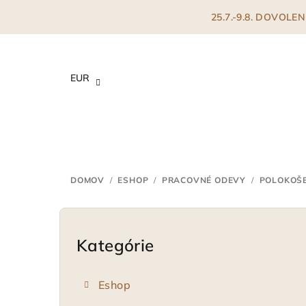
Prejsť
25.7.-9.8. DOVOL
na
obsah
EUR
DOMOV
/
ESHOP
/
PRACOVNÉ ODEVY
/
POLOKOŠE
B
o
Kategórie
Preskočiť
kategórie
č
Eshop
n