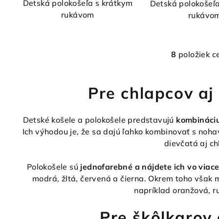
Detská polokošeľa s krátkym
Detská polokošeľ
rukávom
rukávo
8
položiek c
O
v
l
Pre chlapcov aj
á
d
Detské košele a polokošele predstavujú
kombináciu
a
Ich výhodou je, že sa dajú ľahko kombinovať s noh
c
dievčatá aj ch
i
Polokošele sú
jednofarebné a nájdete ich vo viac
e
modrá, žltá, červená a čierna. Okrem toho však m
p
napríklad oranžová, r
r
v
Pre škôlkarov 