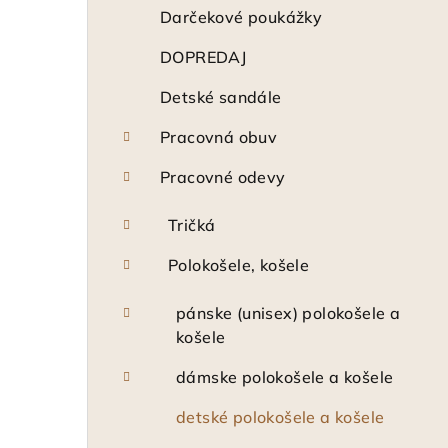
ý
Darčekové poukážky
p
DOPREDAJ
a
Detské sandále
n
Pracovná obuv
e
Pracovné odevy
l
Tričká
Polokošele, košele
pánske (unisex) polokošele a
košele
dámske polokošele a košele
detské polokošele a košele