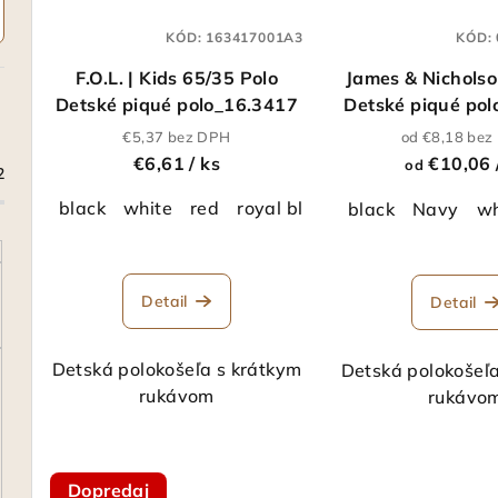
KÓD:
163417001A3
KÓD:
F.O.L. | Kids 65/35 Polo
James & Nicholso
Detské piqué polo_16.3417
Detské piqué po
€5,37 bez DPH
od €8,18 be
€6,61
/ ks
€10,06
od
2
black
white
red
royal blue
Heather Grey
Bo
black
Navy
wh
Detail
Detail
Detská polokošeľa s krátkym
Detská polokošeľ
rukávom
rukávo
Dopredaj