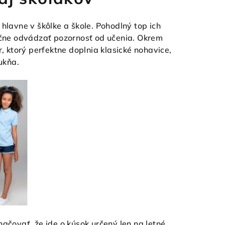
 hlavne v škôlke a škole. Pohodlný top ich
čne odvádzať pozornosť od učenia. Okrem
r, ktorý perfektne doplnia klasické nohavice,
sukňa.
ačovať, že ide o kúsok určený len na letné