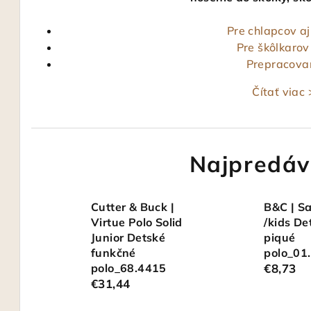
Pre chlapcov aj
Pre škôlkarov
Prepracovan
Čítať viac
Najpredáv
Cutter & Buck |
B&C | S
Virtue Polo Solid
/kids De
Junior Detské
piqué
funkčné
polo_01
polo_68.4415
€8,73
€31,44