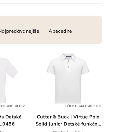
Najpredávanejšie
Abecedne
01048600162
KÓD:
684415001UD
ds Detské
Cutter & Buck | Virtue Polo
1.0486
Solid Junior Detské funkčné
polo_68.4415