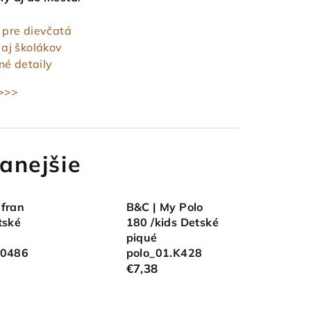
 pre dievčatá
 aj školákov
é detaily
 >>>
anejšie
afran
B&C | My Polo
tské
180 /kids Detské
piqué
.0486
polo_01.K428
€7,38