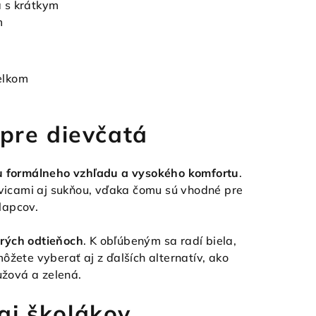
a s krátkym
m
elkom
 pre dievčatá
 formálneho vzhľadu a vysokého komfortu
.
avicami aj sukňou, vďaka čomu sú vhodné pre
lapcov.
erých odtieňoch
. K obľúbeným sa radí biela,
ôžete vyberať aj z ďalších alternatív, ako
užová a zelená.
aj školákov