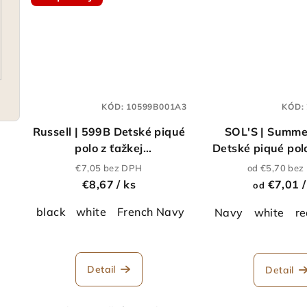
KÓD:
10599B001A3
KÓD:
Russell | 599B Detské piqué
SOL'S | Summer
polo z ťažkej
Detské piqué po
bavlny_10.599B
€7,05 bez DPH
od €5,70 be
€8,67
/ ks
€7,01
/
od
black
white
French Navy
burgundy
bright ro
Navy
white
r
Detail
Detail