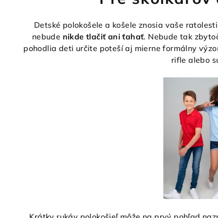
k
y
Detské polokošele a košele znosia vaše ratolesti
v
nebude
nikde tlačiť ani ťahať
. Nebude tak zbyto
ý
pohodlia deti určite poteší aj mierne formálny výzo
p
rifle alebo 
i
s
u
Krátky rukáv polokošieľ môže na prvý pohľad nazn