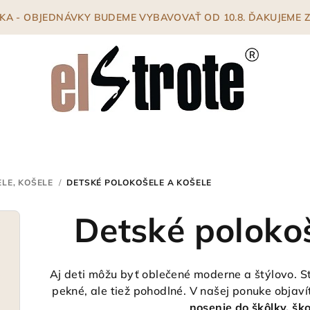
ENKA - OBJEDNÁVKY BUDEME VYBAVOVAŤ OD 10.8. ĎAKUJEME
LE, KOŠELE
/
DETSKÉ POLOKOŠELE A KOŠELE
Detské polokoš
Aj deti môžu byť oblečené moderne a štýlovo. Sta
pekné, ale tiež pohodlné. V našej ponuke objav
nosenie do škôlky, šk