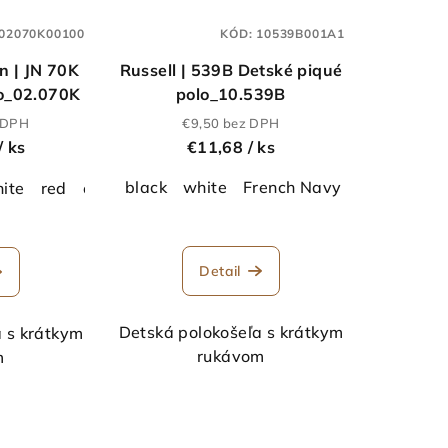
02070K00100
KÓD:
10539B001A1
n | JN 70K
Russell | 539B Detské piqué
lo_02.070K
polo_10.539B
z DPH
€9,50 bez DPH
/ ks
€11,68
/ ks
ttle Green
burgundy
black
white
sky blue
French Navy
deep navy
Bottle Gree
purple
s
ite
red
orange
royal
sky blue
yellow
Olive
turq
Detail
Detská polokošeľa s krátkym
a s krátkym
rukávom
m