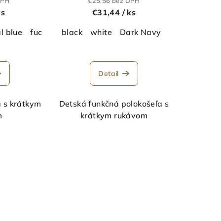
DPH
€25,56 bez DPH
ks
€31,44
/ ks
l blue
fuchsia
black
Gold
white
pacific grey
Dark Navy
pumpkin orange
p
Detail
a s krátkym
Detská funkčná polokošeľa s
m
krátkym rukávom