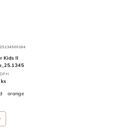
25134500184
 Kids II
lo_25.1345
z DPH
 ks
yal
bright red
sky
ed
orange
royal blue
sky blue
yellow
kelly green
a