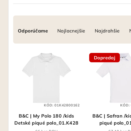
R
Odporúčame
Najlacnejšie
Najdrahšie
a
d
V
e
Dopredaj
ý
n
p
i
i
e
s
p
KÓD:
01K42800162
KÓD:
p
r
B&C | My Polo 180 /kids
B&C | Safran /ki
r
o
Detské piqué polo_01.K428
piqué polo_0