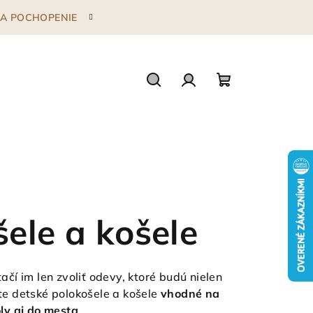
 ZA POCHOPENIE
Hľadať
Prihlásenie
Nákupný
košík
ele a košele
čí im len zvoliť odevy, ktoré budú nielen
íte detské polokošele a košele
vhodné na
oly aj do mesta
.