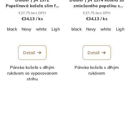
Popelínová košeľa slim fit
zmiešaného popelínu s
s dlhým rukávom_02.1372
dlhým rukávom_02.1374
€27,75 bez DPH
€27,75 bez DPH
€34,13
/ ks
€34,13
/ ks
black
Navy
white
Light Blue
black
deep purple
Navy
white
Light 
Detail
Detail
Pánska košeľa s dlhým
Pánska košeľa s dlhým
rukávom vo vypasovanom
rukávom
strihu