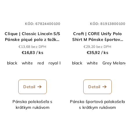
KÓD:
67824400100
KÓD:
81913800100
Clique | Classic Lincoln S/S
Craft | CORE Unify Polo
Pánske piqué polo z ťažkej
Shirt M Pánske športové
bavlny_67.8244
polo_81.9138
€13,68 bez DPH
€29,20 bez DPH
€16,83
/ ks
€35,92
/ ks
black
white
red
royal blue
black
Bottle Green
white
Grey Melange
Grey Melange
Detail
Detail
Pánska polokošeľa s
Pánska športová polokošeľa
krátkym rukávom
s krátkym rukávom