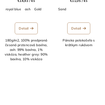
€14,93
/ ks
€11,05
/ ks
royal blue
ash
Gold
Sand
Detail
Detail
180g/m2, 100% predpraná
Pánska polokošeľa s
česaná prstencová bavlna,
krátkym rukávom
ash: 99% bavlna, 1%
viskóza, heather grey: 90%
bavlna, 10% viskóza