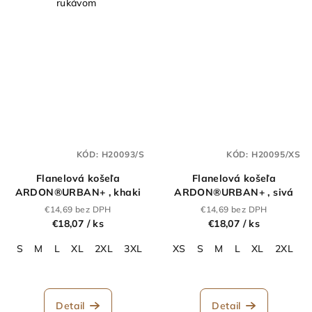
rukávom
KÓD:
H20093/S
KÓD:
H20095/XS
Flanelová košeľa
Flanelová košeľa
ARDON®URBAN+ , khaki
ARDON®URBAN+ , sivá
€14,69 bez DPH
€14,69 bez DPH
€18,07
/ ks
€18,07
/ ks
S
M
L
XL
2XL
3XL
4XL
XS
S
M
L
XL
2XL
3
Detail
Detail