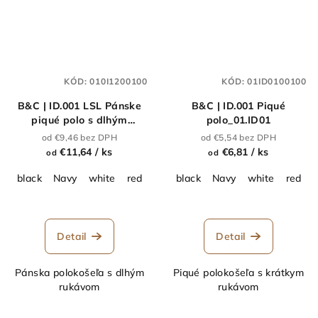
KÓD:
010I1200100
KÓD:
01ID0100100
B&C | ID.001 LSL Pánske
B&C | ID.001 Piqué
piqué polo s dlhým
polo_01.ID01
rukávom_01.0I12
od €9,46 bez DPH
od €5,54 bez DPH
€11,64
/ ks
€6,81
/ ks
od
od
black
Navy
white
red
orange
black
royal blue
Navy
white
Heather Gre
red
Detail
Detail
Pánska polokošeľa s dlhým
Piqué polokošeľa s krátkym
rukávom
rukávom