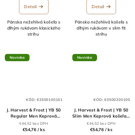
Detail
Detail
Pánska nežehlivá košeľa s
Pánska nežehlivá košeľa s
dlhým rukávom klasického
dlhým rukávom v slim fit
strihu
strihu
Novinka
Novinka
KÓD:
63500100101
KÓD:
63500200100
J. Harvest & Frost | YB 50
J. Harvest & Frost | YB 50
Regular Men Keprová
Slim Men Keprová košeľa s
košeľa s dlhým
dlhým rukávom_63.5002
€44,52 bez DPH
€44,52 bez DPH
rukávom_63.5001
€54,76
/ ks
€54,76
/ ks