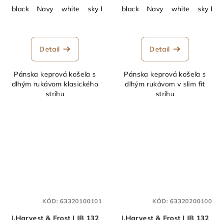
black
Navy
white
sky blue
black
grey
navy stripe
Navy
white
sky blue 
sky bl
Detail
Detail
Pánska keprová košeľa s
Pánska keprová košeľa s
dlhým rukávom klasického
dlhým rukávom v slim fit
strihu
strihu
KÓD:
63320100101
KÓD:
63320200100
J.Harvest & Frost | IB 132
J.Harvest & Frost | IB 132