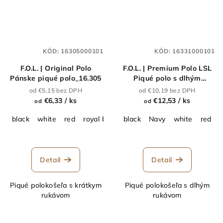
KÓD:
16305000101
KÓD:
16331000101
F.O.L. | Original Polo
F.O.L. | Premium Polo LSL
Pánske piqué polo_16.305
Piqué polo s dlhým
rukávom_16.331
od €5,15 bez DPH
od €10,19 bez DPH
€6,33
/ ks
€12,53
/ ks
od
od
black
white
red
royal blue
black
Heather Grey
Navy
white
burgundy
red
s
r
Detail
Detail
Piqué polokošeľa s krátkym
Piqué polokošeľa s dlhým
rukávom
rukávom