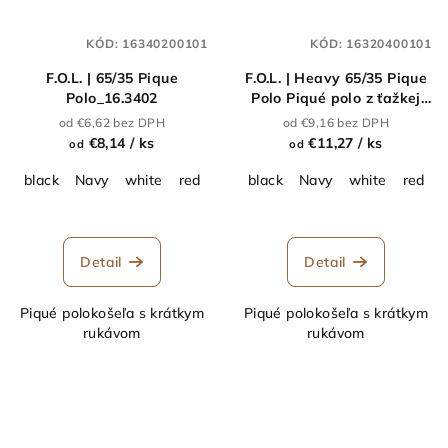
KÓD:
16340200101
KÓD:
16320400101
F.O.L. | 65/35 Pique
F.O.L. | Heavy 65/35 Pique
Polo_16.3402
Polo Piqué polo z ťažkej
bavlny_16.3204
od €6,62 bez DPH
od €9,16 bez DPH
€8,14
/ ks
€11,27
/ ks
od
od
black
Navy
white
red
orange
black
royal blue
Navy
white
Heather Gre
red
r
Detail
Detail
Piqué polokošeľa s krátkym
Piqué polokošeľa s krátkym
rukávom
rukávom