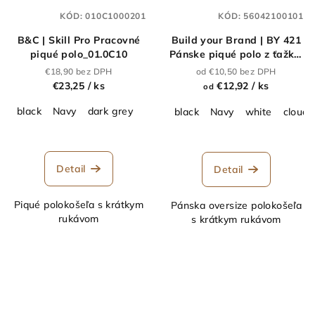
KÓD:
010C1000201
KÓD:
56042100101
B&C | Skill Pro Pracovné
Build your Brand | BY 421
piqué polo_01.0C10
Pánske piqué polo z ťažkej
bavlny "Oversize"_56.0421
€18,90 bez DPH
od €10,50 bez DPH
€23,25
/ ks
€12,92
/ ks
od
black
Navy
dark grey
black
Navy
white
cloud
Detail
Detail
Piqué polokošeľa s krátkym
Pánska oversize polokošeľa
rukávom
s krátkym rukávom