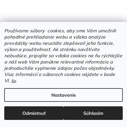
Používame súbory cookies, aby sme Vám umožnili
pohodlné prehliadanie webu a vďaka analýze
prevádzky webu neustále zlepšovali jeho funkcie,
KÓD:
02130670701
výkon a použiteľnosť.
Ak stránku navštívite
James & Nicholson | JN
nabudúce, pripojíte sa vďaka cookies na ňu rýchlejšie
1306 Pánske ťažké piqué
a náš web Vám ponúkne relevantné informácie a
polo s kontrastnými
€12,67 bez DPH
jednoduchšie vyplnenie údajov počas objednávky.
prúžkami_02.1306
€15,59
/ ks
Viac informácií o súboroch cookies nájdete v bode
VI.
tu
.
black/white/red
black/white/grey
black/white/lime green
b
Nastavenie
Detail
Odmietnuť
Súhlasím
Piqué polokošeľa s krátkym
rukávom a kontrastnými