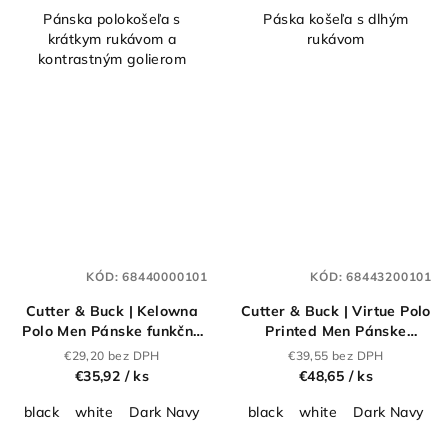
Pánska polokošeľa s
Páska košeľa s dlhým
krátkym rukávom a
rukávom
kontrastným golierom
KÓD:
68440000101
KÓD:
68443200101
Cutter & Buck | Kelowna
Cutter & Buck | Virtue Polo
Polo Men Pánske funkčné
Printed Men Pánske
polo_68.4400
funkčné polo
€29,20 bez DPH
€39,55 bez DPH
"Printed"_68.4432
€35,92
/ ks
€48,65
/ ks
black
white
Dark Navy
light grey
black
white
Dark Navy