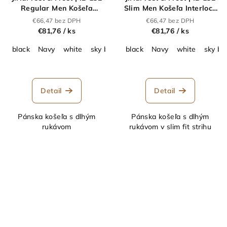
Regular Men Košeľa
Slim Men Košeľa Interlock
Interlock s dlhým
s dlhým rukávom_63.3202
€66,47 bez DPH
€66,47 bez DPH
rukávom_63.3201
€81,76
/ ks
€81,76
/ ks
black
Navy
white
sky blue
black
Navy
white
sky bl
Detail
Detail
Pánska košeľa s dlhým
Pánska košeľa s dlhým
rukávom
rukávom v slim fit strihu