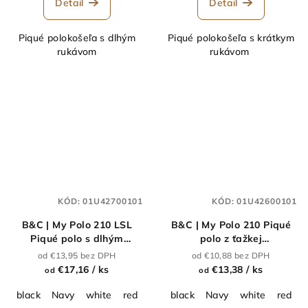
Detail
Detail
Piqué polokošeľa s dlhým
Piqué polokošeľa s krátkym
rukávom
rukávom
KÓD:
01U42700101
KÓD:
01U42600101
B&C | My Polo 210 LSL
B&C | My Polo 210 Piqué
Piqué polo s dlhým
polo z ťažkej
rukávom z ťažkej
bavlny_01.U426
od €13,95 bez DPH
od €10,88 bez DPH
bavlny_01.U427
€17,16
/ ks
€13,38
/ ks
od
od
black
Navy
white
red
royal blue
black
dark grey
Navy
white
sport gre
red
r