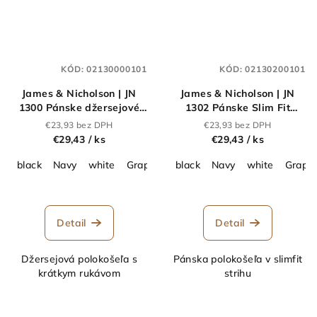
KÓD:
02130000101
KÓD:
02130200101
James & Nicholson | JN
James & Nicholson | JN
1300 Pánske džersejové
1302 Pánske Slim Fit
polo_02.13
džersejové polo_02.1302
€23,93 bez DPH
€23,93 bez DPH
€29,43
/ ks
€29,43
/ ks
black
Navy
white
Graphite
black
light red
Navy
riviera
white
Graphi
Detail
Detail
Džersejová polokošeľa s
Pánska polokošeľa v slimfit
krátkym rukávom
strihu