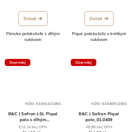
Detail
Detail
Pánska polokošeľa s dlhým
Piqué polokošeľa s krátkym
rukávom
rukávom
Dopredaj
Dopredaj
KÓD:
01041421001
KÓD:
01040912001
B&C | Safran LSL Piqué
B&C | Safran Piqué
polo s dlhým
polo_01.0409
rukávom_01.0414
€12,14 bez DPH
€8,98 bez DPH