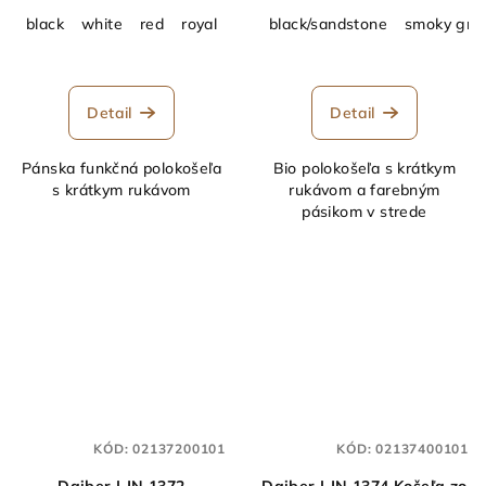
black
white
red
royal
Dark Navy
black/sandstone
Silver
ivy green
smoky gre
h
Detail
Detail
Pánska funkčná polokošeľa
Bio polokošeľa s krátkym
s krátkym rukávom
rukávom a farebným
pásikom v strede
KÓD:
02137200101
KÓD:
02137400101
Daiber | JN 1372
Daiber | JN 1374 Košeľa zo