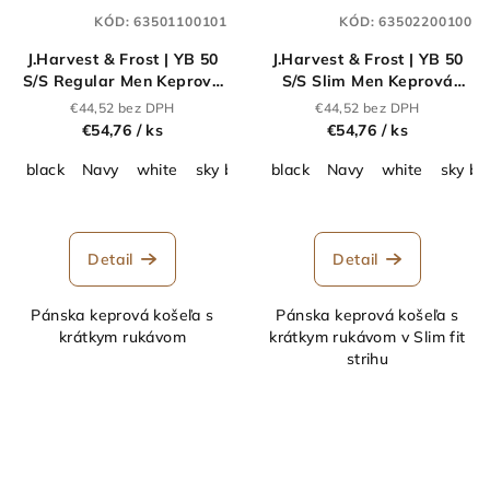
KÓD:
63501100101
KÓD:
63502200100
J.Harvest & Frost | YB 50
J.Harvest & Frost | YB 50
S/S Regular Men Keprová
S/S Slim Men Keprová
košeľa s krátkym
košeľa s krátkym
€44,52 bez DPH
€44,52 bez DPH
rukávom_63.5011
rukávom_63.5022
€54,76
/ ks
€54,76
/ ks
black
Navy
white
sky blue
black
grey
Navy
white
sky bl
Detail
Detail
Pánska keprová košeľa s
Pánska keprová košeľa s
krátkym rukávom
krátkym rukávom v Slim fit
strihu