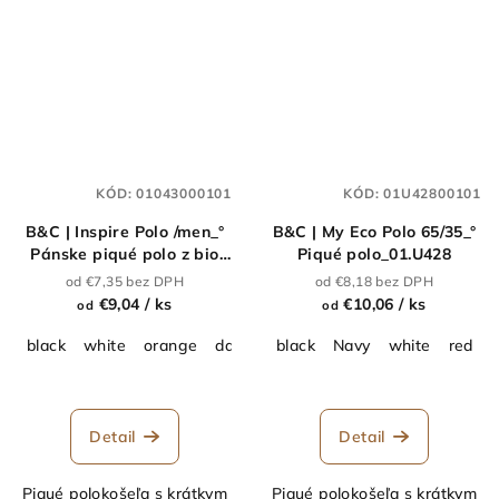
KÓD:
01043000101
KÓD:
01U42800101
B&C | Inspire Polo /men_°
B&C | My Eco Polo 65/35_°
Pánske piqué polo z bio
Piqué polo_01.U428
bavlny_01.043
od €7,35 bez DPH
od €8,18 bez DPH
€9,04
/ ks
€10,06
/ ks
od
od
black
white
orange
dark grey
black
Heather Grey
Navy
white
Bottle Gr
red
r
Detail
Detail
Piqué polokošeľa s krátkym
Piqué polokošeľa s krátkym