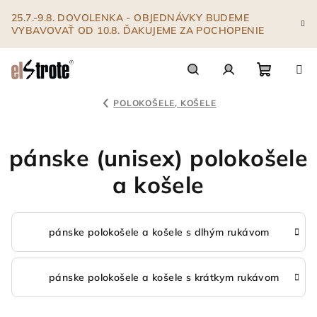
Prejsť
25.7.-9.8. DOVOLENKA - OBJEDNÁVKY BUDEME
na
VYBAVOVAŤ OD 10.8. ĎAKUJEME ZA POCHOPENIE
obsah
Nákupn
Hľadať
Prihlásenie
POLOKOŠELE, KOŠELE
košík
pánske (unisex) polokošele
a košele
pánske polokošele a košele s dlhým rukávom
pánske polokošele a košele s krátkym rukávom