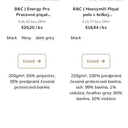
B&C | Energy Pro
B&C | Heavymill Piqué
Pracovné piqué
polo z ťažkej
polo_01.0C11
bavlny_01.0422
€16,42 bez DPH
€13,77 bez DPH
€20,20
/ ks
€16,94
/ ks
black
Navy
dark grey
black
Detail
Detail
200g/m², 65% polyester,
230g/m², 100% predpraná
35% predpraná česaná
česaná prstencová bavlna,
prstencová bavlna
ash: 99% bavlna, 1%
viskóza, heather grey: 90%
bavlna, 10% viskóza