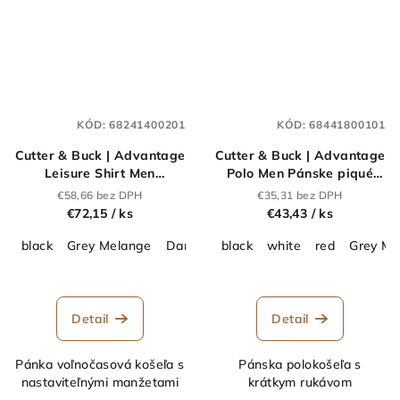
KÓD:
68241400201
KÓD:
68441800101
Cutter & Buck | Advantage
Cutter & Buck | Advantage
Leisure Shirt Men
Polo Men Pánske piqué
Voľnočasová
polo_68.4418
€58,66 bez DPH
€35,31 bez DPH
košeľa_68.2414
€72,15
/ ks
€43,43
/ ks
black
Grey Melange
Dark Navy
black
dark mocca
white
red
Grey Me
Detail
Detail
Pánka voľnočasová košeľa s
Pánska polokošeľa s
nastaviteľnými manžetami
krátkym rukávom