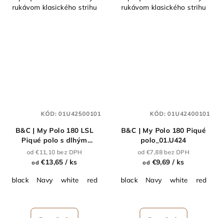
rukávom klasického strihu
rukávom klasického strihu
KÓD:
01U42500101
KÓD:
01U42400101
B&C | My Polo 180 LSL
B&C | My Polo 180 Piqué
Piqué polo s dlhým
polo_01.U424
rukávom_01.U425
od €11,10 bez DPH
od €7,88 bez DPH
€13,65
/ ks
€9,69
/ ks
od
od
black
Navy
white
red
royal blue
black
dark grey
Navy
white
burgundy
red
r