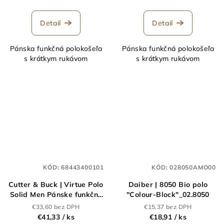
Detail
Detail
Pánska funkčná polokošeľa
Pánska funkčná polokošeľa
s krátkym rukávom
s krátkym rukávom
KÓD:
68443400101
KÓD:
028050AMO00
Cutter & Buck | Virtue Polo
Daiber | 8050 Bio polo
Solid Men Pánske funkčné
"Colour-Block"_02.8050
polo_68.4434
€33,60 bez DPH
€15,37 bez DPH
€41,33
/ ks
€18,91
/ ks