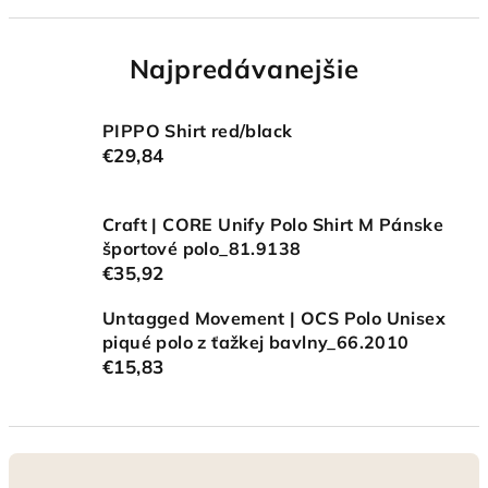
Najpredávanejšie
PIPPO Shirt red/black
€29,84
Craft | CORE Unify Polo Shirt M Pánske
športové polo_81.9138
€35,92
Untagged Movement | OCS Polo Unisex
piqué polo z ťažkej bavlny_66.2010
€15,83
R