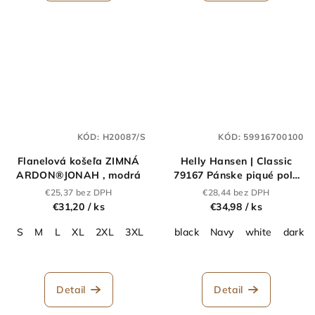
KÓD:
H20087/S
KÓD:
59916700100
Flanelová košeľa ZIMNÁ
Helly Hansen | Classic
ARDON®JONAH , modrá
79167 Pánske piqué polo
"Classic"_59.9167
€25,37 bez DPH
€28,44 bez DPH
€31,20
/ ks
€34,98
/ ks
S
M
L
XL
2XL
3XL
black
Navy
white
dark g
Detail
Detail