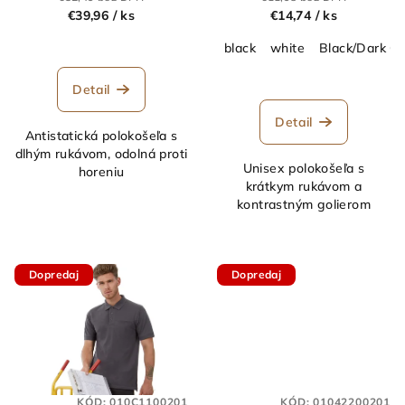
u
€39,96
/ ks
€14,74
/ ks
k
black
white
Black/Dark G
t
o
Detail
v
Detail
Antistatická polokošeľa s
dlhým rukávom, odolná proti
Unisex polokošeľa s
horeniu
krátkym rukávom a
kontrastným golierom
Dopredaj
Dopredaj
KÓD:
010C1100201
KÓD:
01042200201