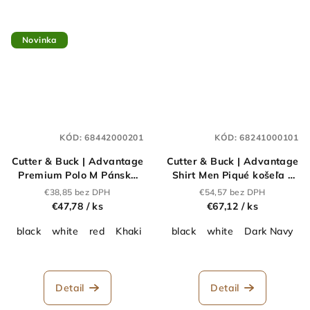
Novinka
KÓD:
68442000201
KÓD:
68241000101
Cutter & Buck | Advantage
Cutter & Buck | Advantage
Premium Polo M Pánske
Shirt Men Piqué košeľa s
piqué polo "Advantage
dlhým rukávom_68.2410
€38,85 bez DPH
€54,57 bez DPH
Premium"_68.4420
€47,78
/ ks
€67,12
/ ks
black
white
red
Khaki
Dark Navy
black
white
Beige
Dark Navy
Deep Blue
a
Detail
Detail