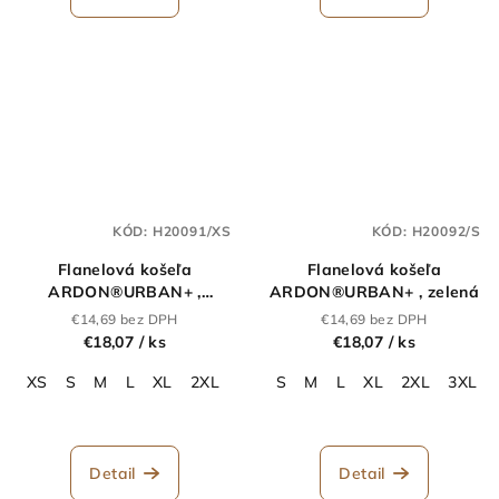
KÓD:
H20091/XS
KÓD:
H20092/S
Flanelová košeľa
Flanelová košeľa
ARDON®URBAN+ ,
ARDON®URBAN+ , zelená
tm.modrá
€14,69 bez DPH
€14,69 bez DPH
€18,07
/ ks
€18,07
/ ks
XS
S
M
L
XL
2XL
3XL
S
4XL
M
5XL
L
XL
2XL
3XL
Detail
Detail