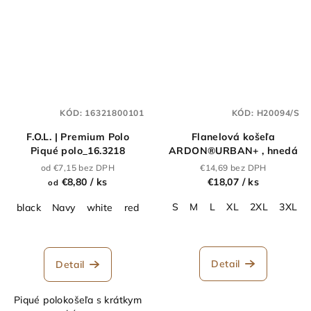
KÓD:
16321800101
KÓD:
H20094/S
F.O.L. | Premium Polo
Flanelová košeľa
Piqué polo_16.3218
ARDON®URBAN+ , hnedá
od €7,15 bez DPH
€14,69 bez DPH
€8,80
/ ks
€18,07
/ ks
od
S
M
L
XL
2XL
3XL
black
Navy
white
red
orange
royal blue
Heather Gre
Detail
Detail
Piqué polokošeľa s krátkym