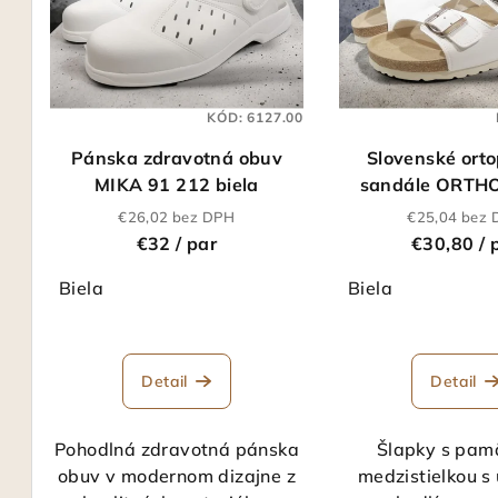
p
i
i
e
s
p
KÓD:
6127.00
p
r
Pánska zdravotná obuv
Slovenské ort
r
o
MIKA 91 212 biela
sandále ORTH
o
PAS
d
€26,02 bez DPH
€25,04 bez
€32
/ par
€30,80
/ 
d
u
Biela
Biela
u
k
k
Pri
t
hod
t
Detail
Detail
o
pro
je
o
v
5,0
Pohodlná zdravotná pánska
Šlapky s pam
v
z
obuv v modernom dizajne z
medzistielkou 
5