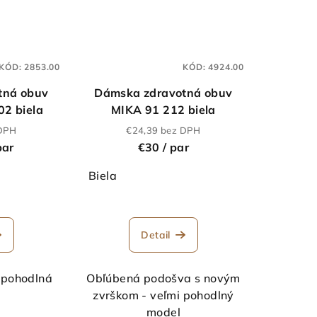
KÓD:
2853.00
KÓD:
4924.00
tná obuv
Dámska zdravotná obuv
2 biela
MIKA 91 212 biela
 DPH
€24,39 bez DPH
par
€30
/ par
Biela
Detail
 pohodlná
Obľúbená podošva s novým
zvrškom - veľmi pohodlný
model