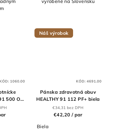
 zadným
vyrobené na Slovensku
ezdičiek.
hviezdičiek.
om
Náš výrobok
KÓD:
1060.00
KÓD:
4691.00
otnícke
Pánska zdravotná obuv
91 500 O1
HEALTHY 91 112 PF+ biela
 DPH
€34,31 bez DPH
par
€42,20
/ par
Biela