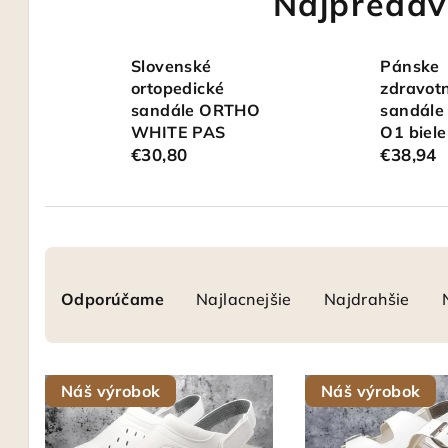
Najpredáv
Slovenské
Pánske
ortopedické
zdravot
sandále ORTHO
sandále
WHITE PAS
O1 biele
€30,80
€38,94
R
Odporúčame
Najlacnejšie
Najdrahšie
a
d
V
e
Náš výrobok
Náš výrobok
ý
n