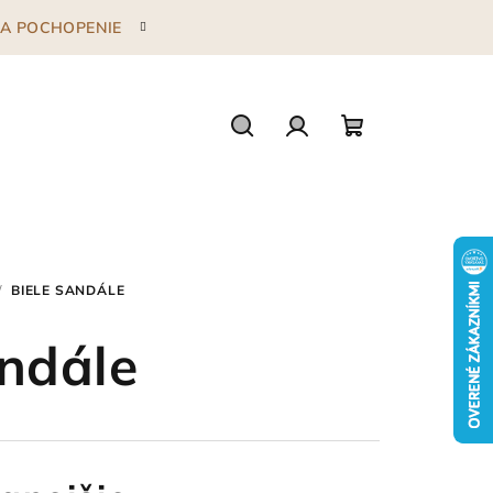
 ZA POCHOPENIE
Hľadať
Prihlásenie
Nákupný
košík
/
BIELE SANDÁLE
andále