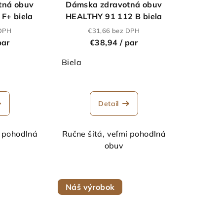
tná obuv
Dámska zdravotná obuv
F+ biela
HEALTHY 91 112 B biela
 DPH
€31,66 bez DPH
par
€38,94
/ par
Biela
Priemerné
hodnotenie
Detail
produktu
je
5,0
i pohodlná
Ručne šitá, veľmi pohodlná
z
obuv
5
hviezdičiek.
Náš výrobok