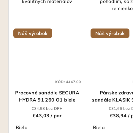
kvalitných materiálov
pohodlím, so
hvi
remienk
Náš výrobok
Náš výrobok
KÓD:
4447.00
Pracovné sandále SECURA
Pánske zdrav
HYDRA 91 260 O1 biele
sandále KLASIK 
biele
€34,98 bez DPH
€31,66 bez
€43,03
/ par
€38,94
/ 
Biela
Biela