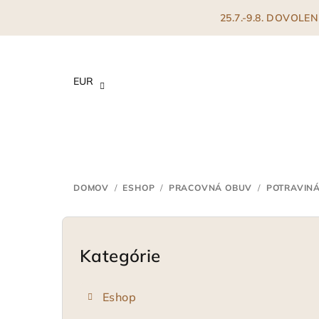
Prejsť
25.7.-9.8. DOVOL
na
obsah
EUR
DOMOV
/
ESHOP
/
PRACOVNÁ OBUV
/
POTRAVIN
B
o
Kategórie
Preskočiť
kategórie
č
Eshop
n