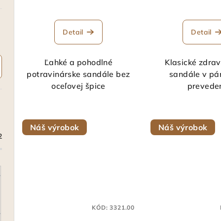
Detail
Detail
Ľahké a pohodlné
Klasické zdrav
potravinárske sandále bez
sandále v p
oceľovej špice
prevede
Náš výrobok
Náš výrobok
2
KÓD:
3321.00