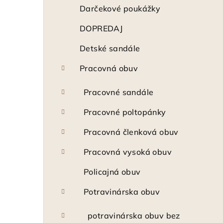
ý
Darčekové poukážky
p
DOPREDAJ
a
Detské sandále
n
Pracovná obuv
e
Pracovné sandále
l
Pracovné poltopánky
Pracovná členková obuv
Pracovná vysoká obuv
Policajná obuv
Potravinárska obuv
potravinárska obuv bez