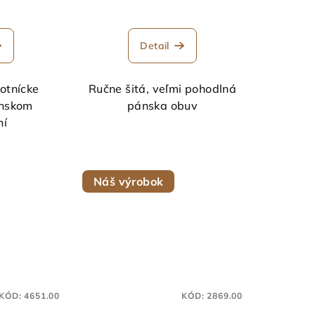
Detail
otnícke
Ručne šitá, veľmi pohodlná
ánskom
pánska obuv
ní
Náš výrobok
KÓD:
4651.00
KÓD:
2869.00