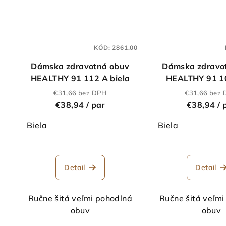
KÓD:
2861.00
Dámska zdravotná obuv
Dámska zdravo
HEALTHY 91 112 A biela
HEALTHY 91 10
€31,66 bez DPH
€31,66 bez
€38,94
/ par
€38,94
/ 
Biela
Biela
Detail
Detail
Ručne šitá veľmi pohodlná
Ručne šitá veľmi
obuv
obuv