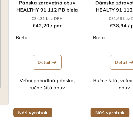
Pánska zdravotná obuv
Dámska zdravo
HEALTHY 91 112 PB biela
HEALTY 91 112 
€34,31 bez DPH
€31,66 bez
€42,20
/ par
€38,94
/ 
Biela
Biela
Detail
Detail
Veľmi pohodlná pánska,
Ručne šitá, veľm
ručne šitá obuv
obuv
Náš výrobok
Náš výrobok