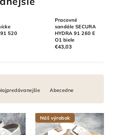
anejšie
Pracovné
nícke
sandále SECURA
 91 520
HYDRA 91 260 E
O1 biele
€43,03
Najpredávanejšie
Abecedne
Náš výrobok