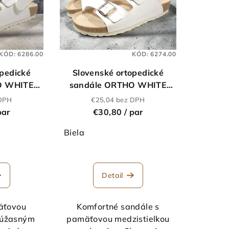
KÓD:
6286.00
KÓD:
6274.00
opedické
Slovenské ortopedické
O WHITE
sandále ORTHO WHITE
MICRO
 DPH
€25,04 bez DPH
par
€30,80
/ par
Biela
emerné
Priemerné
notenie
hodnotenie
Detail
duktu
produktu
je
5,0
äťovou
Komfortné sandále s
z
s úžasným
pamäťovou medzistielkou
5