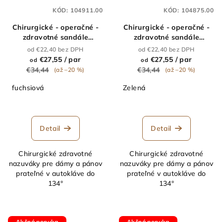
KÓD:
104911.00
KÓD:
104875.00
Chirurgické - operačné -
Chirurgické - operačné -
zdravotné sandále
zdravotné sandále
"kroksy" MAX FUCHSIA
"kroksy" MAX GREEN
od €22,40 bez DPH
od €22,40 bez DPH
€27,55
/ par
€27,55
/ par
od
od
€34,44
€34,44
(až –20 %)
(až –20 %)
fuchsiová
Zelená
Detail
Detail
Chirurgické zdravotné
Chirurgické zdravotné
nazuváky pre dámy a pánov
nazuváky pre dámy a pánov
prateľné v autokláve do
prateľné v autokláve do
134°
134°
Akčná ponuka
Akčná ponuka