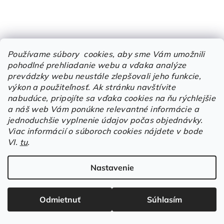
Používame súbory cookies, aby sme Vám umožnili
pohodlné prehliadanie webu a vďaka analýze
prevádzky webu neustále zlepšovali jeho funkcie,
výkon a použiteľnosť.
Ak stránku navštívite
nabudúce, pripojíte sa vďaka cookies na ňu rýchlejšie
KÓD:
100174.00
KÓD:
0910030410_____35
a náš web Vám ponúkne relevantné informácie a
jednoduchšie vyplnenie údajov počas objednávky.
Masážne pracovné šlapky
MEADOW OB White Low
biele
Viac informácií o súboroch cookies nájdete v bode
VI.
tu
.
€13,33 bez DPH
€43,36 bez DPH
€16,40
/ par
€53,33
/ ks
Nastavenie
Biela
35
36
37
38
39
40
Odmietnuť
Súhlasím
Detail
Detail