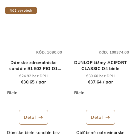
Náš výrobok
KÓD:
1080.00
KÓD:
100374.00
Dámske zdravotnícke
DUNLOP čižmy ACIFORT
sandále 91 502 PIO O1
CLASSIC O4 biele
biele
€24,92 bez DPH
€30,60 bez DPH
€30,65
/ par
€37,64
/ par
Biela
Biela
Detail
Detail
Dámske biele sandále bez
Obľúbené potravinárske