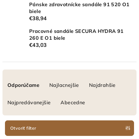
Pánske zdravotnícke sandále 91 520 O1
biele
€38,94
Pracovné sandále SECURA HYDRA 91
260 E O1 biele
€43,03
R
a
Odporúčame
Najlacnejšie
Najdrahšie
d
e
Najpredávanejšie
Abecedne
n
i
e
Otvoriť filter
p