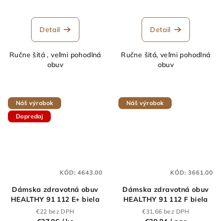
Detail
Detail
Ručne šitá , veľmi pohodlná
Ručne šitá, veľmi pohodlná
obuv
obuv
Náš výrobok
Náš výrobok
Dopredaj
KÓD:
4643.00
KÓD:
3661.00
Dámska zdravotná obuv
Dámska zdravotná obuv
HEALTHY 91 112 E+ biela
HEALTHY 91 112 F biela
€22 bez DPH
€31,66 bez DPH