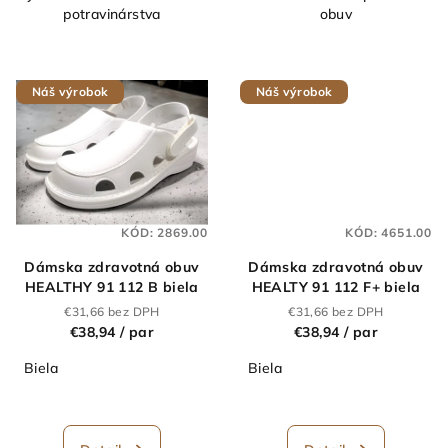
potravinárstva
obuv
Náš výrobok
Náš výrobok
KÓD:
2869.00
KÓD:
4651.00
Dámska zdravotná obuv
Dámska zdravotná obuv
HEALTHY 91 112 B biela
HEALTY 91 112 F+ biela
€31,66 bez DPH
€31,66 bez DPH
€38,94
/ par
€38,94
/ par
Biela
Biela
Priemerné
hodnotenie
produktu