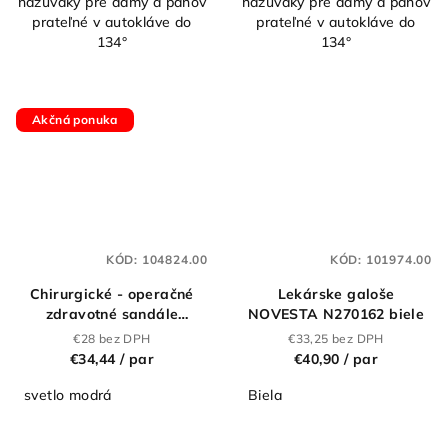
nazuváky pre dámy a pánov
nazuváky pre dámy a pánov
prateľné v autokláve do
prateľné v autokláve do
134°
134°
Akčná ponuka
KÓD:
104824.00
KÓD:
101974.00
Chirurgické - operačné
Lekárske galoše
zdravotné sandále
NOVESTA N270162 biele
"kroksy" MAX LIGHT BLUE
€28 bez DPH
€33,25 bez DPH
€34,44
/ par
€40,90
/ par
svetlo modrá
Biela