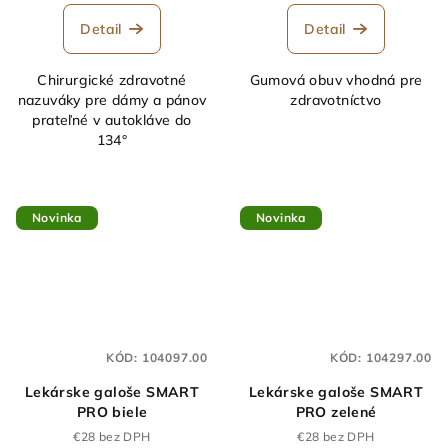
Detail
Detail
Chirurgické zdravotné
Gumová obuv vhodná pre
nazuváky pre dámy a pánov
zdravotníctvo
prateľné v autokláve do
134°
Novinka
Novinka
KÓD:
104097.00
KÓD:
104297.00
Lekárske galoše SMART
Lekárske galoše SMART
PRO biele
PRO zelené
€28 bez DPH
€28 bez DPH