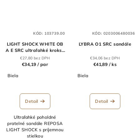
KÓD:
103739.00
KÓD:
0203006480036
LIGHT SHOCK WHITE OB
LYBRA O1 SRC sandále
A E SRC ultraľahké kroksy
biele
€27,80 bez DPH
€34,06 bez DPH
€34,19
/ par
€41,89
/ ks
Biela
Biela
Detail
Detail
Ultraľahké poholdné
pratelné sandále REPOSA
LIGHT SHOCK s príjemnou
stielkou