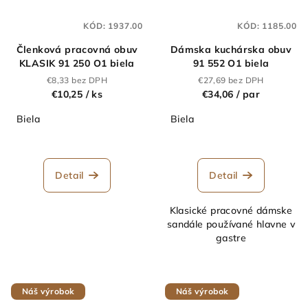
KÓD:
1937.00
KÓD:
1185.00
Členková pracovná obuv
Dámska kuchárska obuv
KLASIK 91 250 O1 biela
91 552 O1 biela
€8,33 bez DPH
€27,69 bez DPH
€10,25
/ ks
€34,06
/ par
Biela
Biela
Detail
Detail
Klasické pracovné dámske
sandále používané hlavne v
gastre
Náš výrobok
Náš výrobok