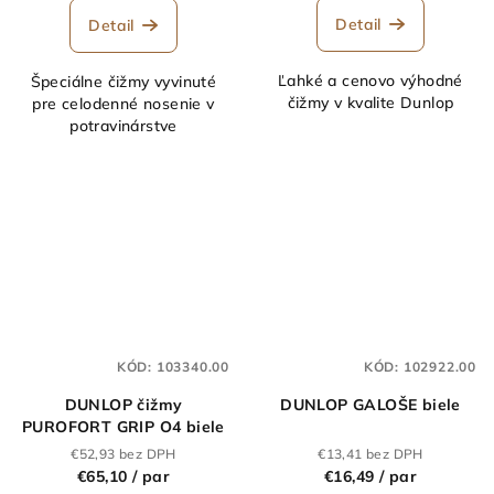
Detail
Detail
Ľahké a cenovo výhodné
Špeciálne čižmy vyvinuté
čižmy v kvalite Dunlop
pre celodenné nosenie v
potravinárstve
KÓD:
103340.00
KÓD:
102922.00
DUNLOP čižmy
DUNLOP GALOŠE biele
PUROFORT GRIP O4 biele
€52,93 bez DPH
€13,41 bez DPH
€65,10
/ par
€16,49
/ par