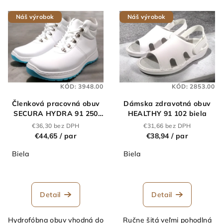
V
r
Náš výrobok
Náš výrobok
ý
o
p
d
i
u
s
k
p
t
KÓD:
3948.00
KÓD:
2853.00
r
o
Členková pracovná obuv
Dámska zdravotná obuv
o
v
SECURA HYDRA 91 250
HEALTHY 91 102 biela
d
O2 biela
€36,30 bez DPH
€31,66 bez DPH
u
€44,65
/ par
€38,94
/ par
k
Biela
Biela
t
o
v
Detail
Detail
Hydrofóbna obuv vhodná do
Ručne šitá veľmi pohodlná