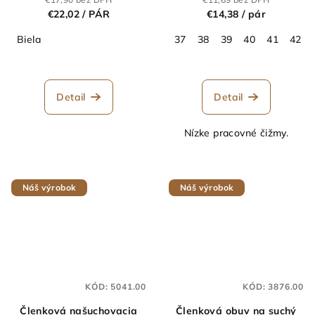
€22,02
/ PÁR
€14,38
/ pár
Biela
37
38
39
40
41
42
Detail
Detail
Nízke pracovné čižmy.
Náš výrobok
Náš výrobok
KÓD:
5041.00
KÓD:
3876.00
Členková našuchovacia
Členková obuv na suchý