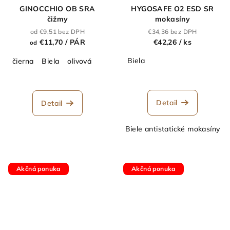
GINOCCHIO OB SRA
HYGOSAFE O2 ESD SR
čižmy
mokasíny
od €9,51 bez DPH
€34,36 bez DPH
€11,70
/ PÁR
€42,26
/ ks
od
Biela
čierna
Biela
olivová
Detail
Detail
Biele antistatické mokasíny
Akčná ponuka
Akčná ponuka