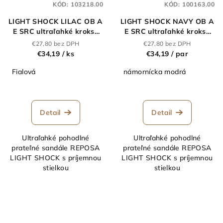
KÓD:
103218.00
KÓD:
100163.00
LIGHT SHOCK LILAC OB A
LIGHT SHOCK NAVY OB A
E SRC ultraľahké kroksy
E SRC ultraľahké kroksy
fialové
modré
€27,80 bez DPH
€27,80 bez DPH
€34,19
/ ks
€34,19
/ par
Fialová
námornícka modrá
Detail
Detail
Ultraľahké pohodlné
Ultraľahké pohodlné
prateľné sandále REPOSA
prateľné sandále REPOSA
LIGHT SHOCK s príjemnou
LIGHT SHOCK s príjemnou
stielkou
stielkou