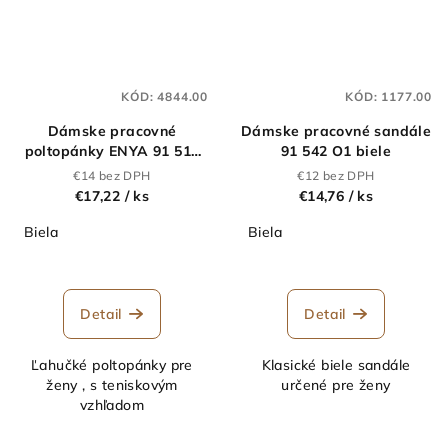
KÓD:
4844.00
KÓD:
1177.00
Dámske pracovné
Dámske pracovné sandále
poltopánky ENYA 91 512
91 542 O1 biele
O1 biele
€14 bez DPH
€12 bez DPH
€17,22
/ ks
€14,76
/ ks
Biela
Biela
Detail
Detail
Ľahučké poltopánky pre
Klasické biele sandále
ženy , s teniskovým
určené pre ženy
vzhľadom