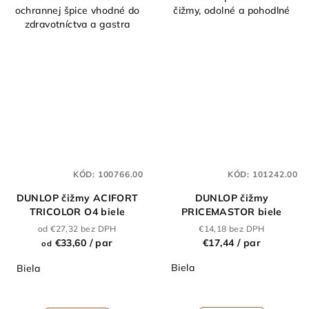
ochrannej špice vhodné do
čižmy, odolné a pohodlné
zdravotníctva a gastra
KÓD:
100766.00
KÓD:
101242.00
DUNLOP čižmy ACIFORT
DUNLOP čižmy
TRICOLOR O4 biele
PRICEMASTOR biele
od €27,32 bez DPH
€14,18 bez DPH
€33,60
/ par
€17,44
/ par
od
Biela
Biela