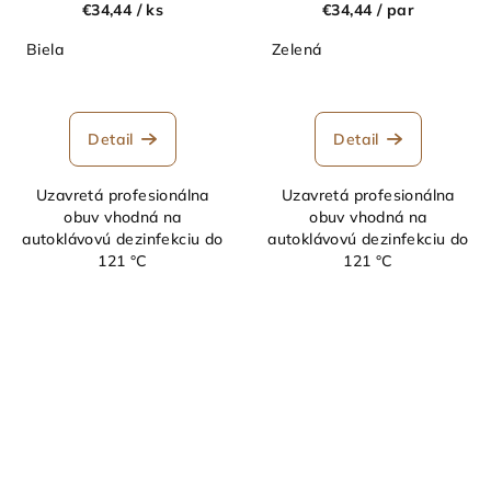
€34,44
/ ks
€34,44
/ par
Biela
Zelená
Detail
Detail
Uzavretá profesionálna
Uzavretá profesionálna
obuv vhodná na
obuv vhodná na
autoklávovú dezinfekciu do
autoklávovú dezinfekciu do
121 °C
121 °C