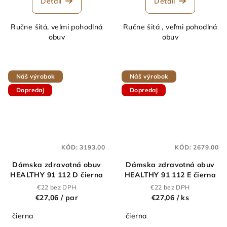
Detail
Detail
Ručne šitá, veľmi pohodlná
Ručne šitá , veľmi pohodlná
obuv
obuv
Náš výrobok
Náš výrobok
Dopredaj
Dopredaj
KÓD:
3193.00
KÓD:
2679.00
Dámska zdravotná obuv
Dámska zdravotná obuv
HEALTHY 91 112 D čierna
HEALTHY 91 112 E čierna
€22 bez DPH
€22 bez DPH
€27,06
/ par
€27,06
/ ks
čierna
čierna