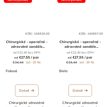
KÓD:
104826.00
KÓD:
104857.00
Chirurgické - operačné -
Chirurgické - operačné -
zdravotné sandále
zdravotné sandále
"kroksy" MAX VIOLA
"kroksy" MAX WHITE
od €22,40 bez DPH
od €22,40 bez DPH
€27,55
/ par
€27,55
/ par
od
od
€34,44
€34,44
(až –20 %)
(až –20 %)
Fialová
Biela
Detail
Detail
Chirurgické zdravotné
Chirurgické zdravotné