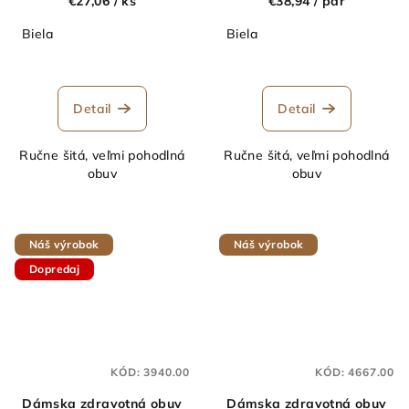
€27,06
/ ks
€38,94
/ par
Biela
Biela
Detail
Detail
Ručne šitá, veľmi pohodlná
Ručne šitá, veľmi pohodlná
obuv
obuv
Náš výrobok
Náš výrobok
Dopredaj
KÓD:
3940.00
KÓD:
4667.00
Dámska zdravotná obuv
Dámska zdravotná obuv