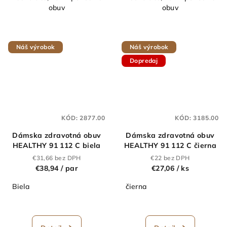
obuv
obuv
Náš výrobok
Náš výrobok
Dopredaj
KÓD:
2877.00
KÓD:
3185.00
Dámska zdravotná obuv
Dámska zdravotná obuv
HEALTHY 91 112 C biela
HEALTHY 91 112 C čierna
€31,66 bez DPH
€22 bez DPH
€38,94
/ par
€27,06
/ ks
Biela
čierna