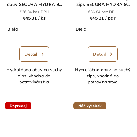
obuv SECURA HYDRA 91
zips SECURA HYDRA 91
250 N O2 biela
250 V O2 biela
€36,84 bez DPH
€36,84 bez DPH
€45,31
/ ks
€45,31
/ par
Biela
Biela
Detail
Detail
Hydrofóbna obuv na suchý
Hydrofóbna obuv na suchý
zips, vhodná do
zips, vhodná do
potravinárstva
potravinárstva
Dopredaj
Náš výrobok