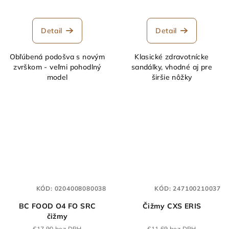
Detail
Detail
Obľúbená podošva s novým
Klasické zdravotnícke
zvrškom - veľmi pohodlný
sandálky, vhodné aj pre
model
širšie nôžky
KÓD:
0204008080038
KÓD:
247100210037
BC FOOD O4 FO SRC
Čižmy CXS ERIS
čižmy
€17,90 bez DPH
€11,69 bez DPH