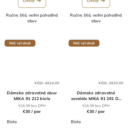
Detail
Detail
je
5,0
Ručne šitá, veľmi pohodlná
Ručne šitá, veľmi pohodlná
z
obuv
obuv
5
hviezdičiek.
Náš výrobok
Náš výrobok
KÓD:
4924.00
KÓD:
3933.00
Dámska zdravotná obuv
Dámske zdravotné
MIKA 91 212 biela
sandále MIKA 91 291 O1
biele
€24,39 bez DPH
€24,39 bez DPH
€30
/ par
€30
/ par
Biela
Biela