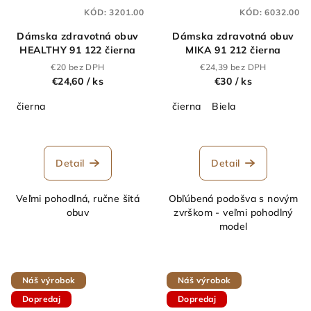
KÓD:
3201.00
KÓD:
6032.00
Dámska zdravotná obuv
Dámska zdravotná obuv
HEALTHY 91 122 čierna
MIKA 91 212 čierna
€20 bez DPH
€24,39 bez DPH
€24,60
/ ks
€30
/ ks
čierna
čierna
Biela
Detail
Detail
Veľmi pohodlná, ručne šitá
Obľúbená podošva s novým
obuv
zvrškom - veľmi pohodlný
model
Náš výrobok
Náš výrobok
Dopredaj
Dopredaj