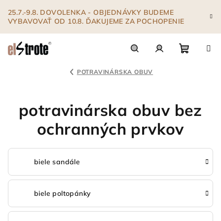
Prejsť
25.7.-9.8. DOVOLENKA - OBJEDNÁVKY BUDEME
na
VYBAVOVAŤ OD 10.8. ĎAKUJEME ZA POCHOPENIE
obsah
Nákupn
Hľadať
Prihlásenie
POTRAVINÁRSKA OBUV
košík
potravinárska obuv bez
ochranných prvkov
biele sandále
biele poltopánky