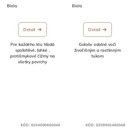
Biela
Biela
Detail
Detail
Pre každého kto hľadá
Galoše odolné voči
spoľahlivé, ľahké ,
živočišným a rastlinným
protišmykové čižmy na
tukom
všetky povrchy
KÓD:
0204000660046
KÓD:
0209002480048