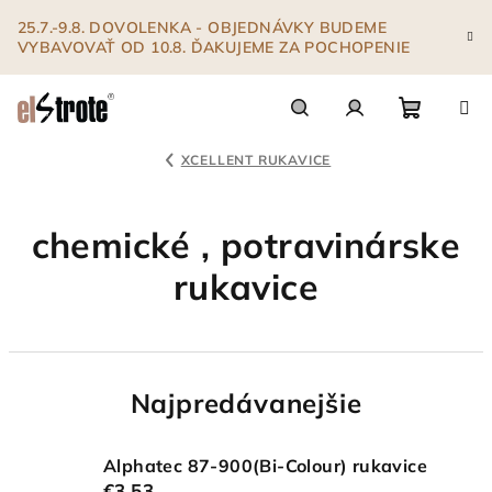
Prejsť
25.7.-9.8. DOVOLENKA - OBJEDNÁVKY BUDEME
na
VYBAVOVAŤ OD 10.8. ĎAKUJEME ZA POCHOPENIE
obsah
Nákupn
Hľadať
Prihlásenie
XCELLENT RUKAVICE
košík
chemické , potravinárske
rukavice
Najpredávanejšie
Alphatec 87-900(Bi-Colour) rukavice
€3,53