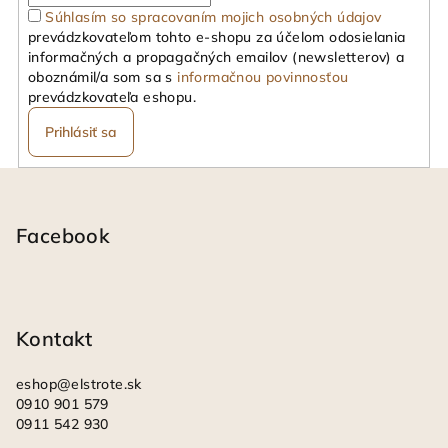
Súhlasím so spracovaním mojich osobných údajov
e
prevádzkovateľom tohto e-shopu za účelom odosielania
p
informačných a propagačných emailov (newsletterov) a
r
oboznámil/a som sa s
informačnou povinnosťou
v
prevádzkovateľa eshopu.
k
Prihlásiť sa
y
v
Z
ý
á
p
i
p
Facebook
s
ä
u
t
i
Kontakt
e
eshop
@
elstrote.sk
0910 901 579
0911 542 930