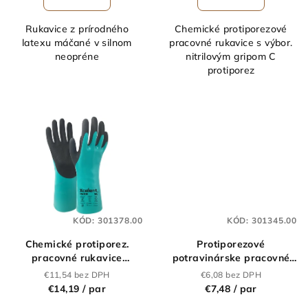
Rukavice z prírodného
Chemické protiporezové
latexu máčané v silnom
pracovné rukavice s výbor.
neopréne
nitrilovým gripom C
protiporez
KÓD:
301378.00
KÓD:
301345.00
Chemické protiporez.
Protiporezové
pracovné rukavice
potravinárske pracovné
XCELLENT 78-309
rukavice XCELLENT 12-
€11,54 bez DPH
€6,08 bez DPH
260
€14,19
/ par
€7,48
/ par