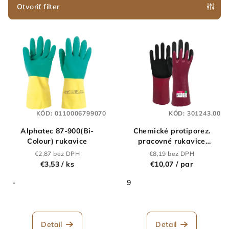
e
Otvoriť filter
p
V
r
ý
o
p
d
i
u
s
k
p
t
KÓD:
0110006799070
KÓD:
301243.00
r
o
Alphatec 87-900(Bi-
Chemické protiporez.
o
v
Colour) rukavice
pracovné rukavice
d
XCELLENT 78-308-
€2,87 bez DPH
€8,19 bez DPH
u
dopredaj
€3,53
/ ks
€10,07
/ par
k
-
9
t
o
v
Detail
Detail