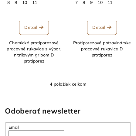
8
9
10
11
7
8
9
10
11
Detail
Detail
Chemické protiporezové
Protiporezové potravinárske
pracovné rukavice s výbor.
pracovné rukavice D
nitrilovým gripom D
protiporez
protiporez
4
položiek celkom
O
v
l
á
Odoberať newsletter
d
a
Email
c
i