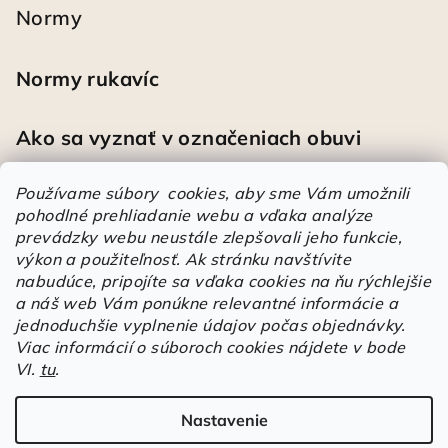
Normy
Normy rukavíc
Ako sa vyznať v označeniach obuvi
Používame súbory cookies, aby sme Vám umožnili
pohodlné prehliadanie webu a vďaka analýze
Heureka
prevádzky webu neustále zlepšovali jeho funkcie,
výkon a použiteľnosť.
Ak stránku navštívite
nabudúce, pripojíte sa vďaka cookies na ňu rýchlejšie
Športové pracovné poltopánky PRESTIGE CLASSIC biele
a náš web Vám ponúkne relevantné informácie a
Mária
|
Hodnotenie produktu je 5 z 5 hviezdičiek.
jednoduchšie vyplnenie údajov počas objednávky.
Á
Viac informácií o súboroch cookies nájdete v bode
r
VI.
tu
.
Árukereső.hu
u
k
Nastavenie
Copyright 2026
Elstrote®
. Všetky práva vyhradené.
Upraviť
e
nastavenie cookies