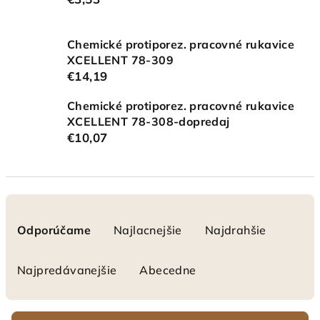
Chemické protiporez. pracovné rukavice
XCELLENT 78-309
€14,19
Chemické protiporez. pracovné rukavice
XCELLENT 78-308-dopredaj
€10,07
R
a
Odporúčame
Najlacnejšie
Najdrahšie
d
e
Najpredávanejšie
Abecedne
n
i