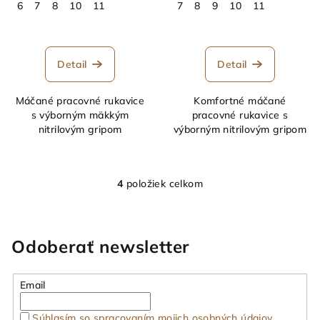
6
7
8
10
11
7
8
9
10
11
Detail
Detail
Máčané pracovné rukavice
Komfortné máčané
s výborným mäkkým
pracovné rukavice s
nitrilovým gripom
výborným nitrilovým gripom
4
položiek celkom
O
v
l
á
Odoberať newsletter
d
a
Email
c
i
Súhlasím so spracovaním mojich osobných údajov