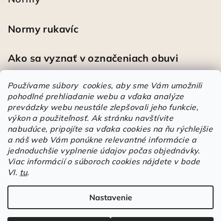
Normy rukavíc
Ako sa vyznať v označeniach obuvi
Používame súbory cookies, aby sme Vám umožnili
pohodlné prehliadanie webu a vďaka analýze
Heureka
prevádzky webu neustále zlepšovali jeho funkcie,
výkon a použiteľnosť.
Ak stránku navštívite
nabudúce, pripojíte sa vďaka cookies na ňu rýchlejšie
Športové pracovné poltopánky PRESTIGE CLASSIC biele
a náš web Vám ponúkne relevantné informácie a
Mária
|
Hodnotenie produktu je 5 z 5 hviezdičiek.
jednoduchšie vyplnenie údajov počas objednávky.
Á
Viac informácií o súboroch cookies nájdete v bode
r
VI.
tu
.
Árukereső.hu
u
k
Nastavenie
Copyright 2026
Elstrote®
. Všetky práva vyhradené.
Upraviť
e
nastavenie cookies
r