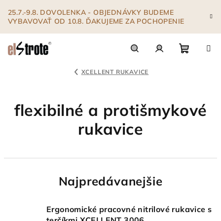
Prejsť
25.7.-9.8. DOVOLENKA - OBJEDNÁVKY BUDEME
na
VYBAVOVAŤ OD 10.8. ĎAKUJEME ZA POCHOPENIE
obsah
Nákupn
Hľadať
Prihlásenie
XCELLENT RUKAVICE
košík
flexibilné a protišmykové
rukavice
Najpredávanejšie
Ergonomické pracovné nitrilové rukavice s
terčíkmi XCELLENT 3006