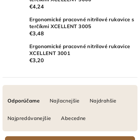
€4,24
Ergonomické pracovné nitrilové rukavice s
terčíkmi XCELLENT 3005
€3,48
Ergonomické pracovné nitrilové rukavice
XCELLENT 3001
€3,20
R
a
Odporúčame
Najlacnejšie
Najdrahšie
d
e
Najpredávanejšie
Abecedne
n
i