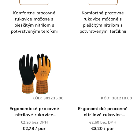
Komfortné pracovné
Komfortné pracovné
rukavice máčané s
rukavice máčané s
pieščitým nitrilom s
pieščitým nitrilom s
potvrstvenými terčíkmi
potvrstvenými terčíkmi
KÓD:
301235.00
KÓD:
301218.00
Ergonomické pracovné
Ergonomické pracovné
nitrilové rukavice
nitrilové rukavice
XCELLENT 2111
XCELLENT 3001
€2,26 bez DPH
€2,60 bez DPH
€2,78
/ par
€3,20
/ par