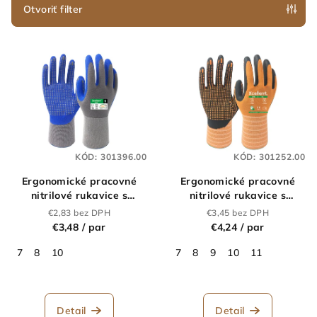
e
Otvoriť filter
p
V
r
ý
o
p
d
i
u
s
k
p
t
KÓD:
301396.00
KÓD:
301252.00
r
o
Ergonomické pracovné
Ergonomické pracovné
o
v
nitrilové rukavice s
nitrilové rukavice s
d
terčíkmi XCELLENT 3005
terčíkmi XCELLENT 3006
€2,83 bez DPH
€3,45 bez DPH
u
€3,48
/ par
€4,24
/ par
k
7
8
10
7
8
9
10
11
t
o
v
Detail
Detail