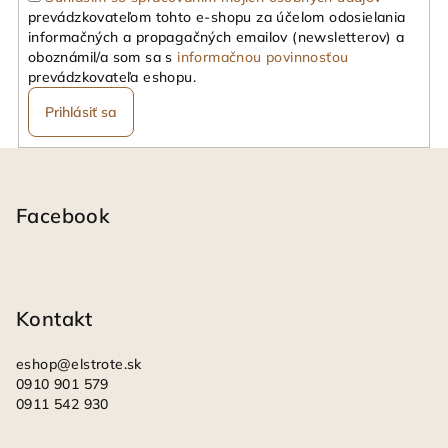
e
prevádzkovateľom tohto e-shopu za účelom odosielania
p
informačných a propagačných emailov (newsletterov) a
r
oboznámil/a som sa s
informačnou povinnosťou
v
prevádzkovateľa eshopu.
k
Prihlásiť sa
y
v
Z
ý
á
p
i
p
Facebook
s
ä
u
t
i
Kontakt
e
eshop
@
elstrote.sk
0910 901 579
0911 542 930