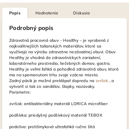
Popis
Hodnotenie
Diskusia
Podrobný popis
Zdravotná pracovná obuv - Healthy – je vyrobená z
najkvalitnejších talianských materiálov, ktoré sa
využívajú na výrobu zdravotne nezávadnej obuvi. Obuv
Healthy je vhodná do zdravotníckych zariadení,
laboratórneho prostredia, liečebných domov, gastra.
Healthy je veľmi ľahká a pohodlná zdravotná obuv, ktorá
ma na spomenutom trhu svoje vzácne miesto.
Zadný pásik je možné preklápať dopredu na
zvršok
, a
vytvoriť si tak zo sandálov, šlapky, nazúvaky.
Parametre:
zvršok: antibakteriálny materiál LORICA microfiber
podšívka: priedyšný podšívkový materiál TEBOX
podošva: protišmyková ultraľahká ručne šitá