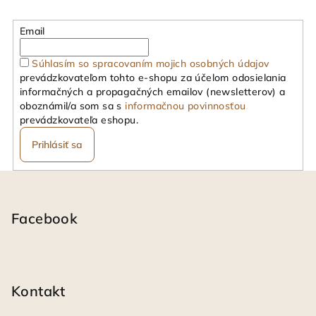
Email
Súhlasím so spracovaním mojich osobných údajov
prevádzkovateľom tohto e-shopu za účelom odosielania
informačných a propagačných emailov (newsletterov) a
oboznámil/a som sa s
informačnou povinnosťou
prevádzkovateľa eshopu.
Prihlásiť sa
Z
á
p
Facebook
ä
t
i
Kontakt
e