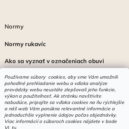
Normy
Normy rukavíc
Ako sa vyznať v označeniach obuvi
Používame súbory cookies, aby sme Vám umožnili
pohodlné prehliadanie webu a vďaka analýze
Heureka
prevádzky webu neustále zlepšovali jeho funkcie,
výkon a použiteľnosť.
Ak stránku navštívite
nabudúce, pripojíte sa vďaka cookies na ňu rýchlejšie
Športové pracovné poltopánky PRESTIGE CLASSIC biele
a náš web Vám ponúkne relevantné informácie a
Mária
|
Hodnotenie produktu je 5 z 5 hviezdičiek.
jednoduchšie vyplnenie údajov počas objednávky.
Á
Viac informácií o súboroch cookies nájdete v bode
r
VI.
tu
.