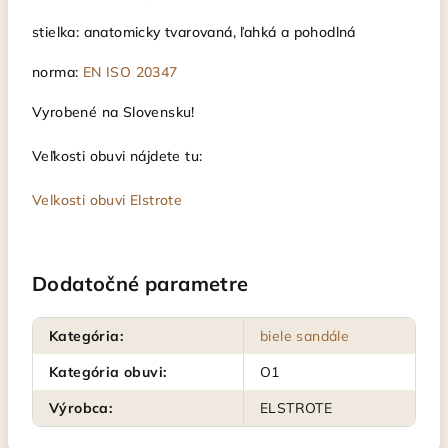
stielka: anatomicky tvarovaná, ľahká a pohodlná
norma:
EN ISO 20347
Vyrobené na Slovensku!
Veľkosti obuvi nájdete tu:
Velkosti obuvi Elstrote
Dodatočné parametre
Kategória
:
biele sandále
Kategória obuvi
:
O1
Výrobca
:
ELSTROTE