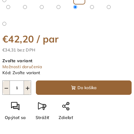
€42,20
/ par
€34,31 bez DPH
Jednotková
Zvoľte variant
cena:
Možnosti doručenia
Kód:
Zvoľte variant
−
+
Do košíka
Opýtať sa
Strážiť
Zdieľať