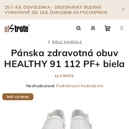
Prejsť
25.7.-9.8. DOVOLENKA - OBJEDNÁVKY BUDEME
na
VYBAVOVAŤ OD 10.8. ĎAKUJEME ZA POCHOPENIE
obsah
Nákupn
Hľadať
Prihlásenie
BIELE SANDÁLE
Pánska zdravotná obuv
košík
HEALTHY 91 112 PF+ biela
ELSTROTE
Priemerné
Neohodnotené
Podrobnosti hodnotenia
hodnotenie
Náš výrobok
produktu
je
0,0
z
5
hviezdičiek.