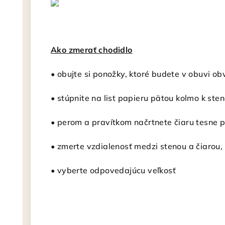
Ako zmerať chodidlo
• obujte si ponožky, ktoré budete v obuvi ob
• stúpnite na list papieru pätou kolmo k ste
• perom a pravítkom načrtnete čiaru tesne 
• zmerte vzdialenosť medzi stenou a čiarou, 
• vyberte odpovedajúcu veľkosť