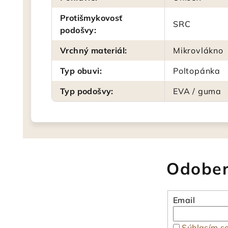
Protišmykovosť
SRC
podošvy
:
Vrchný materiál
:
Mikrovlákno
Typ obuvi
:
Poltopánka
Typ podošvy
:
EVA / guma
Odober
Email
Súhlasím s