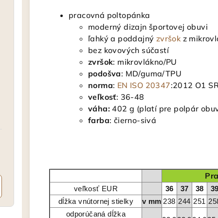
pracovná poltopánka
moderný dizajn športovej obuvi
ľahký a poddajný
zvršok
z mikrov
bez kovových súčastí
zvršok
: mikrovlákno/PU
podošva
: MD/guma/TPU
norma
:
EN ISO 20347
:2012 O1 S
veľkosť
: 36-48
váha:
402 g (platí pre polpár obuv
farba
: čierno-sivá
Pr
veľkosť EUR
36
37
38
3
dĺžka vnútornej stielky
v mm
238
244
251
25
odporúčaná dĺžka