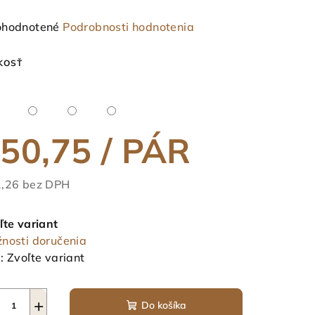
emerné
hodnotené
Podrobnosti hodnotenia
notenie
duktu
KOSŤ
50,75
/ PÁR
ezdičiek.
,26 bez DPH
notková
a:
ľte variant
nosti doručenia
:
Zvoľte variant
+
Do košíka