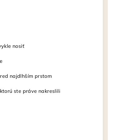
vykle nosiť
ne
pred najdlhším prstom
ktorú ste práve nakreslili