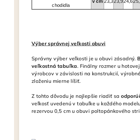
v cm
23,3
23,9
24,6
25
chodidla
Výber správnej veľkosti obuvi
Správny výber veľkosti je u obuvi zásadný.
B
veľkostná tabuľka
. Finálny rozmer u hotove
výrobcov v závislosti na konstrukcií, výro
zloženiu mierne líšiť.
Z tohto dôvodu je najlepšie riadiť sa
odporú
veľkosť uvedenú v tabuľke u každého modelu 
rezervou 0,5 cm u obuvi poltopánkového stri