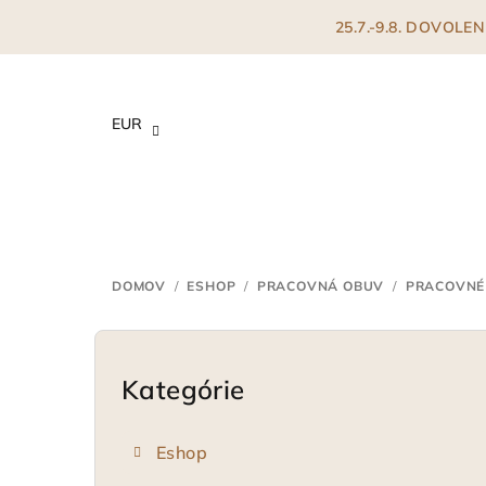
Prejsť
25.7.-9.8. DOVOL
na
obsah
EUR
DOMOV
/
ESHOP
/
PRACOVNÁ OBUV
/
PRACOVNÉ
B
o
Kategórie
Preskočiť
kategórie
č
Eshop
n