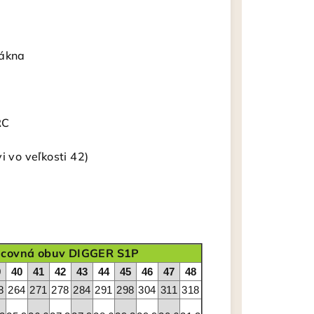
lákna
RC
i vo veľkosti 42)
acovná obuv DIGGER S1P
9
40
41
42
43
44
45
46
47
48
8
264
271
278
284
291
298
304
311
318