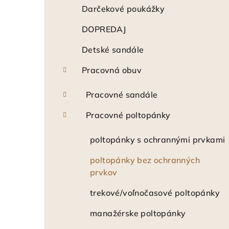
ý
Darčekové poukážky
p
DOPREDAJ
a
Detské sandále
n
Pracovná obuv
e
Pracovné sandále
l
Pracovné poltopánky
poltopánky s ochrannými prvkami
poltopánky bez ochranných
prvkov
trekové/voľnočasové poltopánky
manažérske poltopánky