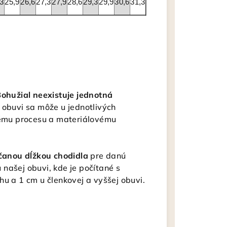
,3
25,9
26,6
27,3
27,9
28,6
29,3
29,9
30,6
31,3
ohužial neexistuje jednotná
j obuvi sa môže u jednotlivých
bnému procesu a materiálovému
čanou dĺžkou chodidla
pre danú
našej obuvi, kde je počítané s
hu a 1 cm u členkovej a vyššej obuvi.