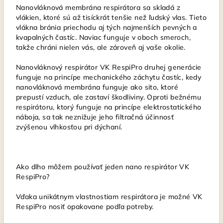
Nanovláknová membrána respirátora sa skladá z
vlákien, ktoré sú až tisíckrát tenšie než ľudský vlas. Tieto
vlákna bránia priechodu aj tých najmenších pevných a
kvapalných častíc. Naviac funguje v oboch smeroch,
takže chráni nielen vás, ale zároveň aj vaše okolie.
Nanovláknový respirátor VK RespiPro druhej generácie
funguje na princípe mechanického záchytu častíc, kedy
nanovláknová membrána funguje ako sito, ktoré
prepustí vzduch, ale zastaví škodliviny. Oproti bežnému
respirátoru, ktorý funguje na princípe elektrostatického
náboja, sa tak neznižuje jeho filtračná účinnosť
zvýšenou vlhkosťou pri dýchaní.
Ako dlho môžem používať jeden nano respirátor VK
RespiPro?
Vďaka unikátnym vlastnostiam respirátora je možné VK
RespiPro nosiť opakovane podľa potreby.