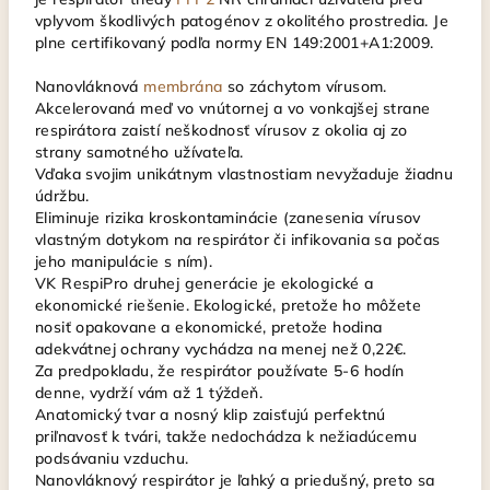
vplyvom škodlivých patogénov z okolitého prostredia. Je
plne certifikovaný podľa normy EN 149:2001+A1:2009.
Nanovláknová
membrána
so záchytom vírusom.
Akcelerovaná meď vo vnútornej a vo vonkajšej strane
respirátora zaistí neškodnosť vírusov z okolia aj zo
strany samotného užívateľa.
Vďaka svojim unikátnym vlastnostiam nevyžaduje žiadnu
údržbu.
Eliminuje rizika kroskontaminácie (zanesenia vírusov
vlastným dotykom na respirátor či infikovania sa počas
jeho manipulácie s ním).
VK RespiPro druhej generácie je ekologické a
ekonomické riešenie. Ekologické, pretože ho môžete
nosiť opakovane a ekonomické, pretože hodina
adekvátnej ochrany vychádza na menej než 0,22€.
Za predpokladu, že respirátor používate 5-6 hodín
denne, vydrží vám až 1 týždeň.
Anatomický tvar a nosný klip zaisťujú perfektnú
priľnavosť k tvári, takže nedochádza k nežiadúcemu
podsávaniu vzduchu.
Nanovláknový respirátor je ľahký a priedušný, preto sa