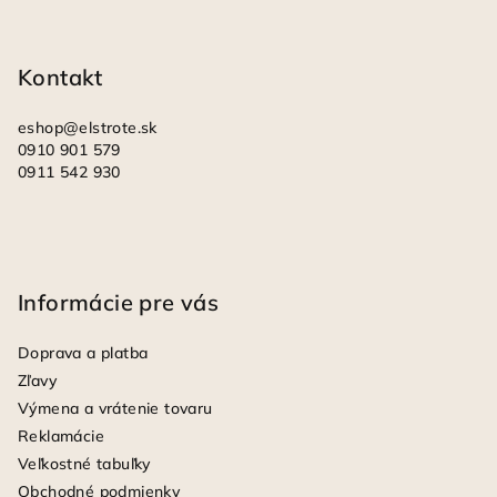
t
i
Kontakt
e
eshop
@
elstrote.sk
0910 901 579
0911 542 930
Informácie pre vás
Doprava a platba
Zľavy
Výmena a vrátenie tovaru
Reklamácie
Veľkostné tabuľky
Obchodné podmienky