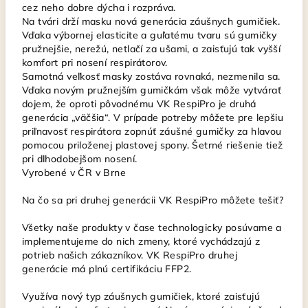
cez neho dobre dýcha i rozpráva.
Na tvári drží masku nová generácia záušnych gumičiek.
Vďaka výbornej elasticite a guľatému tvaru sú gumičky
pružnejšie, nerežú, netlačí za ušami, a zaisťujú tak vyšší
komfort pri nosení respirátorov.
Samotná veľkosť masky zostáva rovnaká, nezmenila sa.
Vďaka novým pružnejším gumičkám však môže vytvárať
dojem, že oproti pôvodnému VK RespiPro je druhá
generácia „väčšia“. V prípade potreby môžete pre lepšiu
priľnavosť respirátora zopnúť záušné gumičky za hlavou
pomocou priloženej plastovej spony. Šetrné riešenie tiež
pri dlhodobejšom nosení.
Vyrobené v ČR v Brne
Na čo sa pri druhej generácii VK RespiPro môžete tešiť?
Všetky naše produkty v čase technologicky posúvame a
implementujeme do nich zmeny, ktoré vychádzajú z
potrieb našich zákazníkov. VK RespiPro druhej
generácie má plnú certifikáciu FFP2.
Využíva nový typ záušnych gumičiek, ktoré zaisťujú