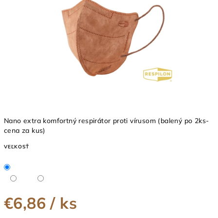
5
hviezdičiek.
Nano extra komfortný respirátor proti vírusom (balený po 2ks-
cena za kus)
VEĽKOSŤ
€6,86
/ ks