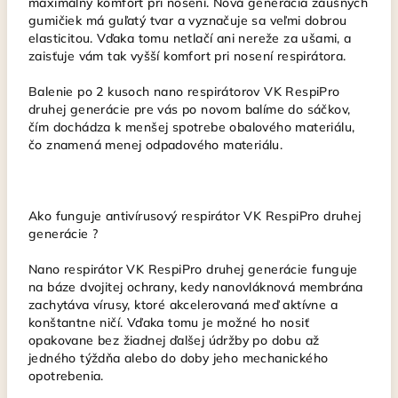
maximálny komfort pri nosení. Nová generácia záušnych
gumičiek má guľatý tvar a vyznačuje sa veľmi dobrou
elasticitou. Vďaka tomu netlačí ani nereže za ušami, a
zaisťuje vám tak vyšší komfort pri nosení respirátora.
Balenie po 2 kusoch nano respirátorov VK RespiPro
druhej generácie pre vás po novom balíme do sáčkov,
čím dochádza k menšej spotrebe obalového materiálu,
čo znamená menej odpadového materiálu.
Ako funguje antivírusový respirátor VK RespiPro druhej
generácie ?
Nano respirátor VK RespiPro druhej generácie funguje
na báze dvojitej ochrany, kedy nanovláknová membrána
zachytáva vírusy, ktoré akcelerovaná meď aktívne a
konštantne ničí. Vďaka tomu je možné ho nosiť
opakovane bez žiadnej ďalšej údržby po dobu až
jedného týždňa alebo do doby jeho mechanického
opotrebenia.