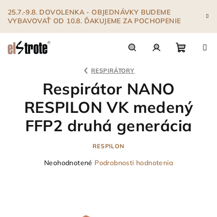
Prejsť
25.7.-9.8. DOVOLENKA - OBJEDNÁVKY BUDEME
na
VYBAVOVAŤ OD 10.8. ĎAKUJEME ZA POCHOPENIE
obsah
Nákupn
Hľadať
Prihlásenie
RESPIRÁTORY
Respirátor NANO
košík
RESPILON VK medený
FFP2 druhá generácia
RESPILON
Priemerné
Neohodnotené
Podrobnosti hodnotenia
hodnotenie
produktu
je
0,0
z