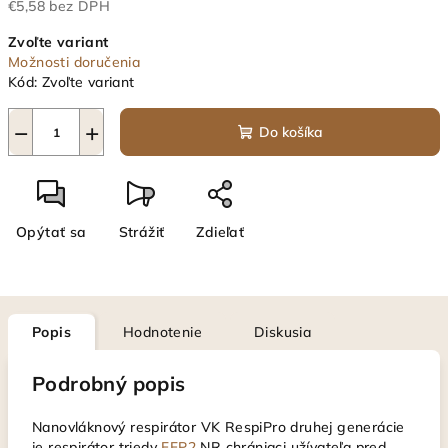
€5,58 bez DPH
Jednotková
Zvoľte variant
cena:
Možnosti doručenia
Kód:
Zvoľte variant
−
+
Do košíka
Opýtať sa
Strážiť
Zdieľať
Popis
Hodnotenie
Diskusia
Podrobný popis
Nanovláknový respirátor VK RespiPro druhej generácie
je respirátor triedy
FFP2
NR chrániaci užívateľa pred