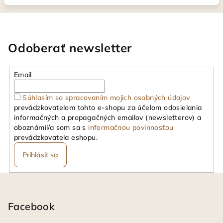
Odoberať newsletter
Email
Súhlasím so spracovaním mojich osobných údajov
prevádzkovateľom tohto e-shopu za účelom odosielania
informačných a propagačných emailov (newsletterov) a
oboznámil/a som sa s
informačnou povinnosťou
prevádzkovateľa eshopu.
Prihlásiť sa
Z
á
p
Facebook
ä