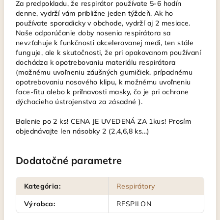
Za predpokladu, že respirátor používate 5-6 hodín
denne, vydrží vám približne jeden týždeň. Ak ho
používate sporadicky v obchode, vydrží aj 2 mesiace.
Naše odporúčanie doby nosenia respirátora sa
nevzťahuje k funkčnosti akcelerovanej medi, ten stále
funguje, ale k skutočnosti, že pri opakovanom používaní
dochádza k opotrebovaniu materiálu respirátora
(možnému uvoľneniu záušných gumičiek, prípadnému
opotrebovaniu nosového klipu, k možnému uvoľneniu
face-fitu alebo k priľnavosti masky, čo je pri ochrane
dýchacieho ústrojenstva za zásadné ).
Balenie po 2 ks! CENA JE UVEDENÁ ZA 1kus! Prosím
objednávajte len násobky 2 (2,4,6,8 ks...)
Dodatočné parametre
Kategória
:
Respirátory
Výrobca
:
RESPILON