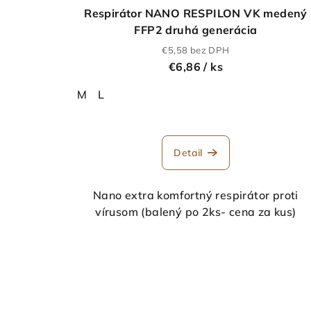
d
u
Respirátor NANO RESPILON VK medený
u
FFP2 druhá generácia
k
€5,58 bez DPH
k
t
€6,86
/ ks
t
o
M
L
o
v
v
Detail
Nano extra komfortný respirátor proti
vírusom (balený po 2ks- cena za kus)