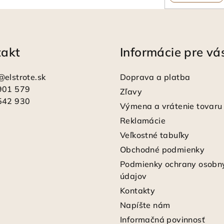
r
v
k
y
takt
Informácie pre vá
v
ý
@
elstrote.sk
Doprava a platba
p
901 579
Zľavy
i
542 930
Výmena a vrátenie tovaru
s
Reklamácie
u
Veľkostné tabuľky
Obchodné podmienky
Podmienky ochrany osobn
údajov
Kontakty
Napíšte nám
Informačná povinnosť