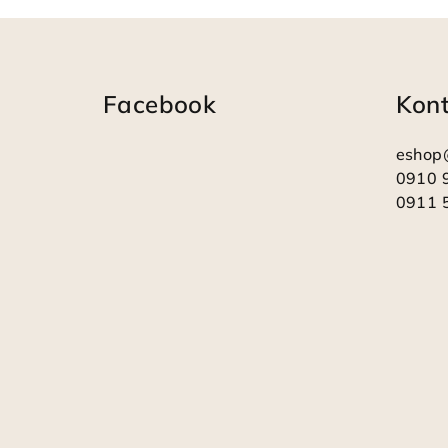
Z
á
Facebook
Kon
p
ä
eshop
t
0910 
0911 
i
e