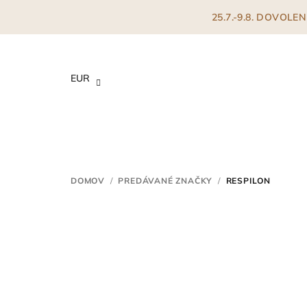
Prejsť
25.7.-9.8. DOVOL
na
obsah
EUR
DOMOV
/
PREDÁVANÉ ZNAČKY
/
RESPILON