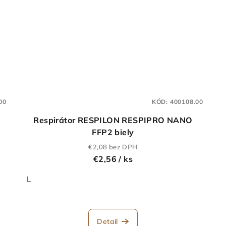
00
KÓD:
400108.00
Respirátor RESPILON RESPIPRO NANO
FFP2 biely
€2,08 bez DPH
€2,56
/ ks
L
Detail