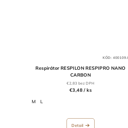
KÓD:
400109.
Respirátor RESPILON RESPIPRO NANO
CARBON
€2,83 bez DPH
€3,48
/ ks
M
L
Detail