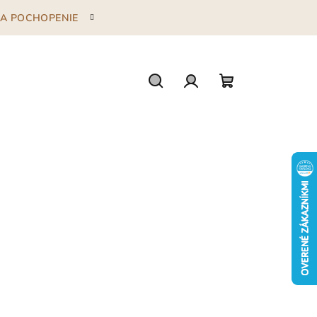
 ZA POCHOPENIE
Hľadať
Prihlásenie
Nákupný
košík