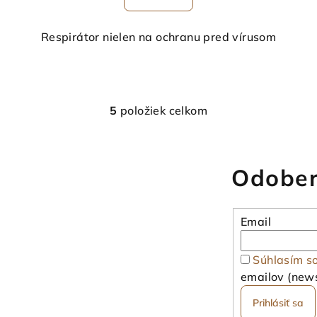
Respirátor nielen na ochranu pred vírusom
5
položiek celkom
O
v
l
Odober
á
d
a
Email
c
i
Súhlasím s
e
emailov (news
p
Prihlásiť sa