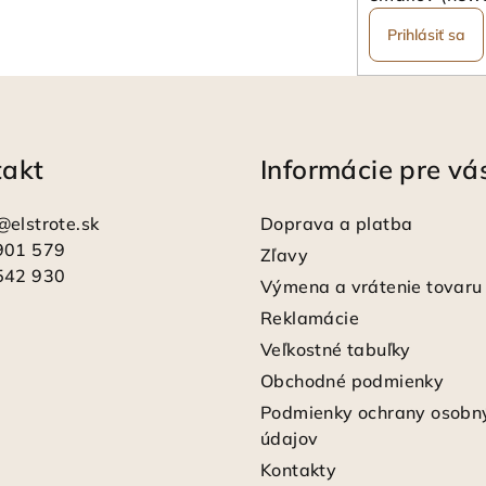
Prihlásiť sa
takt
Informácie pre vá
@
elstrote.sk
Doprava a platba
901 579
Zľavy
542 930
Výmena a vrátenie tovaru
Reklamácie
Veľkostné tabuľky
Obchodné podmienky
Podmienky ochrany osobn
údajov
Kontakty