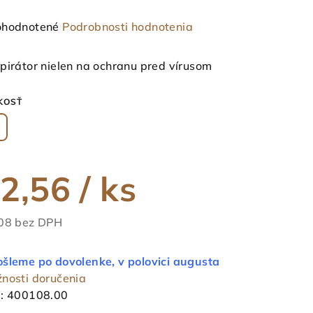
emerné
hodnotené
Podrobnosti hodnotenia
notenie
duktu
pirátor nielen na ochranu pred vírusom
KOSŤ
ezdičiek.
2,56
/ ks
08 bez DPH
notková
a:
šleme po dovolenke, v polovici augusta
nosti doručenia
:
400108.00