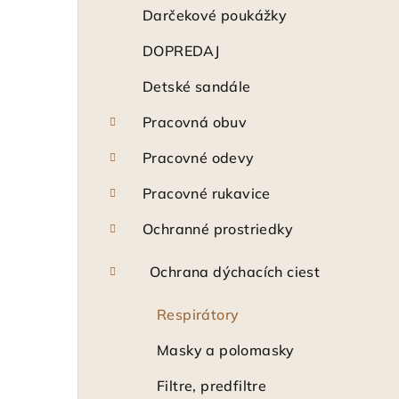
ý
Darčekové poukážky
p
DOPREDAJ
a
Detské sandále
n
Pracovná obuv
e
Pracovné odevy
l
Pracovné rukavice
Ochranné prostriedky
Ochrana dýchacích ciest
Respirátory
Masky a polomasky
Filtre, predfiltre