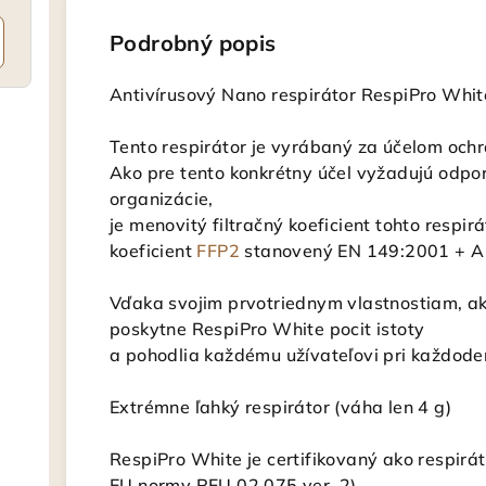
Podrobný popis
Antivírusový Nano respirátor RespiPro Whit
Tento respirátor je vyrábaný za účelom ochr
Ako pre tento konkrétny účel vyžadujú odpo
organizácie,
je menovitý filtračný koeficient tohto respir
koeficient
FFP2
stanovený EN 149:2001 + A
Vďaka svojim prvotriednym vlastnostiam, ak
poskytne RespiPro White pocit istoty
a pohodlia každému užívateľovi pri každod
Extrémne ľahký respirátor (váha len 4 g)
RespiPro White je certifikovaný ako respirá
EU normy RFU 02.075 ver. 2)