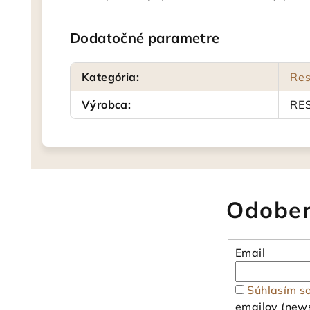
Dodatočné parametre
Kategória
:
Res
Výrobca
:
RE
Odober
Email
Súhlasím s
emailov (news