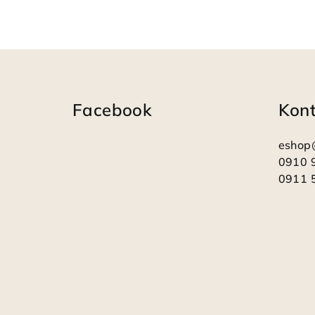
Z
á
Facebook
Kon
p
ä
eshop
t
0910 
0911 
i
e