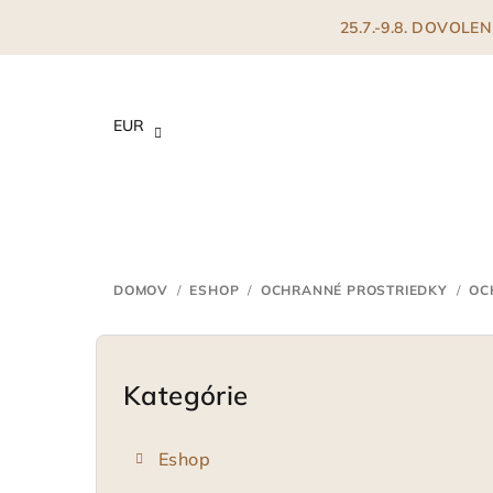
Prejsť
25.7.-9.8. DOVOL
na
obsah
EUR
DOMOV
/
ESHOP
/
OCHRANNÉ PROSTRIEDKY
/
OC
B
o
Kategórie
Preskočiť
kategórie
č
Eshop
n