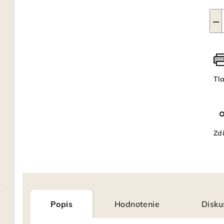
−
Tl
Zdi
Popis
Hodnotenie
Disku