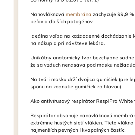
Nanovláknová
membrána
zachycuje 99,9 % v
peľov a ďalších patogénov
Ideálna voľba na každodenné dochádzanie 
na nákup a pri návšteve lekára.
Unikátny anatomický tvar bezchybne sadne n
že sa vzduch nenasáva pod masku nežiadúc
Na tvári masku drží dvojica gumičiek (pre l
sponu na zopnutie gumičiek za hlavou).
Ako antivírusový respirátor RespiPro White 
Respirátor obsahuje nanovláknovú membrán
extrémne hustých sietí vlákien. Tieto vlákna
najmenších pevných i kvapalných častíc.