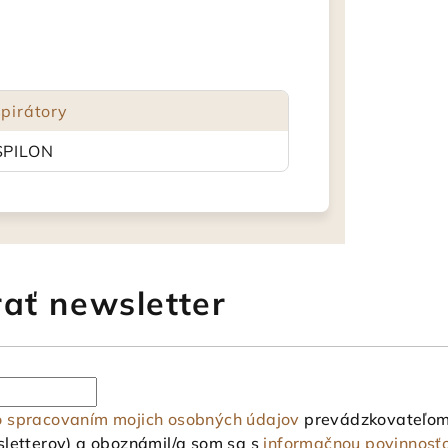
pirátory
SPILON
ať newsletter
o spracovaním mojich osobných údajov
prevádzkovateľom 
letterov) a oboznámil/a som sa s
informačnou povinnosť