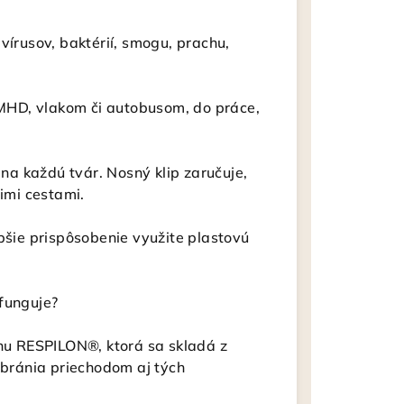
írusov, baktérií, smogu, prachu,
MHD, vlakom či autobusom, do práce,
a každú tvár. Nosný klip zaručuje,
imi cestami.
epšie prispôsobenie využite plastovú
funguje?
u RESPILON®, ktorá sa skladá z
 bránia priechodom aj tých