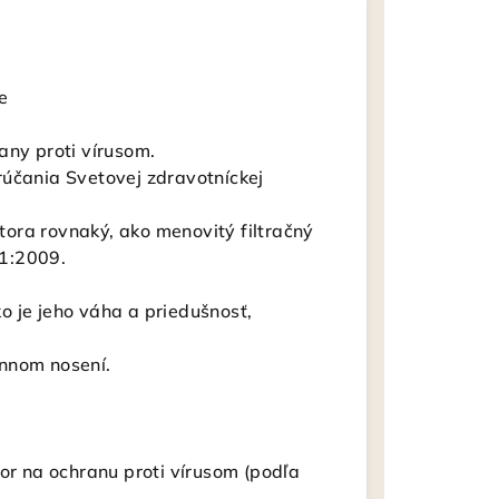
e
any proti vírusom.
rúčania Svetovej zdravotníckej
átora rovnaký, ako menovitý filtračný
1:2009.
o je jeho váha a priedušnosť,
ennom nosení.
tor na ochranu proti vírusom (podľa