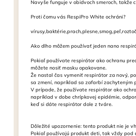
Navyše funguje v obidvoch smeroch, takže chr
Proti čomu vás RespiPro White ochráni?
vírusy,baktérie,prach,plesne,smog,peľ,rozto
Ako dlho môžem používať jeden nano respir
Pokiaľ používate respirátor ako ochranu pr
môžete nosiť masku opakovane.
Že nastal čas vymeniť respirátor za nový, p
sa zmení, napríklad sa zafarbí zachyteným 
V prípade, že používate respirátor ako ochr
napríklad v dobe chrípkovej epidémie, odpo
keď si dáte respirátor dole z tváre.
Dôležité upozornenie: tento produkt nie je v
Pokiaľ používajú produkt deti, tak vždy pod