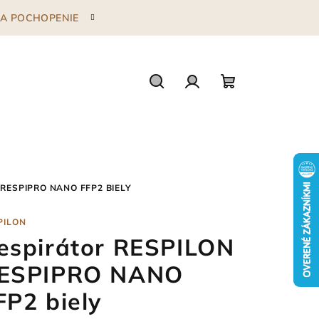
 ZA POCHOPENIE
Hľadať
Prihlásenie
Nákupný
košík
 RESPIPRO NANO FFP2 BIELY
PILON
espirátor RESPILON
ESPIPRO NANO
FP2 biely