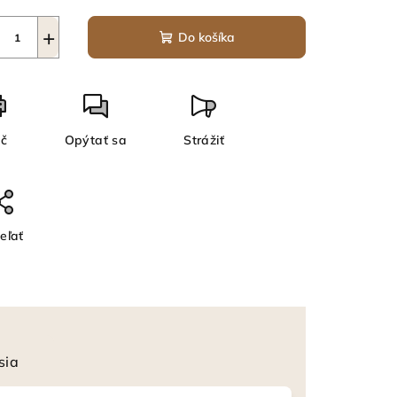
+
Do košíka
ač
Opýtať sa
Strážiť
eľať
sia