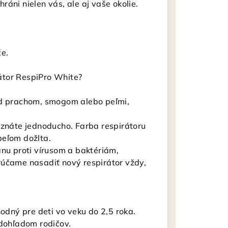
áni nielen vás, ale aj vaše okolie.
če.
átor RespiPro White?
ed prachom, smogom alebo peľmi,
oznáte jednoducho. Farba respirátoru
peľom dožlta.
anu proti vírusom a baktériám,
rúčame nasadiť nový respirátor vždy,
hodný pre deti vo veku do 2,5 roka.
 dohľadom rodičov.