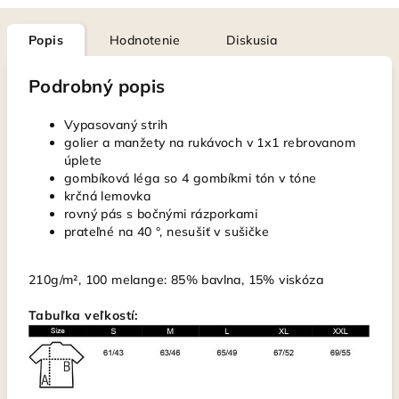
Popis
Hodnotenie
Diskusia
Podrobný popis
Vypasovaný strih
golier a manžety na rukávoch v 1x1 rebrovanom
úplete
gombíková léga so 4 gombíkmi tón v tóne
krčná lemovka
rovný pás s bočnými rázporkami
prateľné na 40 °, nesušiť v sušičke
210g/m², 100 melange: 85% bavlna, 15% viskóza
Tabuľka veľkostí: