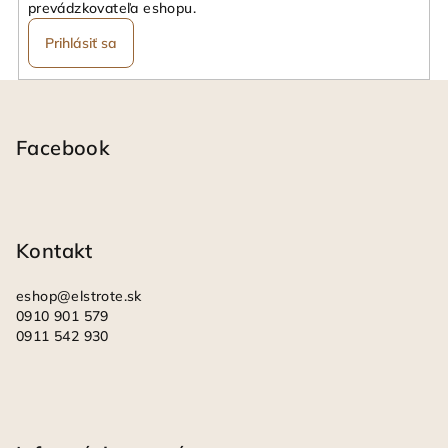
prevádzkovateľa eshopu.
Prihlásiť sa
Z
á
p
Facebook
ä
t
i
Kontakt
e
eshop
@
elstrote.sk
0910 901 579
0911 542 930