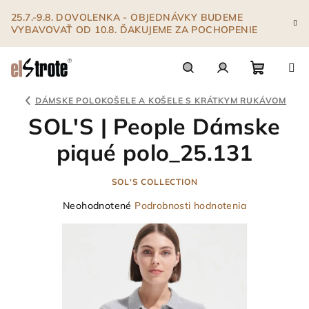
Prejsť
25.7.-9.8. DOVOLENKA - OBJEDNÁVKY BUDEME
na
VYBAVOVAŤ OD 10.8. ĎAKUJEME ZA POCHOPENIE
obsah
Nákupn
Hľadať
Prihlásenie
DÁMSKE POLOKOŠELE A KOŠELE S KRÁTKYM RUKÁVOM
SOL'S | People Dámske
košík
piqué polo_25.131
SOL'S COLLECTION
Priemerné
Neohodnotené
Podrobnosti hodnotenia
hodnotenie
produktu
je
0,0
z
5
hviezdičiek.