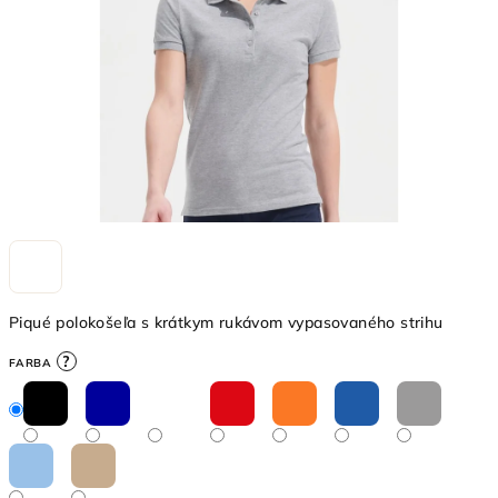
Piqué polokošeľa s krátkym rukávom vypasovaného strihu
?
FARBA