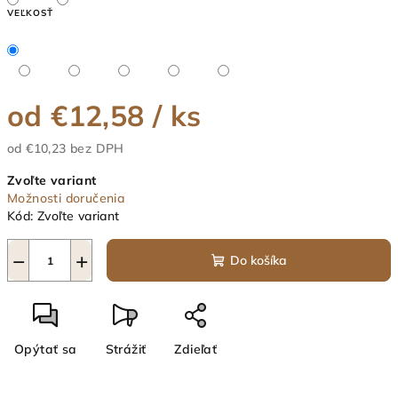
VEĽKOSŤ
od
€12,58
/ ks
od
€10,23
bez DPH
Jednotková
Zvoľte variant
cena:
Možnosti doručenia
Kód:
Zvoľte variant
−
+
Do košíka
Opýtať sa
Strážiť
Zdieľať