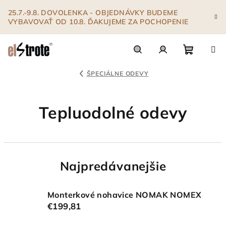
Prejsť
25.7.-9.8. DOVOLENKA - OBJEDNÁVKY BUDEME
na
VYBAVOVAŤ OD 10.8. ĎAKUJEME ZA POCHOPENIE
obsah
Nákupn
Hľadať
Prihlásenie
ŠPECIÁLNE ODEVY
košík
Tepluodolné odevy
Najpredávanejšie
Monterkové nohavice NOMAK NOMEX
€199,81