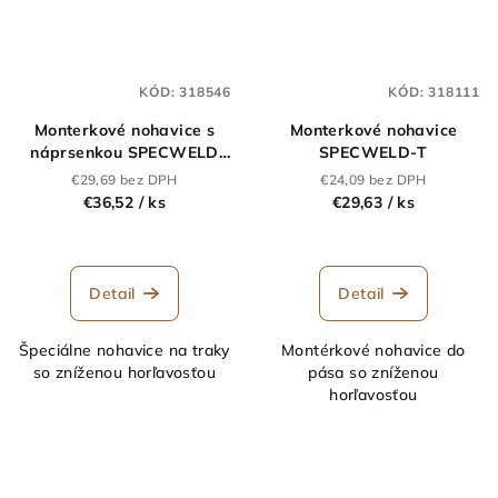
KÓD:
318546
KÓD:
318111
Monterkové nohavice s
Monterkové nohavice
náprsenkou SPECWELD
SPECWELD-T
LACL
€29,69 bez DPH
€24,09 bez DPH
€36,52
/ ks
€29,63
/ ks
Detail
Detail
Špeciálne nohavice na traky
Montérkové nohavice do
so zníženou horľavosťou
pása so zníženou
horľavosťou