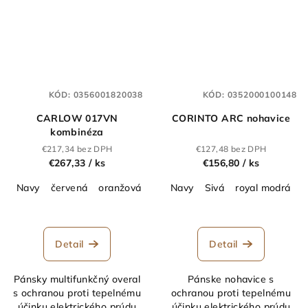
KÓD:
0356001820038
KÓD:
0352000100148
CARLOW 017VN
CORINTO ARC nohavice
kombinéza
€217,34 bez DPH
€127,48 bez DPH
€267,33
/ ks
€156,80
/ ks
Navy
červená
oranžová
royal modrá
Navy
Sivá
royal modrá
Detail
Detail
Pánsky multifunkčný overal
Pánske nohavice s
s ochranou proti tepelnému
ochranou proti tepelnému
účinku elektrického prúdu
účinku elektrického prúdu