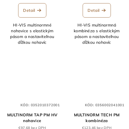
Detail
Detail
HI-VIS multinormné
HI-VIS multinormná
nohavice s elastickým
kombinéza s elastickým
pásom a nastaviteľnou
pásom a nastaviteľnou
dĺžkou nohavíc
dĺžkou nohavíc
KÓD:
0352010372001
KÓD:
0356002041001
MULTINORM TAP PM HV
MULTINORM TECH PM
nohavice
kombinéza
€97,68 bez DPH
€123,46 bez DPH