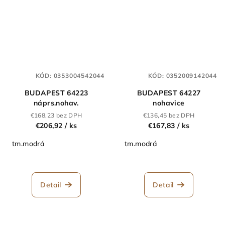
KÓD:
0353004542044
KÓD:
0352009142044
BUDAPEST 64223
BUDAPEST 64227
náprs.nohav.
nohavice
€168,23 bez DPH
€136,45 bez DPH
€206,92
/ ks
€167,83
/ ks
tm.modrá
tm.modrá
Detail
Detail