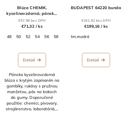
Blúza CHEMIK,
BUDAPEST 64220 bunda
kyselinovzdorná, pánska,
modrá
€57,98 bez DPH
€161,92 bez DPH
€71,32
/ ks
€199,16
/ ks
48
50
52
54
56
58
60
tm.modrá
62
64
Detail
Detail
Pánska kyselinovzdorná
blúza s krytým zapínaním na
gombíky, rukávy s pružnou
manžetou, pás na bokoch
do gumy. Doporučené
použitie: chemici, pivovary,
strojárenstvo, laboratóriá,...