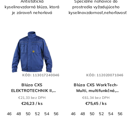
Antistatická
Špeciálne nohavice do
kyselinovzdorná blúza, ktorá
prostredia vyžadujúceho
je zároveň nehorlavá
kyselinovzdornosť,nehorľavosť
KÓD:
113017240046
KÓD:
112020071046
Blúza CXS
Blúza CXS WorkTech-
ELEKTROTECHNIK II,
Multi, multifunkčná,
antistatická a ESD,
pánska, sivo-čierna
€21,33 bez DPH
€61,34 bez DPH
pánska, modrá
€26,23
/ ks
€75,45
/ ks
46
48
50
52
54
56
58
46
60
48
62
50
64
52
54
56