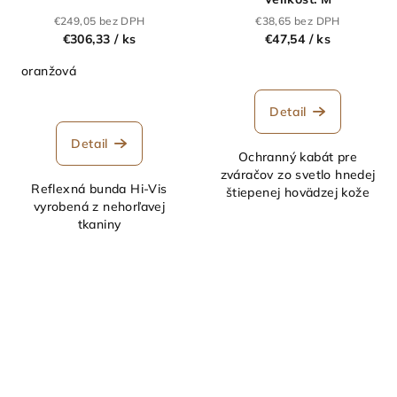
€249,05 bez DPH
€38,65 bez DPH
€306,33
/ ks
€47,54
/ ks
oranžová
Detail
Detail
Ochranný kabát pre
zváračov zo svetlo hnedej
Reflexná bunda Hi-Vis
štiepenej hovädzej kože
vyrobená z nehorľavej
tkaniny