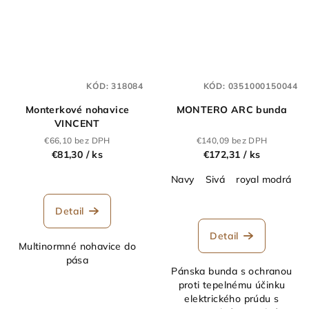
KÓD:
318084
KÓD:
0351000150044
Monterkové nohavice
MONTERO ARC bunda
VINCENT
€66,10 bez DPH
€140,09 bez DPH
€81,30
/ ks
€172,31
/ ks
Navy
Sivá
royal modrá
Detail
Detail
Multinormné nohavice do
pása
Pánska bunda s ochranou
proti tepelnému účinku
elektrického prúdu s