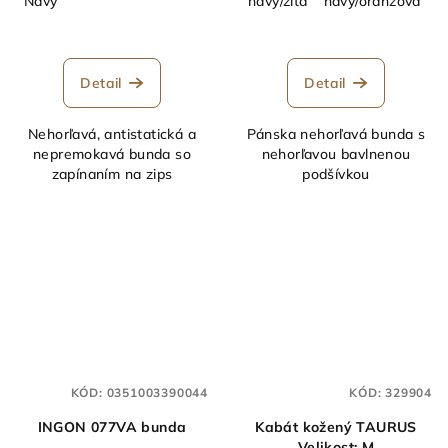
Navy
navy/žltá
navy/oranžová
n
Detail
Detail
Nehorľavá, antistatická a
Pánska nehorľavá bunda s
nepremokavá bunda so
nehorľavou bavlnenou
zapínaním na zips
podšívkou
KÓD:
0351003390044
KÓD:
329904
INGON 077VA bunda
Kabát kožený TAURUS
Velikost: M