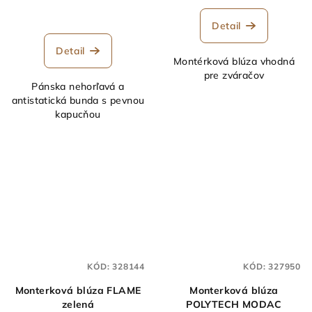
Detail
Detail
Montérková blúza vhodná
pre zváračov
Pánska nehorľavá a
antistatická bunda s pevnou
kapucňou
KÓD:
328144
KÓD:
327950
Monterková blúza FLAME
Monterková blúza
zelená
POLYTECH MODAC