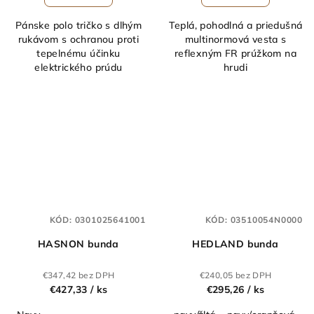
Pánske polo tričko s dlhým
Teplá, pohodlná a priedušná
rukávom s ochranou proti
multinormová vesta s
tepelnému účinku
reflexným FR prúžkom na
elektrického prúdu
hrudi
KÓD:
0301025641001
KÓD:
03510054N0000
HASNON bunda
HEDLAND bunda
€347,42 bez DPH
€240,05 bez DPH
€427,33
/ ks
€295,26
/ ks