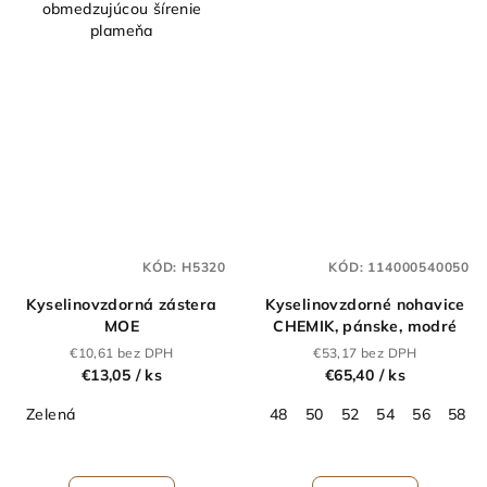
obmedzujúcou šírenie
plameňa
KÓD:
H5320
KÓD:
114000540050
Kyselinovzdorná zástera
Kyselinovzdorné nohavice
MOE
CHEMIK, pánske, modré
€10,61 bez DPH
€53,17 bez DPH
€13,05
/ ks
€65,40
/ ks
Zelená
48
50
52
54
56
58