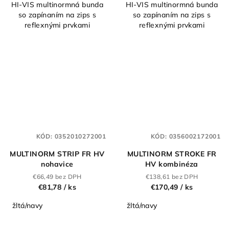
HI-VIS multinormná bunda
HI-VIS multinormná bunda
so zapínaním na zips s
so zapínaním na zips s
reflexnými prvkami
reflexnými prvkami
KÓD:
0352010272001
KÓD:
0356002172001
MULTINORM STRIP FR HV
MULTINORM STROKE FR
nohavice
HV kombinéza
€66,49 bez DPH
€138,61 bez DPH
€81,78
/ ks
€170,49
/ ks
žltá/navy
žltá/navy