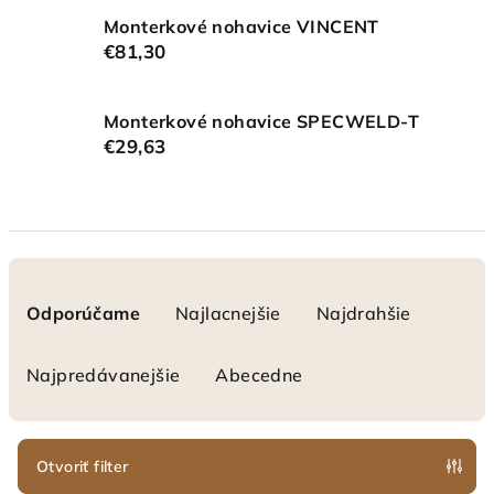
Monterkové nohavice VINCENT
€81,30
Monterkové nohavice SPECWELD-T
€29,63
R
a
Odporúčame
Najlacnejšie
Najdrahšie
d
e
Najpredávanejšie
Abecedne
n
i
e
Otvoriť filter