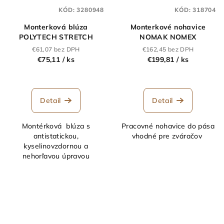
KÓD:
3280948
KÓD:
318704
Monterková blúza
Monterkové nohavice
POLYTECH STRETCH
NOMAK NOMEX
€61,07 bez DPH
€162,45 bez DPH
€75,11
/ ks
€199,81
/ ks
Detail
Detail
Montérková blúza s
Pracovné nohavice do pása
antistatickou,
vhodné pre zváračov
kyselinovzdornou a
nehorľavou úpravou