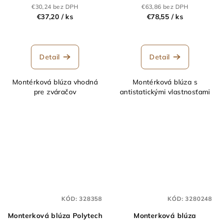
€30,24 bez DPH
€63,86 bez DPH
€37,20
/ ks
€78,55
/ ks
Detail
Detail
Montérková blúza vhodná
Montérková blúza s
pre zváračov
antistatickými vlastnosťami
KÓD:
328358
KÓD:
3280248
Monterková blúza Polytech
Monterková blúza