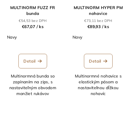
MULTINORM FUZZ FR
MULTINORM HYPER PM
bunda
nohavice
€54,53 bez DPH
€73,11 bez DPH
€67,07
/ ks
€89,93
/ ks
Navy
Navy
Detail
Detail
Multinormná bunda so
Multinormné nohavice s
zapínaním na zips, s
elastickým pásom a
nastaviteľným obvodom
nastaviteľnou dĺžkou
manžiet rukávov
nohavíc