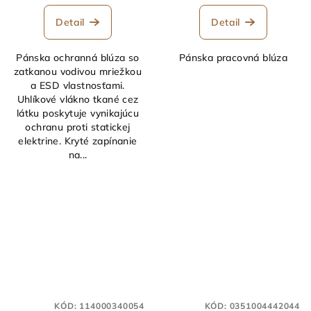
Detail
Detail
Pánska ochranná blúza so
Pánska pracovná blúza
zatkanou vodivou mriežkou
a ESD vlastnosťami.
Uhlíkové vlákno tkané cez
látku poskytuje vynikajúcu
ochranu proti statickej
elektrine. Kryté zapínanie
na...
KÓD:
114000340054
KÓD:
0351004442044