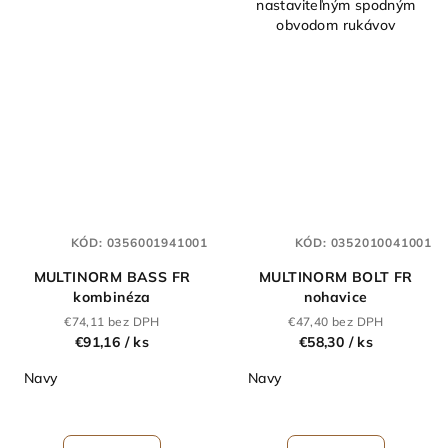
nastaviteľným spodným
obvodom rukávov
KÓD:
0356001941001
KÓD:
0352010041001
MULTINORM BASS FR
MULTINORM BOLT FR
kombinéza
nohavice
€74,11 bez DPH
€47,40 bez DPH
€91,16
/ ks
€58,30
/ ks
Navy
Navy