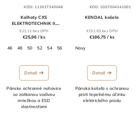
KÓD:
113017340046
KÓD:
0307004341001
Kalhoty CXS
KENDAL košela
ELEKTROTECHNIK II,
antistatické a ESD,
€21,11 bez DPH
€151,83 bez DPH
pánske, modré
€25,96
/ ks
€186,75
/ ks
46
48
50
52
54
56
58
Navy
60
62
64
Detail
Detail
Pánske ochranné nohavice
Pánska košeľa s ochranou
so zatkanou vodivou
proti tepelnému účinku
mriežkou a ESD
elektrického prúdu
vlastnosťami