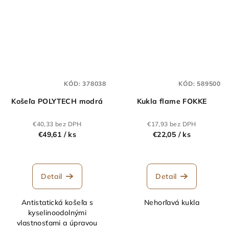
KÓD:
378038
KÓD:
589500
Košeľa POLYTECH modrá
Kukla flame FOKKE
€40,33 bez DPH
€17,93 bez DPH
€49,61
/ ks
€22,05
/ ks
Detail
Detail
Antistatická košeľa s
Nehorľavá kukla
kyselinoodolnými
vlastnosťami a úpravou