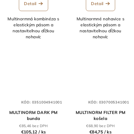
Detail
Detail
Multinormná kombinéza s
Multinormné nohavice s
elastickým pásom a
elastickým pásom a
nastaviteľnou dĺžkou
nastaviteľnou dĺžkou
nohavíc
nohavíc
KÓD:
0351004941001
KÓD:
0307005341001
MULTINORM DARK PM
MULTINORM FILTER PM
bunda
košela
€85,46 bez DPH
€68,90 bez DPH
€105,12
/ ks
€84,75
/ ks