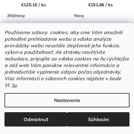
€120,15
/ ks
€151,86
/ ks
žltá/navy
Navy
Používame súbory cookies, aby sme Vám umožnili
pohodlné prehliadanie webu a vďaka analýze
Detail
Detail
prevádzky webu neustále zlepšovali jeho funkcie,
výkon a použiteľnosť.
Ak stránku navštívite
HI-VIS multinormné
nabudúce, pripojíte sa vďaka cookies na ňu rýchlejšie
nohavice s elastickým
a náš web Vám ponúkne relevantné informácie a
pásom a nastaviteľnou
jednoduchšie vyplnenie údajov počas objednávky.
dĺžkou nohavíc
Viac informácií o súboroch cookies nájdete v bode
VI.
tu
.
Nastavenie
Odmietnuť
Súhlasím