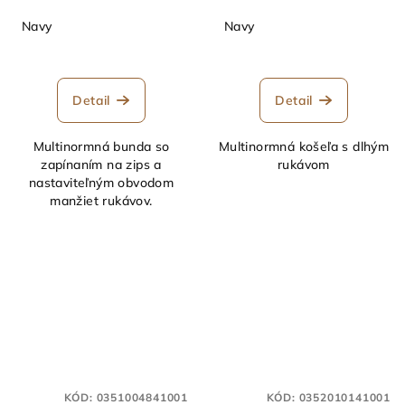
Navy
Navy
Detail
Detail
Multinormná bunda so
Multinormná košeľa s dlhým
zapínaním na zips a
rukávom
nastaviteľným obvodom
manžiet rukávov.
KÓD:
0351004841001
KÓD:
0352010141001