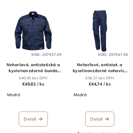
p
V
r
ý
o
p
d
i
u
s
k
p
t
KÓD:
207937.00
KÓD:
207947.00
r
o
Nehorlavá, antistatická a
Nehorľavé, antistat. a
o
v
kysleinovzdorná bunda
kyselinovzdorné nohavice
d
POLYTECH
do pása POLYTECH
€40,50 bez DPH
€36,37 bez DPH
u
€49,82
/ ks
€44,74
/ ks
k
Modrá
Modrá
t
o
v
Detail
Detail