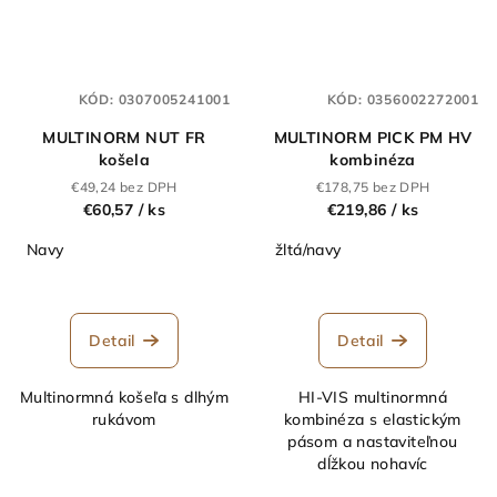
KÓD:
0307005241001
KÓD:
0356002272001
MULTINORM NUT FR
MULTINORM PICK PM HV
košela
kombinéza
€49,24 bez DPH
€178,75 bez DPH
€60,57
/ ks
€219,86
/ ks
Navy
žltá/navy
Detail
Detail
Multinormná košeľa s dlhým
HI-VIS multinormná
rukávom
kombinéza s elastickým
pásom a nastaviteľnou
dĺžkou nohavíc