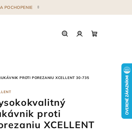
 ZA POCHOPENIE
Hľadať
Prihlásenie
Nákupný
košík
UKÁVNIK PROTI POREZANIU XCELLENT 30-735
LLENT
ysokokvalitný
ukávnik proti
orezaniu XCELLENT