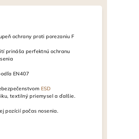
tupeň ochrany proti porezaniu F
ití prináša perfektnú ochranu
osenia
 podľa EN407
 nebezpečenstvom
ESD
u, textilný priemysel a ďalšie.
j pozícií počas nosenia.