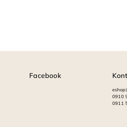
Z
á
Facebook
Kon
p
ä
eshop
t
0910 
0911 
i
e