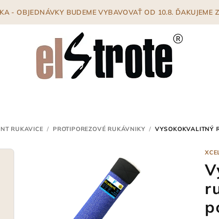
ENKA - OBJEDNÁVKY BUDEME VYBAVOVAŤ OD 10.8. ĎAKUJEME
ENT RUKAVICE
/
PROTIPOREZOVÉ RUKÁVNIKY
/
VYSOKOKVALITNÝ R
XCE
V
r
p