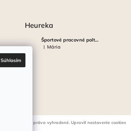
Heureka
Športové pracovné poltopánky PRESTIGE CLASSIC biele
Mária
|
Hodnotenie produktu je 5 z 5 hviezdičiek.
Súhlasím
lstrote®
. Všetky práva vyhradené.
Upraviť nastavenie cookies