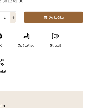
:
301241.00
+
Do košíka
ač
Opýtať sa
Strážiť
eľať
sia