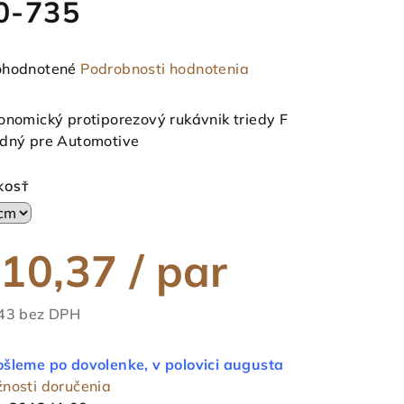
0-735
emerné
hodnotené
Podrobnosti hodnotenia
notenie
duktu
onomický protiporezový rukávnik triedy F
dný pre Automotive
KOSŤ
ezdičiek.
10,37
/ par
43 bez DPH
notková
a:
šleme po dovolenke, v polovici augusta
nosti doručenia