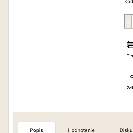
Kód
−
Tl
Zdi
Popis
Hodnotenie
Disku