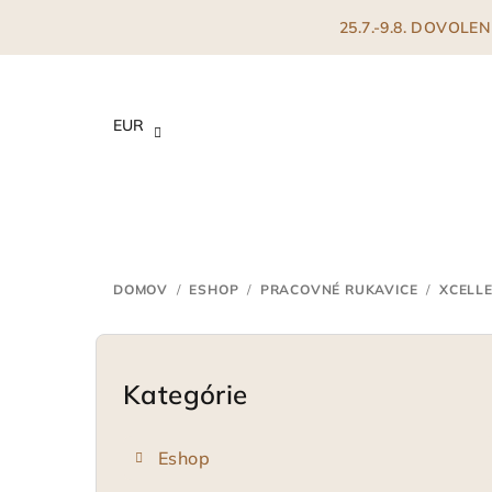
Prejsť
25.7.-9.8. DOVOL
na
obsah
EUR
DOMOV
/
ESHOP
/
PRACOVNÉ RUKAVICE
/
XCELL
B
o
Kategórie
Preskočiť
kategórie
č
Eshop
n