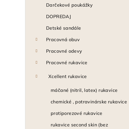
ý
Darčekové poukážky
p
DOPREDAJ
a
Detské sandále
n
Pracovná obuv
e
Pracovné odevy
l
Pracovné rukavice
Xcellent rukavice
máčané (nitril, latex) rukavice
chemické , potravinárske rukavice
protiporezové rukavice
rukavice second skin (bez