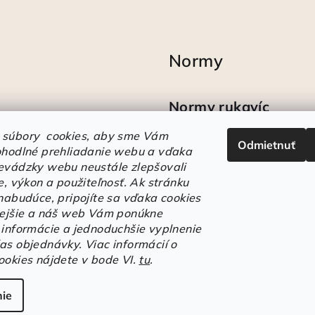
Normy
Normy rukavíc
 súbory cookies, aby sme Vám
Odmietnuť
Ako sa vyznať v
ohodlné prehliadanie webu a vďaka
označeniach obuvi
evádzky webu neustále zlepšovali
e, výkon a použiteľnosť.
Ak stránku
 nabudúce, pripojíte sa vďaka cookies
lejšie a náš web Vám ponúkne
 informácie a jednoduchšie vyplnenie
as objednávky. Viac informácií o
ookies nájdete v bode VI.
tu
.
Copyright 2026
E
ie