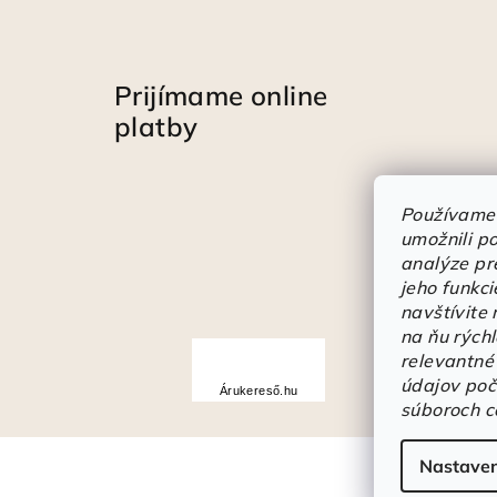
Prijímame online
platby
Používame
umožnili p
analýze pr
jeho funkci
navštívite
na ňu rých
Á
relevantné
r
údajov poč
Árukereső.hu
u
súboroch c
k
Nastaven
e