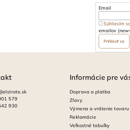
Email
Súhlasím s
emailov (news
Prihlásiť sa
takt
Informácie pre vá
@
elstrote.sk
Doprava a platba
901 579
Zľavy
542 930
Výmena a vrátenie tovaru
Reklamácie
Veľkostné tabuľky