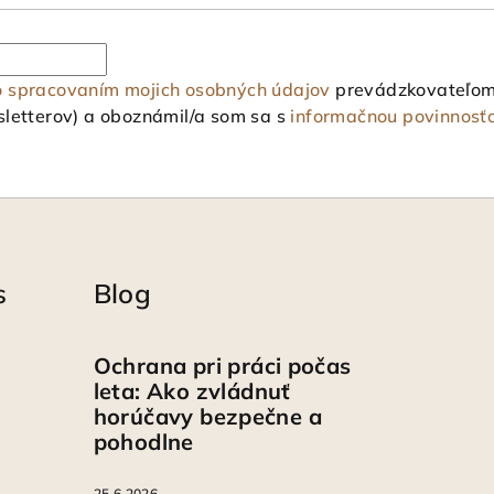
o spracovaním mojich osobných údajov
prevádzkovateľom 
letterov) a oboznámil/a som sa s
informačnou povinnosť
s
Blog
Ochrana pri práci počas
leta: Ako zvládnuť
horúčavy bezpečne a
pohodlne
25.6.2026