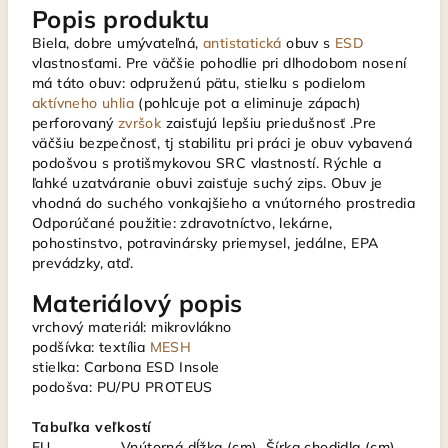
Popis produktu
Biela, dobre umývateľná,
antistatická
obuv s
ESD
vlastnosťami. Pre väčšie pohodlie pri dlhodobom nosení
má táto obuv: odpruženú pätu, stielku s podielom
aktívneho uhlia
(pohlcuje pot a eliminuje zápach)
perforovaný
zvršok
zaisťujú lepšiu priedušnosť .Pre
väčšiu bezpečnosť, tj stabilitu pri práci je obuv vybavená
podošvou s protišmykovou SRC vlastností. Rýchle a
ľahké uzatváranie obuvi zaisťuje suchý zips. Obuv je
vhodná do suchého vonkajšieho a vnútorného prostredia
Odporúčané použitie: zdravotníctvo, lekárne,
pohostinstvo, potravinársky priemysel, jedálne, EPA
prevádzky, atď.
Materiálový popis
vrchový materiál: mikrovlákno
podšívka: textília
MESH
stielka: Carbona ESD Insole
podošva: PU/PU PROTEUS
Tabuľka veľkostí
EU
Vnútorná dĺžka (cm)
Šírka chodidla (cm)