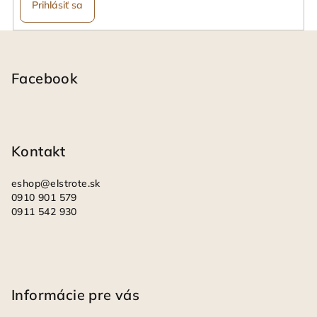
Prihlásiť sa
Z
á
p
Facebook
ä
t
i
Kontakt
e
eshop
@
elstrote.sk
0910 901 579
0911 542 930
Informácie pre vás