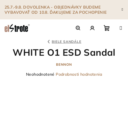
Prejsť
25.7.-9.8. DOVOLENKA - OBJEDNÁVKY BUDEME
na
VYBAVOVAŤ OD 10.8. ĎAKUJEME ZA POCHOPENIE
obsah
Nákupn
Hľadať
Prihlásenie
BIELE SANDÁLE
WHITE O1 ESD Sandal
košík
BENNON
Priemerné
Neohodnotené
Podrobnosti hodnotenia
hodnotenie
produktu
je
0,0
z
5
hviezdičiek.