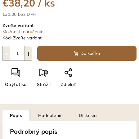
€38,20
/ ks
€31,06 bez DPH
Jednotková
Zvoľte variant
cena:
Možnosti doručenia
Kód:
Zvoľte variant
−
+
Do košíka
Opýtať sa
Strážiť
Zdieľať
Popis
Hodnotenie
Diskusia
Podrobný popis