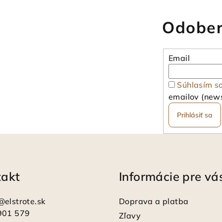
Odober
Email
Súhlasím s
emailov (news
Prihlásiť sa
takt
Informácie pre vá
@
elstrote.sk
Doprava a platba
901 579
Zľavy