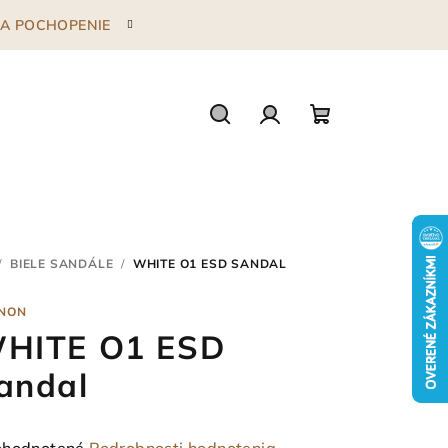
 ZA POCHOPENIE
Hľadať
Prihlásenie
Nákupný
košík
/
BIELE SANDÁLE
/
WHITE O1 ESD SANDAL
NON
HITE O1 ESD
andal
emerné