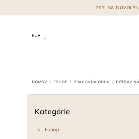
Prejsť
25.7.-9.8. DOVOL
na
obsah
EUR
DOMOV
/
ESHOP
/
PRACOVNÁ OBUV
/
POTRAVIN
B
o
Kategórie
Preskočiť
kategórie
č
Eshop
n