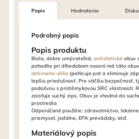
Popis
Hodnotenie
Disku
Podrobný popis
Popis produktu
Biela, dobre umývateľná,
antistatická
obuv 
pohodlie pri dlhodobom nosení má táto obuv
aktívneho uhlia
(pohlcuje pot a eliminuje z
lepšiu priedušnosť .Pre väčšiu bezpečnosť, tj
podošvou s protišmykovou SRC vlastností. R
zaisťuje suchý zips. Obuv je vhodná do suc
prostredia
Odporúčané použitie: zdravotníctvo, lekárne
priemysel, jedálne, EPA prevádzky, atď.
Materiálový popis