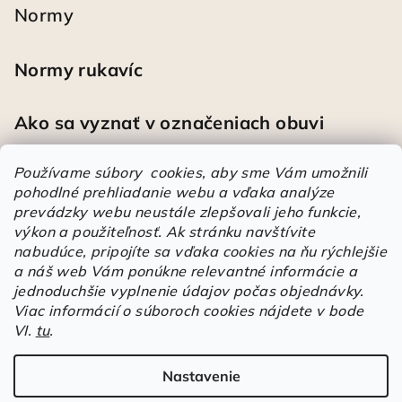
Normy
Normy rukavíc
Ako sa vyznať v označeniach obuvi
Používame súbory cookies, aby sme Vám umožnili
pohodlné prehliadanie webu a vďaka analýze
Heureka
prevádzky webu neustále zlepšovali jeho funkcie,
výkon a použiteľnosť.
Ak stránku navštívite
nabudúce, pripojíte sa vďaka cookies na ňu rýchlejšie
Športové pracovné poltopánky PRESTIGE CLASSIC biele
a náš web Vám ponúkne relevantné informácie a
Mária
|
Hodnotenie produktu je 5 z 5 hviezdičiek.
jednoduchšie vyplnenie údajov počas objednávky.
Á
Viac informácií o súboroch cookies nájdete v bode
VI.
tu
.
r
Árukereső.hu
u
k
Nastavenie
Copyright 2026
Elstrote®
. Všetky práva vyhradené.
Upraviť
e
nastavenie cookies