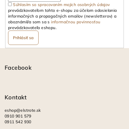
Súhlasím so spracovaním mojich osobných údajov
prevádzkovateľom tohto e-shopu za účelom odosielania
informačných a propagačných emailov (newsletterov) a
oboznámil/a som sa s
informačnou povinnosťou
prevádzkovateľa eshopu.
Prihlásiť sa
Z
á
p
Facebook
ä
t
i
Kontakt
e
eshop
@
elstrote.sk
0910 901 579
0911 542 930