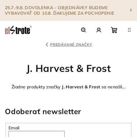
Prejsť
25.7.-9.8. DOVOLENKA - OBJEDNÁVKY BUDEME
na
VYBAVOVAŤ OD 10.8. ĎAKUJEME ZA POCHOPENIE
obsah
Nákupn
Hľadať
Prihlásenie
PREDÁVANÉ ZNAČKY
košík
J. Harvest & Frost
Žiadne produkty značky
J. Harvest & Frost
sa nenašli...
Odoberať newsletter
Email