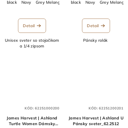
black
Navy
Grey Melange
black
Navy
Grey Melange
Detail
Detail
Unisex sveter so stojačikom
Pánsky rolák
a 1/4 zipsom
KÓD:
62251000200
KÓD:
62251200201
James Harvest | Ashland
James Harvest | Ashland U
Turtle Women Dámsky
Pánsky sveter_62.2512