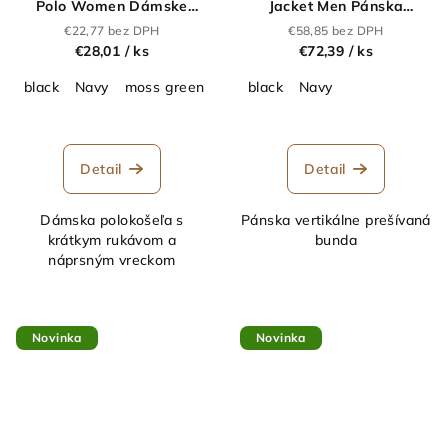
Polo Women Dámske
Jacket Men Pánska
piqué polo z ťažkej bavlny
prešívaná bunda_62.1053
€22,77 bez DPH
€58,85 bez DPH
"Two-Tone"_62.5039
€28,01
/ ks
€72,39
/ ks
black
Navy
moss green
black
Navy
Detail
Detail
Dámska polokošeľa s
Pánska vertikálne prešívaná
krátkym rukávom a
bunda
náprsným vreckom
Novinka
Novinka