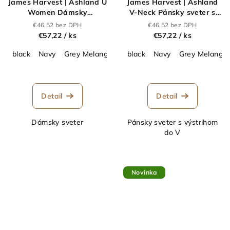
James Harvest | Ashland U
James Harvest | Ashland
Women Dámsky
V-Neck Pánsky sveter s
sveter_62.2509
výstrihom do V_62.2507
€46,52 bez DPH
€46,52 bez DPH
€57,22
/ ks
€57,22
/ ks
black
Navy
Grey Melange
black
Navy
Grey Melange
Detail
Detail
Dámsky sveter
Pánsky sveter s výstrihom
do V
Novinka