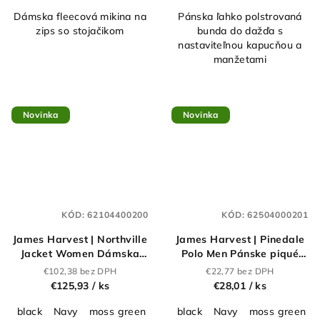
Dámska fleecová mikina na
Pánska ľahko polstrovaná
zips so stojačikom
bunda do dažďa s
nastaviteľnou kapucňou a
manžetami
Novinka
Novinka
KÓD:
62104400200
KÓD:
62504000201
James Harvest | Northville
James Harvest | Pinedale
Jacket Women Dámska
Polo Men Pánske piqué
bunda do dažďa "Two-
polo z ťažkej bavlny "Two-
€102,38 bez DPH
€22,77 bez DPH
Tone"_62.1044
Tone"_62.5040
€125,93
/ ks
€28,01
/ ks
black
Navy
moss green
black
Navy
moss green