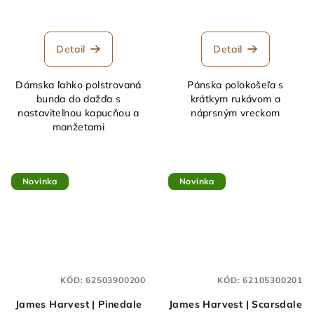
Detail
Detail
Dámska ľahko polstrovaná
Pánska polokošeľa s
bunda do dažďa s
krátkym rukávom a
nastaviteľnou kapucňou a
náprsným vreckom
manžetami
Novinka
Novinka
KÓD:
62503900200
KÓD:
62105300201
James Harvest | Pinedale
James Harvest | Scarsdale