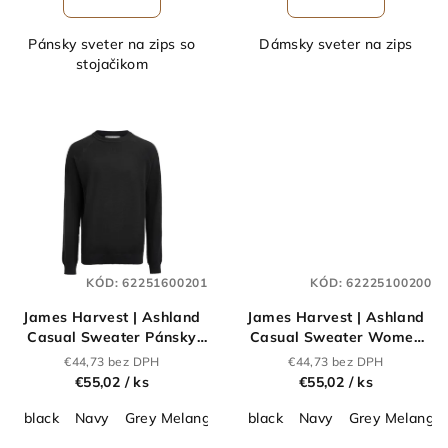
Pánsky sveter na zips so
Dámsky sveter na zips
stojačikom
KÓD:
62251600201
KÓD:
62225100200
James Harvest | Ashland
James Harvest | Ashland
Casual Sweater Pánsky
Casual Sweater Women
pletený sveter
Dámsky pletený sveter
€44,73 bez DPH
€44,73 bez DPH
"Casual"_62.2516
"Casual"_62.2251
€55,02
/ ks
€55,02
/ ks
black
Navy
Grey Melange
black
Navy
Grey Melange