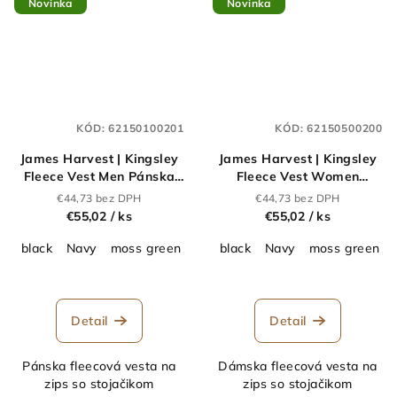
Novinka
Novinka
KÓD:
62150100201
KÓD:
62150500200
James Harvest | Kingsley
James Harvest | Kingsley
Fleece Vest Men Pánska
Fleece Vest Women
fleecová vesta Sherpa
Dámska fleecová vesta
€44,73 bez DPH
€44,73 bez DPH
"Two-Tone"_62.1501
Sherpa "Two-
€55,02
/ ks
€55,02
/ ks
Tone"_62.1505
black
Navy
moss green
black
Navy
moss green
Detail
Detail
Pánska fleecová vesta na
Dámska fleecová vesta na
zips so stojačikom
zips so stojačikom