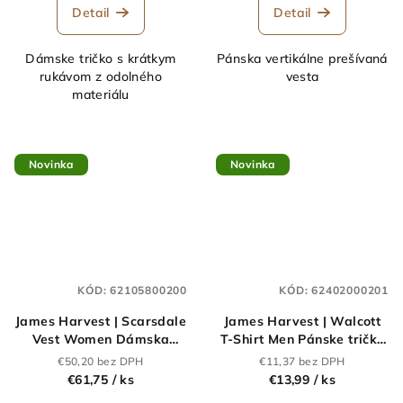
Detail
Detail
Dámske tričko s krátkym
Pánska vertikálne prešívaná
rukávom z odolného
vesta
materiálu
Novinka
Novinka
KÓD:
62105800200
KÓD:
62402000201
James Harvest | Scarsdale
James Harvest | Walcott
Vest Women Dámska
T-Shirt Men Pánske tričko
prešívaná vesta_62.1058
"Two-Tone"_62.4020
€50,20 bez DPH
€11,37 bez DPH
€61,75
/ ks
€13,99
/ ks