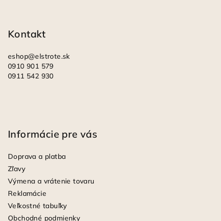
u
t
i
Kontakt
e
eshop
@
elstrote.sk
0910 901 579
0911 542 930
Informácie pre vás
Doprava a platba
Zľavy
Výmena a vrátenie tovaru
Reklamácie
Veľkostné tabuľky
Obchodné podmienky