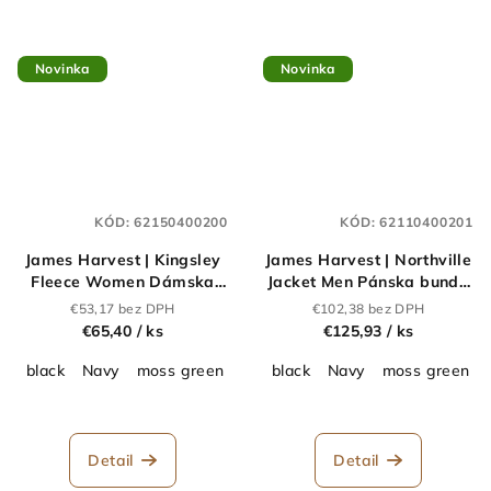
Novinka
Novinka
KÓD:
62150400200
KÓD:
62110400201
James Harvest | Kingsley
James Harvest | Northville
Fleece Women Dámska
Jacket Men Pánska bunda
fleecová bunda Sherpa
do dažďa "Two-
€53,17 bez DPH
€102,38 bez DPH
"Two-Tone"_62.1504
Tone"_62.1104
€65,40
/ ks
€125,93
/ ks
black
Navy
moss green
black
Navy
moss green
Detail
Detail