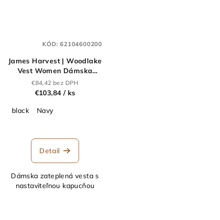
KÓD:
62104600200
James Harvest | Woodlake
Vest Women Dámska
vesta "Woodlake
€84,42 bez DPH
Heights"_62.1046
€103,84
/ ks
black
Navy
Detail
Dámska zateplená vesta s
nastaviteľnou kapucňou