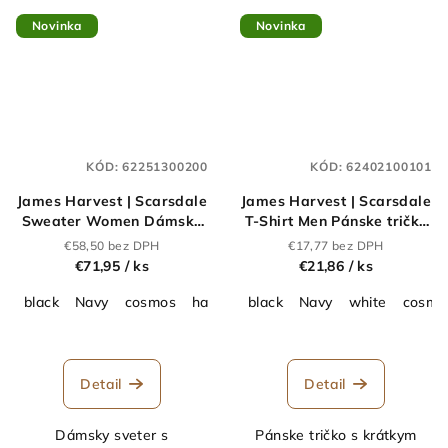
Novinka
Novinka
KÓD:
62251300200
KÓD:
62402100101
James Harvest | Scarsdale
James Harvest | Scarsdale
Sweater Women Dámsky
T-Shirt Men Pánske tričko
sveter_62.2513
z ťažkej bavlny_62.4021
€58,50 bez DPH
€17,77 bez DPH
€71,95
/ ks
€21,86
/ ks
black
Navy
cosmos
hazel
black
Navy
white
cosmo
Detail
Detail
Dámsky sveter s
Pánske tričko s krátkym