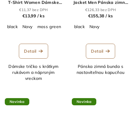
T-Shirt Women Dámske
Jacket Men Pánska zimná
tričko "Two-Tone"_62.4009
bunda "Woodlake
€11,37 bez DPH
€126,33 bez DPH
Heights"_62.1037
€13,99
/ ks
€155,38
/ ks
black
Navy
moss green
black
Navy
Detail
Detail
Dámske tričko s krátkym
Pánska zimná bunda s
rukávom a náprsným
nastaviteľnou kapucňou
vreckom
Novinka
Novinka