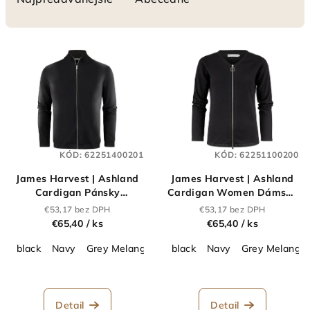
n
i
V
e
ý
p
p
r
i
o
s
d
p
u
KÓD:
62251400201
KÓD:
62251100200
r
k
James Harvest | Ashland
James Harvest | Ashland
o
t
Cardigan Pánsky
Cardigan Women Dámsky
d
cardigan_62.2514
cardigan_62.2511
o
€53,17 bez DPH
€53,17 bez DPH
u
€65,40
/ ks
€65,40
/ ks
v
k
black
Navy
Grey Melange
black
Navy
Grey Melange
t
o
v
Detail
Detail