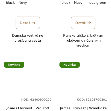
black
Navy
black
Navy
moss green
Detail
Detail
Dámska vertikálne
Pánske tričko s krátkym
prešívaná vesta
rukávom a náprsným
vreckom
Novinka
Novinka
KÓD:
62400900200
KÓD:
62103700201
James Harvest | Walcott
James Harvest | Woodlake