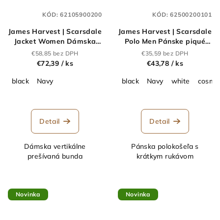
KÓD:
62105900200
KÓD:
62500200101
James Harvest | Scarsdale
James Harvest | Scarsdale
Jacket Women Dámska
Polo Men Pánske piqué
prešívaná bunda_62.1059
polo z ťažkej
€58,85 bez DPH
€35,59 bez DPH
bavlny_62.5002
€72,39
/ ks
€43,78
/ ks
black
Navy
black
Navy
white
cosmo
Detail
Detail
Dámska vertikálne
Pánska polokošeľa s
prešívaná bunda
krátkym rukávom
Novinka
Novinka