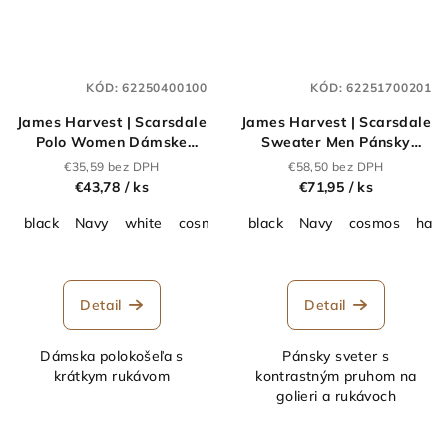
KÓD:
62250400100
KÓD:
62251700201
James Harvest | Scarsdale
James Harvest | Scarsdale
Polo Women Dámske
Sweater Men Pánsky
piqué polo z ťažkej
sveter_62.2517
€35,59 bez DPH
€58,50 bez DPH
bavlny_62.2504
€43,78
/ ks
€71,95
/ ks
black
Navy
white
cosmos
hazel
black
Navy
cosmos
haze
Detail
Detail
Dámska polokošeľa s
Pánsky sveter s
krátkym rukávom
kontrastným pruhom na
golieri a rukávoch