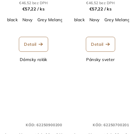
rolák_62.2510
€46,52 bez DPH
€46,52 bez DPH
€57,22
/ ks
€57,22
/ ks
black
Navy
Grey Melange
black
Navy
Grey Melange
Detail
Detail
Dámsky rolák
Pánsky sveter
KÓD:
62250900200
KÓD:
62250700201