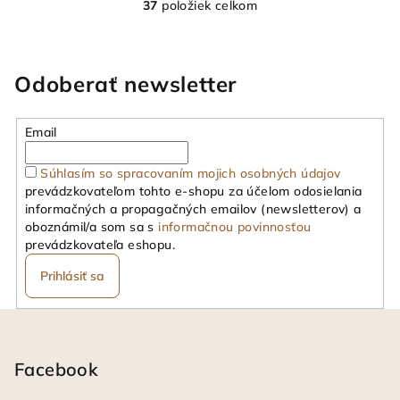
37
položiek celkom
O
v
l
á
Odoberať newsletter
d
a
Email
c
i
Súhlasím so spracovaním mojich osobných údajov
e
prevádzkovateľom tohto e-shopu za účelom odosielania
p
informačných a propagačných emailov (newsletterov) a
r
oboznámil/a som sa s
informačnou povinnosťou
v
prevádzkovateľa eshopu.
k
Prihlásiť sa
y
v
Z
ý
á
p
i
p
Facebook
s
ä