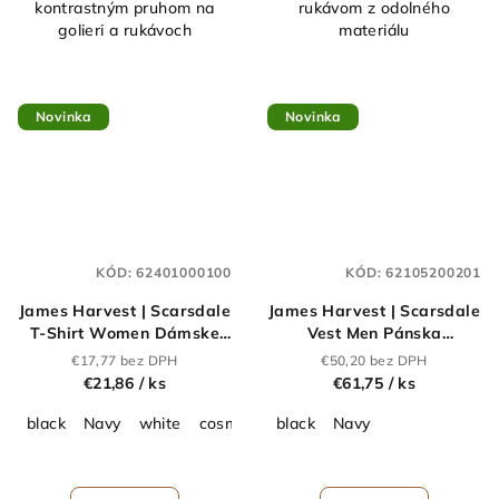
kontrastným pruhom na
rukávom z odolného
golieri a rukávoch
materiálu
Novinka
Novinka
KÓD:
62401000100
KÓD:
62105200201
James Harvest | Scarsdale
James Harvest | Scarsdale
T-Shirt Women Dámske
Vest Men Pánska
tričko z ťažkej
prešívaná vesta_62.1052
€17,77 bez DPH
€50,20 bez DPH
bavlny_62.4010
€21,86
/ ks
€61,75
/ ks
black
Navy
white
cosmos
hazel
black
Navy