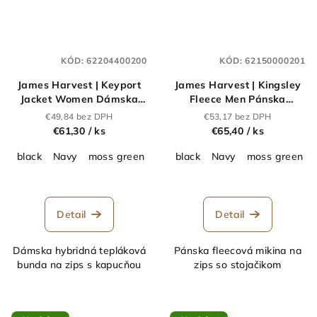
KÓD:
62204400200
KÓD:
62150000201
James Harvest | Keyport
James Harvest | Kingsley
Jacket Women Dámska
Fleece Men Pánska
hybridná bunda "Two-
fleecová bunda Sherpa
€49,84 bez DPH
€53,17 bez DPH
Tone"_62.2044
"Two-Tone"_62.1500
€61,30
/ ks
€65,40
/ ks
black
Navy
moss green
black
Navy
moss green
Detail
Detail
Dámska hybridná tepláková
Pánska fleecová mikina na
bunda na zips s kapucňou
zips so stojačikom