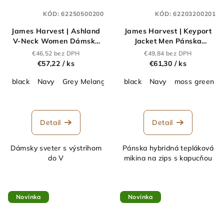
KÓD:
62250500200
KÓD:
62203200201
James Harvest | Ashland
James Harvest | Keyport
V-Neck Women Dámsky
Jacket Men Pánska
sveter s výstrihom do
hybridná bunda "Two-
€46,52 bez DPH
€49,84 bez DPH
V_62.2505
Tone"_62.2032
€57,22
/ ks
€61,30
/ ks
black
Navy
Grey Melange
black
Navy
moss green
Detail
Detail
Dámsky sveter s výstrihom
Pánska hybridná tepláková
do V
mikina na zips s kapucňou
Novinka
Novinka