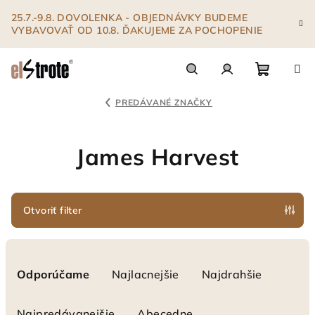
Prejsť
25.7.-9.8. DOVOLENKA - OBJEDNÁVKY BUDEME
na
VYBAVOVAŤ OD 10.8. ĎAKUJEME ZA POCHOPENIE
obsah
Nákupn
Hľadať
Prihlásenie
PREDÁVANÉ ZNAČKY
košík
James Harvest
Otvoriť filter
R
a
Odporúčame
Najlacnejšie
Najdrahšie
d
e
Najpredávanejšie
Abecedne