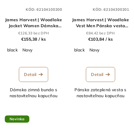
KÓD:
62104100200
KÓD:
62104300201
James Harvest | Woodlake
James Harvest | Woodlake
Jacket Women Dámska
Vest Men Pánska vesta
zimná bunda "Woodlake
"Woodlake
€126,33 bez DPH
€84,42 bez DPH
Heights"_62.1041
Heights"_62.1043
€155,38
/ ks
€103,84
/ ks
black
Navy
black
Navy
Detail
Detail
Dámska zimná bunda s
Pánska zateplená vesta s
nastaviteľnou kapucňou
nastaviteľnou kapucňou
Novinka