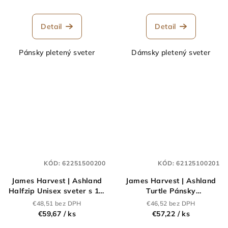
Detail
Detail
Pánsky pletený sveter
Dámsky pletený sveter
KÓD:
62251500200
KÓD:
62125100201
James Harvest | Ashland
James Harvest | Ashland
Halfzip Unisex sveter s 1/4
Turtle Pánsky
zipsom_62.2515
rolák_62.1251
€48,51 bez DPH
€46,52 bez DPH
€59,67
/ ks
€57,22
/ ks